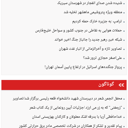
شنیده شدن صدای انفجار در شهرستان سیریک
منطقه ویژه پتروشیمی ماهشهر تخلیه شد
ترامپ :به جزیره خارک حمله کردیم
حملات هوایی به نقاطی در جنوب کشور و سواحل خلیج‌فارس
شبکه خبر، رهبر جدید را جانباز جنگ اخیر خواند
تصاویر تازه و آخرالزمانی از انبار نفت شهران
علی‌اصغر حجازی ترور شد؟
پرواز جنگنده‌های اسرائیل در ارتفاع پایین آسمان تهران!
گوناگون
محفل انجمن شعر در دبیرستان شهید دانشخواه قلعه رئیسی برگزار شد/تصاویر
"زرمفتی" که به زر می ارزد /جزئیات آیین رونمایی از یک کتاب شعر
خداحافظی آریا با بدرقه اشک معلولان و کارکنان بهزیستی استان
پیام تقدیر و تشکر از همکاران در شرکت تخصصی مادر برق حرارتی کشور