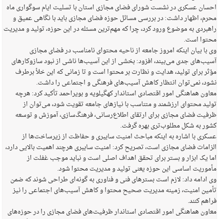
احسان عسکری در نشست شورای فضای مجازی استان با تسلیت ایام سوگواری ماه
محرم، اظهار داشت: در بررسی مسائل حوزه فضای مجازی باید با نگاهی عمیق و
راهبردی به موضوع ورود کرد، چرا که مهم‌ترین مسئله در این حوزه، تولید و مدیریت
محتوا است.
وی با بیان اینکه امروز جامعه از ناحیه محتوای نامناسب در فضای مجازی
آسیب‌های جدی می‌بیند، افزود: بخشی از این آسیب‌ها ناشی از نبود سازوکارهای
مؤثر برای تولید، هدایت و نظارت بر محتوا است و تا زمانی که این خلأ برطرف
نشود، نمی‌توان انتظار کاهش آسیب‌های فرهنگی و اجتماعی را داشت.
معاون هماهنگی امور اقتصادی استاندار کهگیلویه و بویراحمد تأکید کرد: هرچه
تولید محتوای ارزشمند و متناسب با نیازهای جامعه تقویت شود، می‌توان از
ظرفیت فضای مجازی برای ارتقای اطلاع‌رسانی، فرهنگ‌سازی، آموزش و توسعه
کشور به شکل مطلوب‌تری بهره گرفت.
عسکری با اشاره به اینکه مباحث امنیت سایبری و حفاظت از زیرساخت‌ها از
الزامات فضای مجازی است، تصریح کرد: امنیت سایبری هرچند اهمیت بالایی دارد،
اما یک ابزار و بستر برای تحقق اهداف اصلی است و نباید موجب غفلت از
مأموریت اساسی این حوزه یعنی تولید و مدیریت محتوا شود.
وی ادامه داد: لازم است بسترهای فنی و فناوری به گونه‌ای طراحی شوند که ضمن
تأمین امنیت، زمینه مدیریت صحیح محتوا و کاهش آسیب‌های اجتماعی را نیز
فراهم کنند.
معاون هماهنگی امور اقتصادی استاندار ظرفیت‌های فضای مجازی را در حوزه‌های