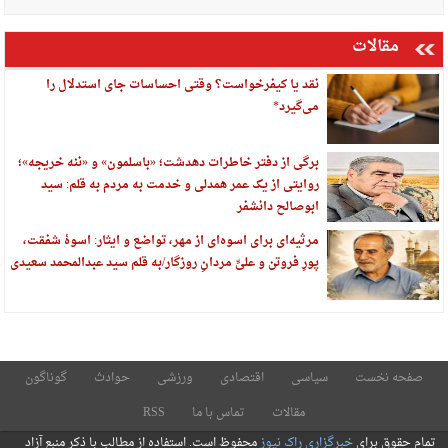
مقالات
نقد یا کیفرخواست؟ وقتی احساسات جای استدلال را
می‌گیرد*
برگی از دفتر خاطرات دهدشت؛ «باسلمون» و «ننه خریجه»؛
روایتی از یک عمر همدلی و خدمت به مردم به قلم: سید
ابوصالح دانشفر
مرثیه‌ای برای اسوه‌ای از مهر، تواضع و ایثار: اسوهٔ شفقت،
پورِ فروتن و علیِّ مردانِ روزگار/به قلم سید عبدالمحمد سعیدی
صفحه نخست
سیاسی
اقتصادی
ورزشی
حوادث
گوناگون
مقالات
تماس با ما
RSS
تمام حقوق برای
خبرگزاری راک نیوز
محفوظ است. استفاده از مطالب با ذکر منبع آزاد