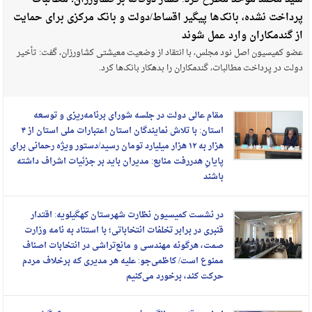
پرداخت نشده، بانک‌ها پیگیر اقساط/دولت و بانک مرکزی برای حمایت
از گندمکاران وارد عمل شوند
عضو کمیسیون اصل نود مجلس، با انتقاد از وضعیت معیشتی کشاورزان، گفت: تأخیر
دولت در پرداخت مطالبات، گندمکاران را بدهکار بانک‌ها کرد.
مقام عالی دولت در جلسه شورای برنامه‌ریزی و توسعه
استان: با تلاش نمایندگان استان اعتبارات ملی استان از ۴
هزار به ۱۲ هزار میلیارد تومان رسید/دستور ویژه رحمانی برای
پایانِ هدررفت منابع: مدیران باید بر جزئیات اشراف داشته
باشند
در نشست کمیسیون نظارت شهرستان کهگیلویه: اقتدار
قنبری در برابر تخلفات انتخاباتی؛ با استناد به نامه وزارت
صمت، هرگونه مهندسی و مانع‌تراشی در انتخابات اصناف
ممنوع است/ کاظمی‌جو: علیه هر مدیری که برخلاف مردم
حرکت کند، برخورد می‌کنیم