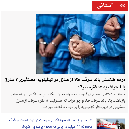
استانی
درهم شکستن باند سرقت طلا از منازل در کهگیلویه؛ دستگیری ۴ سارق
با اعتراف به ۱۲ فقره سرقت
فرمانده انتظامی استان کهگیلویه و بویراحمد از موفقیت پلیس آگاهی در شناسایی و
بازداشت یک باند سرقت طلا و جواهرات که مسئولیت ۱۲ فقره سرقت از منازل
مسکونی در شهرستان کهگیلویه را بر عهده داشتند، خبر داد.
شبیخون پلیس به سوداگران سوخت در بویراحمد/ توقیف
محموله ۴۳ میلیارد ریالی در محور یاسوج - شیراز