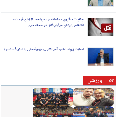
جزئیات درگیری مسلحانه در بویراحمد از زبان فرمانده
انتظامی؛ پایانِ مرگبارِ قاتل در صحنه جرم
اصابت پهپاد دشمن آمریکایی_صهیونیستی به اطراف یاسوج
ورزشی