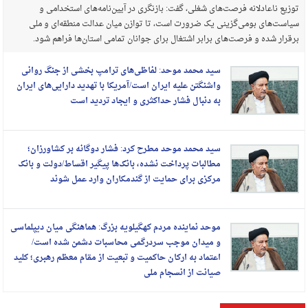
توزیع ناعادلانه فرصت‌های شغلی، گفت: بازنگری در آیین‌نامه‌های استخدامی و
سیاست‌های بومی‌گزینی یک ضرورت است، تا توازن میان عدالت منطقه‌ای و ملی
برقرار شده و فرصت‌های برابر اشتغال برای جوانان تمامی استان‌ها فراهم شود.
سید محمد موحد: لفاظی‌های ترامپ بخشی از جنگ روانی
واشنگتن علیه ایران است/آمریکا با تهدید دارایی‌های ایران
به دنبال فشار حداکثری و ایجاد تردید است
سید محمد موحد مطرح کرد: فشار دوگانه بر کشاورزان؛
مطالبات پرداخت نشده، بانک‌ها پیگیر اقساط/دولت و بانک
مرکزی برای حمایت از گندمکاران وارد عمل شوند
موحد نماینده مردم کهگیلویه بزرگ: هماهنگی میان دیپلماسی
و میدان موجب سردرگمی محاسبات دشمن شده است/
اعتماد به ارکان حاکمیت و تبعیت از مقام معظم رهبری؛ کلید
صیانت از انسجام ملی