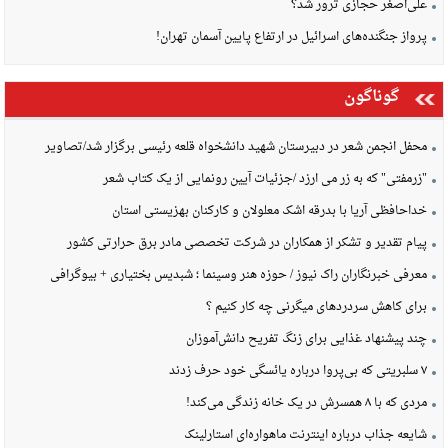
علی‌اصغر حجازی ترور شد؟
پرواز جنگنده‌های اسرائیل در ارتفاع پایین آسمان تهران!
گوناگون
محفل انجمن شعر در دبیرستان شهید دانشخواه قلعه رئیسی برگزار شد/تصاویر
"زرمفتی" که به زر می ارزد /جزئیات آیین رونمایی از یک کتاب شعر
خداحافظی آریا با بدرقه اشک معلولان و کارکنان بهزیستی استان
پیام تقدیر و تشکر از همکاران در شرکت تخصصی مادر برق حرارتی کشور
معرفی خبرنگاران راک نیوز / حوزه هنر وسینما ؛ شبدیس بختیاری + بیوگرافی
برای کاهش سردردهای میگرنی چه کار کنیم ؟
چند پیشنهاد غذایی برای زنگ تفریح دانش‌آموزان
۷ سلبریتی که بی‌پروا درباره یائسگی خود حرف زدند
مردی که با ۸ همسرش در یک خانه زندگی می‌کند!
شایعه جذاب درباره اینترنت ماهواره‌ای استارلینک