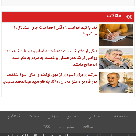
مقالات
نقد یا کیفرخواست؟ وقتی احساسات جای استدلال را
می‌گیرد*
برگی از دفتر خاطرات دهدشت؛ «باسلمون» و «ننه خریجه»؛
روایتی از یک عمر همدلی و خدمت به مردم به قلم: سید
ابوصالح دانشفر
مرثیه‌ای برای اسوه‌ای از مهر، تواضع و ایثار: اسوهٔ شفقت،
پورِ فروتن و علیِّ مردانِ روزگار/به قلم سید عبدالمحمد سعیدی
صفحه نخست
سیاسی
اقتصادی
ورزشی
حوادث
گوناگون
مقالات
تماس با ما
RSS