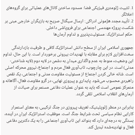
1. تثبیت ژئومتری فیزیکی فضا: مسدود ساختن کانال‌های عملیاتی برای گروه‌های
اخلالگر.
2. تأیید مجدد هژمونی ادراکی: ارسال سیگنال صریح به بازیگران خارجی مبنی بر
شکست پروژه مهندسی اجتماعی برای فروپاشی داخلی.
حکم استراتژیک: مسئولیت‌پذیری و تداوم آرمان‌ها
جمهوری اسلامی ایران از سطح دانش استراتژیک کافی و ظرفیت بازدارندگی
سخت‌افزاری لازم برای مقابله با تهدیدات بیرونی برخوردار است. با این حال، تداوم
این وضعیت، منوط به عدم واگذاری میدان به دشمن در لایه دوم (لایه شناختی-
مدنی) است. در این چارچوب، تاب‌آوری فعال مردم و اجتماع، نیروی محرکه اصلی
است. شانه خالی کردن اجتماع از مسئولیت مقاومت مدنی و اجتماعی، یک نقص
راهبردی محسوب می‌شود. پایداری و پیروزی نهایی، در گرو مقاومت فعال، آگاهانه و
متمرکز عمومی است که باید به عنوان عملیات دفاعی مستمر برای صیانت از
آرمان‌های انقلاب اسلامی تلقی گردد.
بنابرابن در منظر ژئوپلیتیک، تعریف پیروزی در جنگ ترکیبی، به معنای استمرار
کارایی نظام سیاسی تحت شرایط جنگ است. موفقیت استراتژیک ایران در آینده،
بستگی به درجه‌ای دارد که بتواند این تاب‌آوری اجتماعی را به یک دکترین دفاعی
فعال و نهادینه‌شده تبدیل کند.