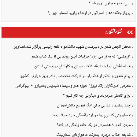
علی‌اصغر حجازی ترور شد؟
پرواز جنگنده‌های اسرائیل در ارتفاع پایین آسمان تهران!
گوناگون
محفل انجمن شعر در دبیرستان شهید دانشخواه قلعه رئیسی برگزار شد/تصاویر
"زرمفتی" که به زر می ارزد /جزئیات آیین رونمایی از یک کتاب شعر
خداحافظی آریا با بدرقه اشک معلولان و کارکنان بهزیستی استان
پیام تقدیر و تشکر از همکاران در شرکت تخصصی مادر برق حرارتی کشور
معرفی خبرنگاران راک نیوز / حوزه هنر وسینما ؛ شبدیس بختیاری + بیوگرافی
برای کاهش سردردهای میگرنی چه کار کنیم ؟
چند پیشنهاد غذایی برای زنگ تفریح دانش‌آموزان
۷ سلبریتی که بی‌پروا درباره یائسگی خود حرف زدند
مردی که با ۸ همسرش در یک خانه زندگی می‌کند!
شایعه جذاب درباره اینترنت ماهواره‌ای استارلینک