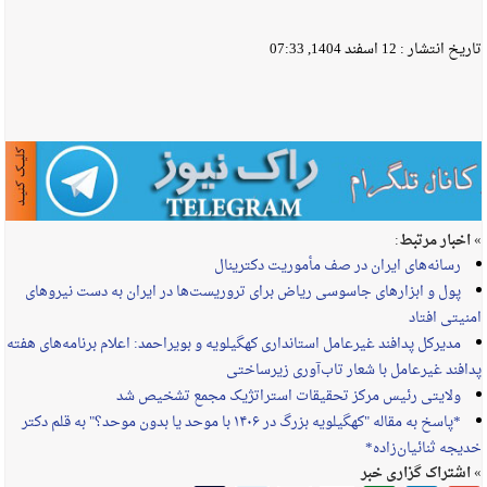
تاریخ انتشار :
12 اسفند 1404, 07:33
» اخبار مرتبط:
رسانه‌های ایران در صف مأموریت دکترینال
پول و ابزارهای جاسوسی ریاض برای تروریست‌ها در ایران به دست نیروهای
امنیتی افتاد
مدیرکل پدافند غیرعامل استانداری کهگیلویه و بویراحمد: اعلام برنامه‌های هفته
پدافند غیرعامل با شعار تاب‌آوری زیرساختی
ولایتی رئیس مرکز تحقیقات استراتژیک مجمع تشخیص شد
*پاسخ به مقاله "کهگیلویه بزرگ در ۱۴۰۶ با موحد یا بدون موحد؟" به قلم دکتر
خدیجه ثنائیان‌زاده*
» اشتراک گزاری خبر