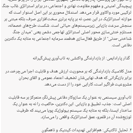
پیچیدگی امنیتی و مفهوم مقاومت نهادی و اجتماعی، در برابر استراتژی غالب جنگ
ترکیبی مورد واکاوی قرار می‌دهد. استدلال محوری بر این اصل استوار است که
موازنه استراتژیک در این عصر، نه بر پایه برتری سخت‌افزاری صرف، بلکه مبتنی بر
سنجش سرعت بازیابی زیرسیستم‌های حیاتی است. شکست طرح‌های خصمانه،
مستلزم خنثی‌سازی محور اصلی استراتژی تهاجمی دشمن یعنی "میدان جنگ
شناختی-مدنی" از طریق فعال‌سازی هدفمند سرمایه اجتماعی به مثابه یک دکترین
دفاعی است.
گذار پارادایمی: از بازدارندگی واکنشی به تاب‌آوری پیش‌گیرانه
مدل کلاسیک بازدارندگی که بر محوریت ارزش هدف و قابلیت اجرا می‌چرخد، در
برابر بازیگرانی که هدف نهایی‌شان تضعیف اعتماد عمومی و القای بحران
مشروعیت فراگیر است، کارایی خود را از دست می‌دهد.
تاب‌آوری سیستمی به عنوان یک سازوکار دفاعی پیش‌نگر، متمرکز بر سه قابلیت
اصلی است: جذب، تطبیق و بازیابی. این دکترین، حاکمیت را نه به عنوان یک
ساختار ایستا، بلکه به مثابه یک سیستم بیولوژیک پویا می‌بیند که ظرفیت
توزیع‌شده آن در قلمرو، عمق استراتژیک واقعی را می‌سازد.
۲. تحلیل تاکتیکی: هم‌افزایی تهدیدات کینتیک و ناهمگون