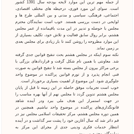
از جمله مهم ترین این موارد لایحه بودجه سال 1391 کشور
است. سوای این مورد فوری، درحیطه های مختلف اقتصادی،
اجتماعی، فرهنگی، سیاسی و مدنی و بین المللی طرح ها و
لوایحی در دست بررسی هستند. خوب است نمایندگان محترم
مجلس با حوصله و تدبیر در این مدت باقیمانده از عمر مجلس
هشتم، برابر روال سابق فعالیت و تلاش خود، تکلیف بسیاری از
این موارد مطروحه را روشن کنند تا بار زیادی برای مجلس بعدی
بر زمین نماند.
نکته سوم اینکه در مجلس هشتم بحث تنقیح قوانین جدی گرفته
شد. معاونتی با همین نام شکل گرفت و قراردادهای بزرگی با
برخی مراکز بیرون از مجلس بسته شد تا تنقیح قوانین به صورت
فنی انجام پذیرد و از تورم قوانین پراکنده در موضوع واحد
جلوگیری شود. این موضوع از اهمیت بسیاری برخوردار است.
خوب است تجربیات موفق حاصله در این زمینه تا قبل از پایان
مجلس هشتم تدوین گردد تا مجلس نهم از آنها بهره مناسب را
در جهت استمرار این هدف ملی ببرد ودر آینده شاهد
قانونگذاری‌های پراکنده در موضوع واحد نباشیم. همچنین در
همین دوره مجلس هشتم، مرکز تحقیقات اسلامی مجلس نیز در
قم دائر شد که سال آغازین خود را پشت سر گذاشت و در آینده
انتظار خدمات فکری ودینی جدی از مجرای این مرکز به
نمایندگان محترم می رود.