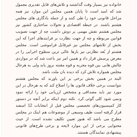
خانواده نیز بسیار وقت گذاشتند و تلاش‌های قابل تقدیری معمول
شد که امید است تا پایان همین مجلس این موارد نیز همه
مراحل قانونی خود را طی کنند و از جمله یادگاری های مجلس
هشتم باشند. در حیطه اقتصادی و تحولات ساختاری کشور نیز
مجلس هشتم نقش مهمی بر دوش داشت چه از جهت تصویب
قوانین مربوطه و چه از جهت نظارت بر فرایندهای اجرا که این
بخش از تلاشهای مجلس نیز غیرقابل فراموشی است. مجلس
هشتم از بُعد نظارتی نیز بارها عالی ترین سطوح اجرایی را در
معرض پرسش قرار داد و همین امر نیز باعث شد که در مواردی
چالش هایی بین قوه مجریه و قوه مقننه بروز یابد ولی به هرحال
مجلس همواره تلاش کرد که دیده بان ملت باشد.
البته در همین بخش برخی بر این باورند که مجلس هشتم
نتوانست برخی خلاف قانون ها را اصلاح کند که به هرحال در این
مورد نیز باید مصداقی و مشخص ارزیابی خود را ارائه نمود
ونمی شود کلی گوئی کرد. نکته دوم اینکه برابر آنچه در دستور
کار کمیسیون‌های تخصصی مجلس قبل از انتخابات 12 اسفند
قرار گرفته است طیف وسیعی از موضوعات هم اینک در مجلس
مطرح می باشد که هنوز تعیین تکلیف نشده است. از حیث
محتوایی برخی از این موارد لایحه و برخی طرح‌های قانونی
پیشنهادی نمایندگان هستند.