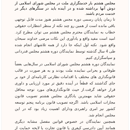
مجلس هشتم بار خدمتگزاری ملت در مجلس شورای اسلامی از
دوش آنها برداشته شده و در آینده باید در سنگرهای دیگر در
خدمت مردم باشند.
تا زمان پایان رسمی دوره مجس هشتم هنوز مدت قابل توجهی
باقی مانده است از همین رو چند نکته از منظر انتظارات حقوقی
خطاب به نمایندگان محترم مجلس هشتم می توان مطرح کرد.
امید است مفید واقع و یادآوری این نکات مرضی خداوند سبحان
واقع شود. نکته اول اینکه جا دارد از همه تلاشهای انجام شده
طی 4 سال گذشته توسط نمایندگان دوره هشتم مجلس قدردانی
و سپاسگزاری کنیم.
نمایندگان دوره هشتم مجلس شورای اسلامی در سال‌هایی بعضاً
طوفانی و بحرانی نماینده ملت بودند و به هر صورت در قالب
قانونگذاری های مختلف یا اقدامات نظارتی کارنامه‌ای از خود بر
جای گذاشتند که قطعاً در آینده دقیق تر مورد ارزیابی و داوری
قرار خواهد گرفت.از حیث قانونگذاری‌های مورد توجه محافل
حقوقی شاید مهمترین یادگاری مجلس هشتم تصویب قانون
مجازات اسلامی باشد. اگرچه تصویب قانون برنامه پنجم توسعه
کشور نیز امری راهبردی ودارای اهمیت زیاد بود که در این
مجلس انجام شد.
همچنین نمایندگان در خصوص قوانین مفصل مشابه دیگری
همانند آیین دادرسی کیفری یا قانون تجارت یا لایحه حمایت از