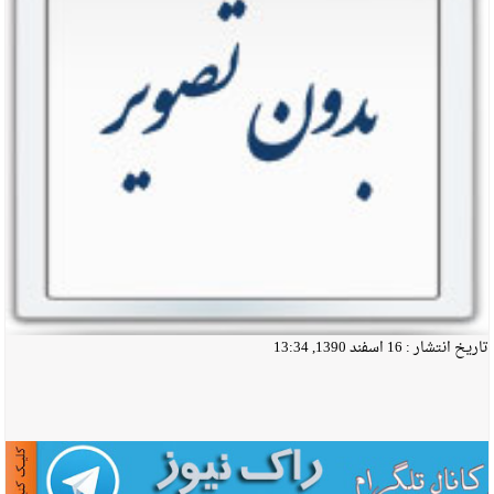
تاریخ انتشار :
16 اسفند 1390, 13:34