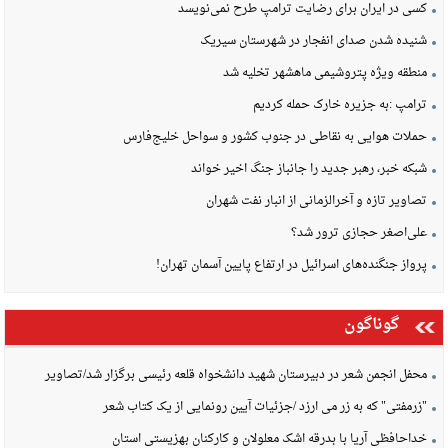
کسی در ایران برای رضایت ترامپ طرح نمی‌نویسد
شنیده شدن صدای انفجار در شهرستان سیریک
منطقه ویژه پتروشیمی ماهشهر تخلیه شد
ترامپ :به جزیره خارک حمله کردیم
حملات هوایی به نقاطی در جنوب کشور و سواحل خلیج‌فارس
شبکه خبر، رهبر جدید را جانباز جنگ اخیر خواند
تصاویر تازه و آخرالزمانی از انبار نفت شهران
علی‌اصغر حجازی ترور شد؟
پرواز جنگنده‌های اسرائیل در ارتفاع پایین آسمان تهران!
گوناگون
محفل انجمن شعر در دبیرستان شهید دانشخواه قلعه رئیسی برگزار شد/تصاویر
"زرمفتی" که به زر می ارزد /جزئیات آیین رونمایی از یک کتاب شعر
خداحافظی آریا با بدرقه اشک معلولان و کارکنان بهزیستی استان