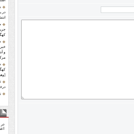
استا
ب
در ی
انتش
م
کهگی
س
خبر 
و آن
مرکز
ش
کهگی
[وهو
ت
درخش
زلز
نظ
در 
اعت