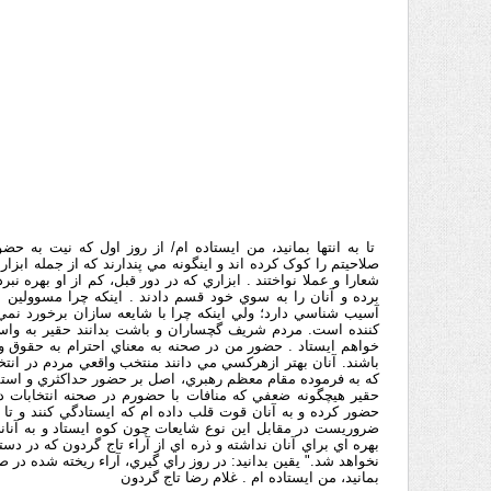
تا به انتها بمانيد، من ايستاده ام/ از روز اول که نيت به 
صلاحيتم را کوک کرده اند و اينگونه مي پندارند که از جمله ابزا
شعارا و عملا نواختند . ابزاري که در دور قبل، کم از او بهره نب
برده و آنان را به سوي خود قسم دادند . اينکه چرا مسوولين 
آسيب شناسي دارد؛ ولي اينکه چرا با شايعه سازان برخورد نم
کننده است. مردم شريف گچساران و باشت بدانند حقير به واسطه 
خواهم ايستاد . حضور من در صحنه به معناي احترام به حقوق و
باشند. آنان بهتر ازهرکسي مي دانند منتخب واقعي مردم در انت
که به فرموده مقام معظم رهبري، اصل بر حضور حداکثري و استف
حقير هيچگونه ضعفي که منافات با حضورم در صحنه انتخابات دا
حضور کرده و به آنان قوت قلب داده ام که ايستادگي کنند و تا پ
ضروريست در مقابل اين نوع شايعات چون کوه ايستاد و به آناني
بهره اي براي آنان نداشته و ذره اي از آراء تاج گردون که در 
نخواهد شد." يقين بدانيد: در روز راي گيري، آراء ريخته شده در ص
بمانيد، من ايستاده ام . غلام رضا تاج گردون