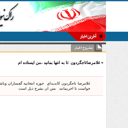
مشروح اخبار
» غلامرضاتاجگردون :تا به انتها بمانيد ،من ايستاده ام
غلامرضا تاجگردون كانديداي حوزه انتخابيه گچساران و
خواست تا اخربمانند متن ان بشرح ذيل است