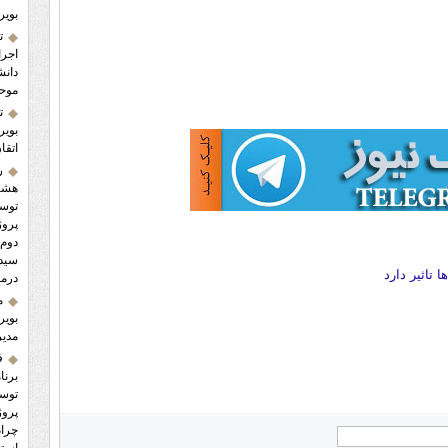
بویر
ت
اجرا
دانش
موح
ت
بویر
اتقا
ر
هشتم
توسع
پروژ
دوم 
سید 
 تاثير دارد
درما
م
بویر
مدیر
ف
برنا
پروژ