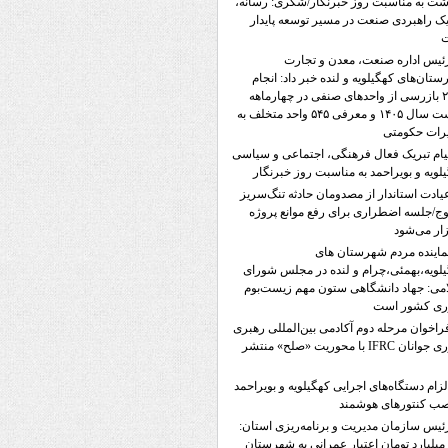
ت به مناسبت روز خبرنگار/شکری: رسانه،
 راهبردی صنعت در مسیر توسعه پایدار
ئیس اداره صنعت، معدن و تجارت
تان‌های کهگیلویه و لنده خبر داد: انجام
۲۳۵۸ بازرسی از واحدهای صنفی در چهارماهه
نخست سال ۱۴۰۵ و معرفی ۵۴۵ واحد متخلف به
رات حکومتی
یام تبریک فعال فرهنگی، اجتماعی و سیاسی
لویه و بویراحمد به مناسبت روز خبرنگار
یادت استاندار از مصدومان حادثه تنگ‌سریز
ج/جلسه اضطراری برای رفع موانع پروژه
ار می‌شود
ماینده‌ مردم شهرستان های
لویه،بهمئی،چرام و لنده در مجلس شورای
می: جهاد دانشگاهی ستون مهم زیست‌بوم
وری کشور است
راخوان مرحله دوم آکادمی بین‌المللی رهبری
نوآوری جوانان IFRC با محوریت «صلح» منتشر
لزام دستگاه‌های اجرایی کهگیلویه و بویراحمد
صب کنتورهای هوشمند
ئیس سازمان مدیریت و برنامه‌ریزی استان:
۵۷۲ میلیارد تومان اعتبار عمرانی به شهرستان