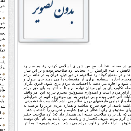
دهدش
شریک
است
ر
شهرس
تعزی
پ
کهگی
ع
یاسو
حضور در صحنه انتخابات مجلس شوراي اسلامي کردم، رقبايم ساز رد
برگز
ر کاهش يا عدم افزايش آراء اينجانب، رد صلاحيت بوده و بر اين ساز،
ن
ردند و در مقطع کوتاه رد صلاحيتم در دور قبل، قرآن به در خانه مردم
محترم اجازه استفاده ابزاري از مقدسات را مي دهند جاي سوال و
کهگی
ي شود و اجازه مي دهند با احساسات مردم بازي شود، قدري نگران
اسلا
تکليف پاي بر اين ميدان نهاده ام و تا به انتها به پاي حق مردم
نوآ
 آراي مردم است و اميدوارم مسوولين محترم نيز به اين امر واقف
ف
خابات آتي حقير بوده و بي توجهي به اين موضوع ، آنهم در شرايطي
اده از تمامي ظرفيتهاي درون نظام مي باشد گناهيست نابخشودني.
شته باشد، از خود سراغ نداشته و هماره مردم عزيز را ترغيب به
شد
اي صندوقهاي راي انتظار هر نوع شايعه و تخريبي را داشته باشند .
ا
 که دل بر رد صلاحيت بسته اند، هشدار داد که: "رد صلاحيت حقير
به ن
دستان گرم مردم شريف گچساران و باشت مي- باشد به نام آنان نوشته
ندوقها ، آراء حاکم بر قلوب مردم مي باشد . مردم شريف، تا به انتها
ر