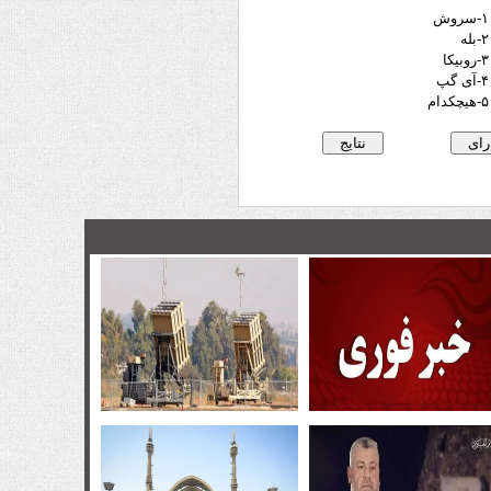
۱-سروش
۲-بله
۳-روبیکا
۴-آی گپ
۵-هیچکدام