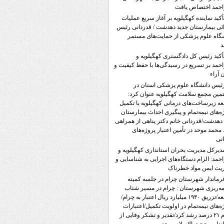
احمد اختصاص یافت
أکید نماینده کهگیلویه بر آغاز سریع عملیات
ئی بیمارستان جدید دهدشت / قدردانی رئیس
گاه علوم پزشکی از حمایت‌های مستمر
د
أکید رئیس کل دادگستری کهگیلویه و
احمد بر تسریع در رسیدگی‌ها با حفظ کیفیت و
ن آراء
ئیس دانشگاه علوم پزشکی استان در
ین مجمع سلامت کهگیلویه عنوان کرد:
ه زیرساخت‌های درمانی کهگیلویه با تکمیل
ه‌های نیمه‌تمام و پیگیری احداث بیمارستان
دهدشت/قدردانی خانم دکتر پناهی از همراهی
محمد موحد در تأمین اعتبار پروژه‌های
نی
دیرکل مدیریت بحران استانداری کهگیلویه و
احمد: الزام دستگاه‌های اجرایی به شناسایی و
یت ایمن مواد خطرناک
رماندار شهرستان چرام در جلسه کمیته
مه‌ریزی شهرستان : چرام در مسیر شتاب
توسعه/تزریق ۱۹۳۰ میلیارد ریال اعتبار به چرام/
ه‌های نیمه‌تمام در اولویت تکمیل/اعتبارات
چرام ۲۱ درصد رشد کرد/تقدیر و تشکر وفایی از