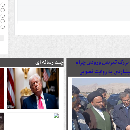
رصدی پروژه بزرگ تعریض ورودی چرام
چند رسانه ای