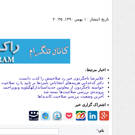
تاریخ انتشار :
۱ بهمن ۱۳۹۰, ۲۰:۴۵
» اخبار مرتبط:
غلامرضا تاجگردون خبر رد صلاحيتش را كذب دانست
دكتر كدخدايي:هزينه‌هاي انتخاباتي نامزدها بر تاييد يا رد صلاحيت ها
خواسته تاجگردون از معاونین جدیداستاندارکهگیلویه وبویراحمد
پرونده‌ي بررسي صلاحيت‌ها بسته شد
آخرين وضعيت بررسي صلاحيت‌ كانديداها
» اشتراک گزاری خبر
نام:
*