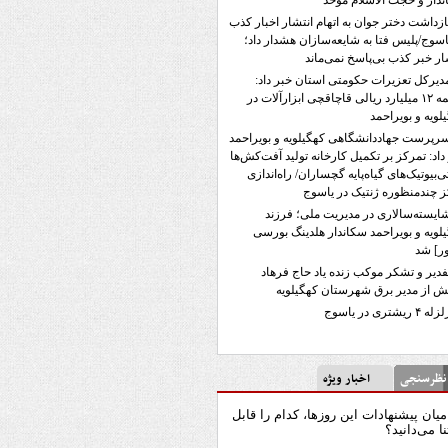
ندار و حجت الاسلام موحد
ازداشت دختر جوان به اتهام انتشار اخبار کذب
اسوج/پلیس فتا به شایعه‌سازان هشدار داد؛
ار خبر کذب بی‌پاسخ نمی‌ماند
دیرکل تعزیرات حکومتی استان خبر داد:
جریمه ۱۲ میلیارد ریالی قاچاقچی ابزارآلات در
لویه و بویراحمد
رپرست جهاددانشگاهی کهگیلویه و بویراحمد
داد: تمرکز بر تکمیل کارخانه تولید آفت‌کش‌ها
تی‌بیوتیک‌های گیاه‌پایه گچساران/ راه‌اندازی
 چندمنظوره ژنتیک در یاسوج
ایسته‌سالاری در مدیریت ملی؛ فرزند
لویه و بویراحمد سکاندار هلدینگ بورسی
ر] شد
فدیر و تشکر موکب زنده یاد حاج فرهاد
 از مدیر برق شهرستان کهگیلویه
له ۴ ریشتری در یاسوج
رسنجی
اخبار ویژه
میان پیشنهادات این روزها، کدام را قابل
نا می‌دانید؟