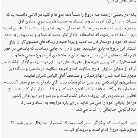
جناب آقاي توکلي!
يکم- در بخشي از مصاحبه دروغ را منشأ همه بدي‌ها و کليد در اتاقي دانسته‌ايد که
سيئات را در آن گرد آورده‌اند و با استناد به حديث شريف نبوي، معاون اول
رييس‌جمهور را در خصوص مدرک تحصيلي متهم به دروغ نموده‌ايد، از همين آموزه
ديني استفاده مي‌شود، که متاسفانه اظهار نظر خصمانه شما بر پايه دروغي بنا شده
است که خود و دوستان‌تان ساختيد و پرداختيد و رسانه‌هاي همسوي‌تان را براي
انتشار اين دروغ به ياري طلبيديد. چون کار را به جايي رسانديد که پاسخي در خور
لازم داشت معاون اول رييس‌جمهور براي بر ملا شدن اين دروغ جمعيِِِِِِ شما و
همدستان‌تان که چيزي شبيه مثل معروف «آي دزد ...آي دزد» بود، چاره‌اي نداشت جز
آن‌که از مجاري قانوني طرح شکايت کند و نتيجه شکايت در دادسرا و دادگاه نيز
مجرم شناخته‌ شدن اتهام‌زنندگان و مشخصاٌ آقاي الياس نادران نماينده
مجلس‌شوراي‌اسلامي بود. متن حکم محکوميت آقاي نادران به جرم «نشر اکاذيب»
به شماره ‌٦٧ و کلاسه ‌٨٩ /‌٧٦ /‌١٠٣ ابلاغ شده که بر خلاف اظهار نظر کذب شما منع
تعقيبي درخصوص اين پرونده صادر نشده است و موضوع در ديوانعالي کشور
مراحل پاياني خود را طي مي‌نمايد. در اين‌باره مراجعه به اسناد و مدارک
خلاف‌گويي جنابعالي را اثبات مي‌کند.
دوم - لازم است که چگونگي سير کسب مدرک تحصيلي جنابعالي مرور شود، تا
معلوم شود دروغ کدام است و دروغگو کيست.