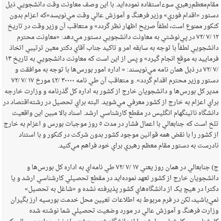
مقام‌معظم‌رهبري سوءاستفاده نموده‌ايد. با اين وصف معاونت وقت دانشجويي ذيل
دستور «اقدام فوري» وزير فرهنگ و آموزش عالي وقت مي‌نويسد«که اعزام بدون
کنکور ممنوع است، لطفاً صريح اظهار نظر گردد» و متعاقب آن وزير وقت در تاريخ
‌١٢ /‌٧ /‌٧٢ در پي‌نوشتي به معاونت دانشجويي دستور مي‌دهد: «معاونت محترم
دانشجويي لطفاً با توجه به سابقه امر و تاکيد جناب آقاي دکتر معين ترتيبي اتخاذ
فرماييد به موقع انجام گيرد» و پس از اين است که معاونت دانشجويي به تاريخ ‌١٣
/‌٧ /‌٧٢ در ذيل همان نامه مي‌نويسند: « اداره امور بورس‌ها با توجه به موافقت و
دستور وزير محترم اقدام گردد». و متعاقب آن طي نامه ‌٣٠٠٠٠ /‌٤٢ مورخ ‌١٧ /‌٧ /‌٧٢
مدير کل بورس‌ها و دانشجويان خارج از کشور به اداره کل گذرنامه و وزارت خارجه
براي اعزام به خارج از کشور معرفي مي‌شويد. البته براي تحصيل در رشته‌اقتصاد در
دانشگاه ناتينگهام انگليس در مقطع کارشناسي ارشد. اسناد بالا مبين اين واقعيت
تلخ است که جنابعالي با اعمال فشار در مدت ‌٥ روز موجبات بورس و اعزام به خارج
از کشور را با نقض همه قوانين موجود کشور بدون شرکت در کنکور و با استناد
نادرست به دستور مقام معظم رهبري براي خود فراهم مي‌کنيد.
ج) جنابعالي در همان روز يعني ‌١٧ /‌٧ /‌٧٢ طي نامه‌اي به اداره کل بورس‌ها و
دانشجويان خارج از کشور تعهد نموده‌ايد در مقطع تحصيلي کارشناسي ارشد و يا
دکترا در هيچ يک از دانشگاه‌هاي کشور پذيرفته نشده و «شاغل به تحصيل»
نمي‌باشيد، لکن در فرم مربوط به اطلاعات تعيين محل خدمت بورسيه ارز بگيران
وزارت فرهنگ و آموزش عالي در مورد وضعيت تحصيلي شما نوشته شده