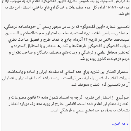
به گزارش «نسيم»، روابط عمومي نشريه «آيين گفت‌وگو» اعلام کرد به موجب ابلاغ
مورخه ۱۱/۱۱/۹۰ اداره کل امور مطبوعات و خبرگزاري‌هاي داخلي، انتشار اين نشريه
لغو شد.
نخستين شماره «آيين گفت‌وگو» که براساس مجوز رسمي آن «دوماهنامه فرهنگي،
اجتماعي، سياسي،‌ اقتصادي» است، به صاحب امتيازي حجت‌الاسلام و المسلمين
سيدمحمد خاتمي در تاريخ ۲۴ آذرماه جاري با هدف طرح و تعميق مباحث نظري
درباب گفت‌وگو و گفت‌وگوي فرهنگ‌ها و تمدن‌ها منتشر و با استقبال گسترده و
کم‌نظير محافل علمي و فرهنگي و رسانه‌هاي مختلف، نخبگان و صاحب‌نظران و
مردم فرهيخته کشور روبه‌رو شد.
استمرار انتشار اين نشريه براي همه کساني که دغدغه ايران و اسلام و پاسداشت
ميراث انقلاب اسلامي را دارند، مي‌توانست سودمند باشد که با لغو امتياز و تعطيلي
آن در نخستين گام انتشار، متوقف شد.
جلوگيري از انتشار اين نشريه اگرچه به استناد شمول ماده ۱۶ قانون مطبوعات و
انتشار نامنظم آن اعلام شده است، اقدامي خارج از رويه متعارف درباره انتشار
نشريات، به ويژه در حوزه‌هاي علمي و فرهنگي است.
ادامه خبر...