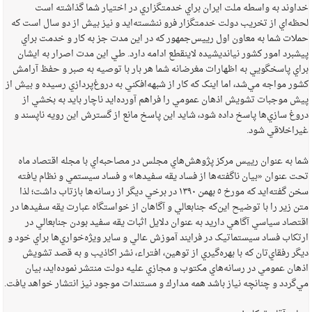
خداوند به واسطه ملت ايران براي خدمتگزاري در اختيار شما گذاشته است
لحظه‌اي از تخريب دولت خدمتگزار فرو ننشسته‌ايد و نيز بيش از دو سال است که
حملات شما به معاون اول رييس‌جمهور که در اين مدت جز به کار و خدمت براي
پيشبرد امور کشور نيانديشيده لاينقطع ادامه دارد. طي اين مدت اصرار به ايشان
براي پاسخگويي به اظهارات مغرضانه شما هر بار با توصيه به صبر و حفظ آرامش
کشور مواجه‌ مي‌شد، اما اينک که کار از شبهه‌افکني به دروغ‌پردازي رسيده و بيش از
پيش موجبات تشويش اذهان عمومي را فراهم آورده‌ايد ناچار بايد به بخشي از
دروغ سازي‌ها پاسخ داده شود، شايد اين پاسخ مانع از گسترش اين رويه ناپسند و
غيراخلاقي شود.
شما به عنوان رييس مرکز پژوهش‌هاي مجلس در مصاحبه‌اي با مجله اقتصاد ماه
تحت عنوان «بيان ناگفته‌ها از فساد يقه سفيدها» و فساد سيستمي و نظام يافته‌
سخن گفته‌ايد که مورخ ‌٥ بهمن ‌١٣٩٠ در برخي ديگر از رسانه‌ها بازتاب داشت؛ لذا
متن زير را با توضيح اين‌که جنابعالي و آگاهان از خواستگاه عبارت يقه سفيدها در
اقتصاد سياسي آگاهي داريد به عنوان دلايل اثبات يقه سفيد بودن جنابعالي در
ارتکاب فساد سيستماتيک در فرايند آموزش عالي و ساير ويژه‌خواري‌ها براي خود و
ديگر رفقاي‌تان که با بهره‌گيري از توهين، افتراء، نشر اکاذيب و به قصد تشويش
اذهان عمومي در رسانه‌هاي مکتوب و مجازي عليه دولت منتشر نموده‌ايد، بيان
مي‌گردد و چنانچه نياز باشد همه مدارك و مستندات موجود نيز انتشار خواهد يافت.