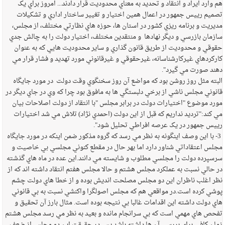
هم وارد ايراد و انتقاد و تحديد به معناي محدوديت قرار دادند... امروز براي يک
تصميم رييس جمهور در اعمال همين اختيار و تغيير ساختار اداري و تشکيلات
مديريت و برنامه ريزي کشور در استان ها، حوزه هاي نظارتي مختلف، از مجلس،
سازمان بازرسي و ديگر نهادها و منتقدين مختلف، اختيار دولت را به چالش جدي
حقوقي و محدوديت از طريق قانون گذاري و ساير محدوديت هايي که به عنوان
کارکردهاي غيرکارشناسانه، غيرحقوقي و غيرقانوني مورد تهديد و فشار قرار مي
دهند صورت مي گيرد".
البته مثل روز روشن بود که مواضع آن روز سخنگوي وقت دولت در مورد جايگاه
قانوني مجلس ناشي از برخي دلبستگي ها به مافوق بود چرا که وي در جاي ديگر در
مورد موضوع "اختيارات دولت در برابر مجلس "با انتقاد از دولت اصلاحات بيان
مي کند:"ترديد نداريم که قبل از اين دولت (احمدي نژاد) تلاش مي شد اختيارات
رييس جمهور در يک عرصه افراطي تحليل شود".
3- با اين وصف اينگونه به نظر مي رسد که گروه مذکور ضمن اينکه در مورد جايگاه
مجلس اعتقاداتي شناور دارد اما بهر حال در مقطع کنوني مجلسي بي خاصيت و
سرسپرده دولت را مجلسي مطلوب و شايسته مي دانند.اين عده در ماه هاي گذشته
در حالي نسبت به عملکرد مجلس هشتم و حالا مجلس هفتم انتقاد داشته اند که از
نظر اغلب ناظران اين دو مجلس مصلحت انديش بوده و از خطا هاي دولت چشم
پوشي کرده است.در مواقعي هم که مجلس اصولگرا واکنشي نسبت به بي قانوني
هاي دولت داشته اين اقدامات غالبا بي نتيجه بوده است. مثال بارز آن تحقيق و
تفحص هاي مهمي است که بي سرانجام مانده و بعيد به نظر مي رسد مجلس هشتم