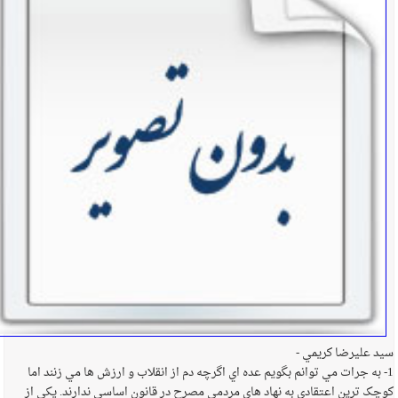
سيد عليرضا کريمي -
1- به جرات مي توانم بگويم عده اي اگرچه دم از انقلاب و ارزش ها مي زنند اما
کوچک ترين اعتقادي به نهاد هاي مردمي مصرح در قانون اساسي ندارند. يکي از