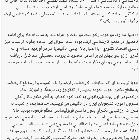
کارشناسي و کارشناسي ارشد را از دانشگاه شهيد بهشتي اخذ نموده‌ايد در حالي که
مطابق مدارک موجود شما براي مقطع کارشناسي ارشد بورسيه شده‌ايد. اين
دوگانگي و خلاف‌گويي مستند را در اعلام وضعيت تحصيلي مقطع کارشناسي ارشد
چگونه توجيه مي‌کنيد؟
د) طبق مدارک موجود درخواست موافقت و اعزام شما به مدت ‌١٥ ماه براي ادامه
تحصيل در مقطع کارشناسي ارشد بوده است. سوال اين است؛ چگونه از پشت ميز
دکتري اقتصاد کشوري «با اعتبار بالا» يعني انگليس! سر در آورديد. مساله‌اي که
قدري از زواياي پنهان آن بر اساس محتويات پرونده تحصيلي شما قابل دريافت
است، اما برخي زواياي ديگر هنوز نامکشوف و نياز به جستجو در اسناد محرمانه
دارد.
هـ) با توجه به اين‌که جنابعالي کارشناسي ارشد را طي ننموده و از مقطع کارشناسي
به مقطع دکتري جهش نموده‌ايد پس از تذکر وزارت فرهنگ و آموزش عالي
درخصوص اين روند غيرقانوني به خط خود خطاب به آقاي دکتر سالار آملي
مسوول امور دانشجويان ايران در انگليس مي‌نويسيد: «... شما بنده را نسبت به
مقررات ارزشيابي دکتراي بدون داشتن فوق‌ليسانس مطلع فرموده بوديد حالا
تسجيل شد، طبيعي است با علم به اين مساله دارم تحصيلم را ادامه مي‌دهم، هرچند
جهل بنده هم مانع اعمال مقررات قانوني يا مشروع نمي‌شود ، مساله ارزشيابي
معادل هم چندان مساله نيست» اين اعتراف بيانگر آن است که شما بدون موافقت
اوليه وزارت علوم و علي‌رغم نداشتن مدرک تحصيلي کارشناسي ارشد خود را به