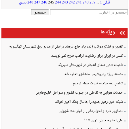
قبلی
1
...
239
240
241
242
243
244
245
246
247
248
بعدی
ویژه ها
تفدیر و تشکر موکب زنده یاد حاج فرهاد درخش از مدیر برق شهرستان کهگیلویه
کسی در ایران برای رضایت ترامپ طرح نمی‌نویسد
شنیده شدن صدای انفجار در شهرستان سیریک
منطقه ویژه پتروشیمی ماهشهر تخلیه شد
ترامپ :به جزیره خارک حمله کردیم
حملات هوایی به نقاطی در جنوب کشور و سواحل خلیج‌فارس
شبکه خبر، رهبر جدید را جانباز جنگ اخیر خواند
تصاویر تازه و آخرالزمانی از انبار نفت شهران
علی‌اصغر حجازی ترور شد؟