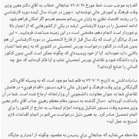
الف) به موجب دست خط مورخ ‌٢٥ /‌٨ /‌٧١ جنابعالي خطاب به آقاي دکتر معين وزير
وقت فرهنگ و آموزش عالي نوشته‌ايد: «چون در خرداد سال آينده دوره کارشناسي
را در رشته اقتصاد نظري به پايان مي‌رسانم مصمم هستم اگر امکان فراهم شود
ادامه تحصيل را در دوره کارشناسي ارشد در يکي از کشورهايي که از اعتبار بالا
برخوردار است انجام دهم، مقتضي است در اين زمينه مساعدت فرماييد...» اين
مدرک بيانگر آن است که يک سال قبل از فارغ ‌التحصيلي در دوره کارشناسي آن هم
بدون شرکت در کنکور درخواست بورس تحصيلي در کشوري که به زعم شما اعتبار
بالايي دارد نموده‌ايد. آيا از خود پرسيده‌اي که چگونه ممکن است کسي بدون کنکور
وارد دانشگاه شود و تقاضاي بورس تحصيلي نمايد و آيا فکر کرده‌ايد که حق چه
کساني را ضايع کرده‌ايد؟
ب) يادداشتي به تاريخ ‌١١ /‌٧ /‌٧٢ به قلم شما موجود است که به وسيله آقاي‌دکتر
گلپايگاني وزير وقت فرهنگ و آموزش عالي با قيد دستور «اقدام فوري» در هامش
تقاضاي شما به عنوان معاونت دانشجويي آن وزارتخانه ارجاع شده است. شما در آن
يادداشت آورده‌ايد :«سال گذشته به دستور مقام معظم رهبري جناب آقاي دکتر معين
وزير محترم وقت دستور تشکيل پرونده اعزام اينجانب به خارج از کشور را براي
اتمام تحصيل صادر کرد...به همين دليل درخواست مي‌کنم در انجام اقدامات لازم
تسريع به عمل آيد»
ملاحظه مي‌نمائيد که جنابعالي براي رسيدن به مقصود چگونه از اعتبار و جايگاه