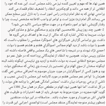
همين نهاد ها که مهم و تعيين کننده نيز مي باشد مجلس است. اين عده که خود را
انقلابي تر از همه مي دانند و کوچکترين انتقاد را تضعيف نظام قلمداد مي کنند
براحتي نهادي که به نظر امام (ره) در راس امور است را به نازل ترين سطح ممکن
مي رسانند.اگر امام (ره) عزيز است و اوامر او واجب الاطاعه مشخص نيست چرا با
رفتار گزينشي، تنها بر امور دلخواه و در جهت منافع سياسي تاکيد مي شود؟
2- همين چند روز پيش غلامحسين الهام وزير و سخنگوي سابق و مشاور کنوني
دولت، صريحا به نکاتي اشاره کرد که حاکي از نيت ها و اهداف برخي گروه ها
داشت. وي براساس گزارش خبرگزاري هاي اصولگرا، مجلسي را مطلوب دانست که
همسو با دولت باشد.از ديد الهام مجالس اصولگراي هفتم و هشتم همسو با دولت
احمدي نژاد نبودند و در نتيجه با شاخص هاي يک مجلس واقعي فاصله داشته اند.
مشاور رييس دولت همچنين به انتقاد از نمايندگاني پرداخته که در طول عمر دو
مجلس، موضع انتقادي نسبت به دولت داشته و ازديد وي نبايستي اينگونه باشد.البته
اينگونه سخنان از سوي الهام براي نخستين بار نيست.وي زماني که سخنگوي دولت
بود و هنوز کسي از اصولگرايان در مورد جريان موسوم به انحرافي سخني نمي گفت
همزمان با اواخر عمر مجلس هفتم در مورد کارنامه اين مجلس با ژستي عجيب و
ناشي از برخي روحيات بيان داشت:"مجلس آمادگي همراهي با برنامه هاي دولت را
در کل نداشت."اما تنها همين نبود.الهام در مقطعي ديگر در همان سال 1386 مي
گويد:"قوه مجريه در حوزه مربوط به خودش بايد از همه اختيارات و ظرفيت هاي
قانوني اش ،برخوردار و مورد حمايت باشد... متاسفانه در اين دولت، منتقدين
(منظور بيشتر متوجه نمايندگان منتقد مجلس است) توانمندي اجرايي اين قدرت را