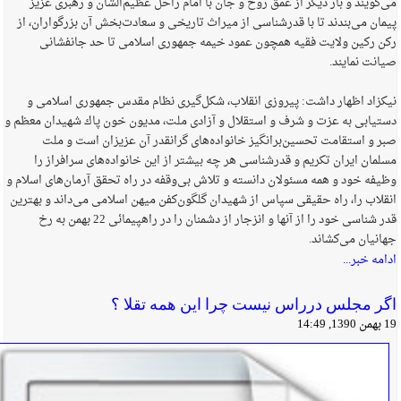
می‌گویند و بار دیگر از عمق روح و جان با امام راحل عظیم‌الشأن و رهبری عزیز
پیمان می‌بندند تا با قدرشناسی از میراث تاریخی و سعادت‌بخش آن بزرگواران، از
ركن ركین ولایت فقیه همچون عمود خیمه جمهوری اسلامی تا حد جانفشانی
صیانت نمایند.
نیكزاد اظهار داشت: پیروزی انقلاب، شكل‌گیری نظام مقدس جمهوری اسلامی و
دستیابی به عزت و شرف و استقلال و آزادی ملت، مدیون خون پاك شهیدان معظم و
صبر و استقامت تحسین‌برانگیز خانواده‌های گرانقدر آن عزیزان است و ملت
مسلمان ایران تكریم و قدرشناسی هر چه بیشتر از این خانواده‌های سرافراز را
وظیفه خود و همه مسئولان دانسته و تلاش بی‌وقفه در راه تحقق آرمان‌های اسلام و
انقلاب را، راه حقیقی سپاس از شهیدان گلگون‌كفن میهن اسلامی می‌داند و بهترین
قدر شناسی خود را از آنها و انزجار از دشمنان را در راهپیمائی 22 بهمن به رخ
جهانیان می‌كشاند.
ادامه خبر...
اگر مجلس درراس نيست چرا اين همه تقلا ؟
19 بهمن 1390, 14:49