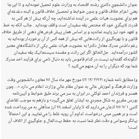
عنوان دانشجوي دکتري رشته اقتصاد به وزارت علوم تحميل نموده‌ايد و تا اين‌جا
يعني اعزام خلاف قانون و بدون ضوابط و تحصيل خلاف قانون و البته دغدغه‌اي
هم براي عضويت هيات علمي در آينده نداشته‌ايد، چه آن‌که بيش از هر کس به
قدرت لابيگري خود که مختص يقه سفيدان است واقف بوده‌ايد . جالب آنکه به خط
و تعهد خود نيز پايبند نمانديد و بر اساس همان پيش فرض‌هاي ذهني از طريق خلاف
قانون و با بهره‌گيري از رانت‌هايي که بيش از همه کس از آن برخوردار بوده‌ايد به
رغم داشتن مدرک معادل دکترا به عضويت هيات علمي يکي از دانشگاه‌هاي معتبر
کشور درآمده‌ايد . جل‌الخالق اگر اين رانت و مفسده سيستماتيک يقه سفيدان
آنگونه‌که گفته‌ايد نيست در کدام قاموس بايد به دنبال نامي براي فرآيند اخد مدرک
شما بود که ديگران را به آن متهم مي‌کنيد ؟
و) مطابق نامه شماره ‌٢١٩٢١ /‌١٢ /‌٤٢ مورخ مهر ماه سال ‌٧٥ معاون دانشجويي وقت
وزارت فرهنگ و آموزش عالي به عنوان مقام عالي وزارت اعلام مي دارد «... چون
همسر و فرزندان احمد توکلي در ايران به سر مي برند طبق ضوابط و آيين‌نامه
بورس مقرري به شکل مجردي به ايشان تعلق مي‌گيرد» و بازهم به موجب تقاضاي
کتبي ‌١ /‌٧ /‌٧٥ اذعان مي‌داريد که تا پايان اسفند ‌٧٤ ارز متأهلي به من پرداخت شده
است و بر همين مبني درخواست تداوم آن رويه غلط را مي‌نماييد. و اين احتمالاً
بيانگر وسواس و دقت نظر شما نسبت به حفظ بيت‌المال و جلوگيري از اتلاف آن
است!