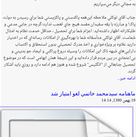
به مجالي ديگر مي‌سپاريم.
جناب آقاي توکلي ملاحظه اين‌همه پاکدستي و پاکزيستي شما براي رسيدن به دولت
پاک! و مبارزه با يقه سفيدان مفسد هيچ جاي تعجب ندارد؛ گرچه در جايي مدعي و
طلبکارانه اظهار داشته‌ايد: اعزام شما براي تحصيل ، حداقل خدمت نظام به امثال
شماست. آقاي توکلي متأسفانه شما با بهره‌گيري از امکانات رسانه‌اي که در اختيار
داريد علاوه بر ويژه‌خواري و اخذ مدرک تحصيلي بدون استحقاق و اکتساب
دارايي‌هاي شبهه ناک اين امکانات را وسيله دروغ پراکني و ايجاد جو بدبيني و
بي‌اعتمادي در بين مردم قرار داده‌ايد و اين نتيجة همان ابهامي است که در موضوع
تحصيل جنابعالي از "انگليس" شروع شده و هنوز هم ادامه دارد و روزي بايد آشکار
گردد.
ادامه خبر...
ماهنامه سيدمحمد خاتمي لغو امتياز شد
19 بهمن 1390, 14:14