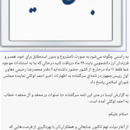
به راستي چگونه مي‌شود به صورت نامشروع و بدون استحقاق براي خود، همسر و
فرزندان ارز دانشجويي بابت ‌٣٨ ماه دريافت کنيد درحالي که بنا به استنادات موجود
شما فقط ‌١١ ماه درخارج از کشور حضور داشته‌ايد؟ دفتر محمدرضا رحيمي معاون
اول رييس‌جمهور در نامه‌اي سرگشاده به اظهارات اخير احمد توكلي نماينده مجلس
شوراي اسلامي پاسخ داد.
به گزارش ايسنا در متن اين نامه سرگشاده «با صلوات بر محمّد و آل محمّد» خطاب
به احمد توکلي آمده است:
«سلام عليکم
از آغاز دولت نهم تاکنون جنابعالي و همفکران‌تان با بهره‌گيري از فرصت‌هايي که