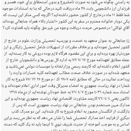
به راستي چگونه مي‌شود به صورت نامشروع و بدون استحقاق براي خود، همسر و
فرزندان ارز دانشجويي بابت ‌٣٨ ماه دريافت کنيد درحالي که بنا به استنادات موجود
شما فقط ‌١١ ماه درخارج از کشور حضور داشته‌ايد؟ اگرچه کسي منکر اين نيست که
يکي دوبار خانواده محترم در سفر به اين کشور «اعتبار بالا» همراه جنابعالي بوده‌اند.
آقاي توکلي! درخصوص حرمت دريافت وجوه من غيرحق چگونه بايد قضاوت کرد؟
ز) جنابعالي به عنوان متعهد به خدمت و بورسيه تحصيلي وزارت علوم در خارج از
کشور تحصيل نموده‌ايد و برخلاف مقررات از تسهيلات شامل تحصيل رايگان و ارز
موردنياز بهره برده‌ايد و براي اين مقصود هرگاه لازم بوده دروغي به کار بسته‌ايد. از
جمله مطابق تعهدنامه مورخ ‌١٧ /‌٧ /‌٧٢ به اداره کل بورس‌ها و دانشجويان خارج از
کشور اعلام داشته‌ايد که کارمند رسمي وزارتخانه يا موسسات دولتي نمي‌باشيد و
متعهد شده‌ايد در صورت خلاف صحت مطالب تعهدنامه کليه خسارات وارده را
پرداخت نمائيد؛ در حالي که مطابق نامه ‌٢٨٠٧ /ک / م مورخ ‌٢٥ /‌١٢ /‌٧٥ شروع به کار
شمارا در نهاد رياست جمهوري به امضاء مديرکل وقت امور اداري اعلام نموده‌اند و با
استناد سند شماره ‌٤٠٣٦ مورخ ‌٧ /‌٤ /‌٧٦ به خط خودتان نوشته‌ايد از دي‌ماه ‌١٣٦٨
تاکنون يعني ‌٤ /‌٤ /‌٧٦ کارمند مشاورت اقتصادي نهاد رياست جمهوري بوده‌ايد و اين
مدارک مبين مستخدم بودن جنابعالي در نهاد رياست جمهوري است که پس از
بازگشت از انگلستان مجبور به اعلام شروع به کار شده‌ايد. اين دو مدرک، کذب
ديگري از فرايند اخذ مدارک تحصيلي شما را نشان مي‌دهد که به نظر مي‌رسد براين
اساس و به موجب آموخته از حديث شريف نبوي تا اينجا بايد نه يک کليد که دسته