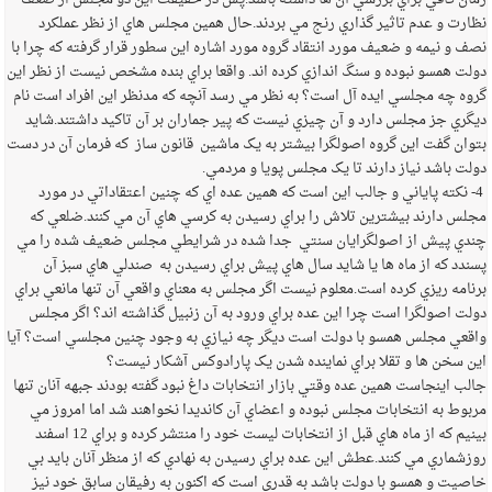
زمان کافي براي بررسي آن ها داشته باشد.پس در حقيقت اين دو مجلس از ضعف
نظارت و عدم تاثير گذاري رنج مي بردند.حال همين مجلس هاي از نظر عملکرد
نصف و نيمه و ضعيف مورد انتقاد گروه مورد اشاره اين سطور قرار گرفته که چرا با
دولت همسو نبوده و سنگ اندازي کرده اند. واقعا براي بنده مشخص نيست از نظر اين
گروه چه مجلسي ايده آل است؟ به نظر مي رسد آنچه که مدنظر اين افراد است نام
ديگري جز مجلس دارد و آن چيزي نيست که پير جماران بر آن تاکيد داشتند.شايد
بتوان گفت اين گروه اصولگرا بيشتر به يک ماشين قانون ساز که فرمان آن در دست
دولت باشد نياز دارند تا يک مجلس پويا و مردمي.
4- نکته پاياني و جالب اين است که همين عده اي که چنين اعتقاداتي در مورد
مجلس دارند بيشترين تلاش را براي رسيدن به کرسي هاي آن مي کنند.ضلعي که
چندي پيش از اصولگرايان سنتي جدا شده در شرايطي مجلس ضعيف شده را مي
پسندد که از ماه ها يا شايد سال هاي پيش براي رسيدن به صندلي هاي سبز آن
برنامه ريزي کرده است.معلوم نيست اگر مجلس به معناي واقعي آن تنها مانعي براي
دولت اصولگرا است چرا اين عده براي ورود به آن زنبيل گذاشته اند؟ اگر مجلس
واقعي مجلس همسو با دولت است ديگر چه نيازي به وجود چنين مجلسي است؟ آيا
اين سخن ها و تقلا براي نماينده شدن يک پارادوکس آشکار نيست؟
جالب اينجاست همين عده وقتي بازار انتخابات داغ نبود گفته بودند جبهه آنان تنها
مربوط به انتخابات مجلس نبوده و اعضاي آن کانديدا نخواهند شد اما امروز مي
بينيم که از ماه هاي قبل از انتخابات ليست خود را منتشر کرده و براي 12 اسفند
روزشماري مي کنند.عطش اين عده براي رسيدن به نهادي که از منظر آنان بايد بي
خاصيت و همسو با دولت باشد به قدري است که اکنون به رفيقان سابق خود نيز