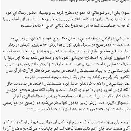
کليدي از ساختمان بدي‌ها نزد شما وجود داشته باشد.
سوم) يکي از موضوعاتي که همواره مطرح کرده‌ايد و وسيله حضور رسانه‌اي خود
ساخته‌ايد بحث مبارزه با مفاسد اقتصادي و ويژه خواري‌ها است ، بر اين اساس و با
توجه به حساسيت شما به اين موضوع ذکر نکاتي خالي از فايده نيست؛
جنابعالي با رايزني و ويژه‌خواري در سال ‌١٣٧٠ براي خود و شرکاي‌تان زميني به
مساحت ‌٣٠٠٠متر مربع در شهرک غرب تهران به ارزش ‌١٨٠ ميليون تومان در زمان
رياست آقاي محسن رفيق‌دوست بر بنياد مستضعفان و جانبازان با تخفيف به قيمت
‌٢٣ ميليون تومان به اصطلاح خريداري! نموده‌ايد و متقاضي شده‌ايد که اين مبلغ را
ظرف ده سال پرداخت نماييد و هر ساله ‌١٠? ظرفيت پذيرش دانش‌آموز در مدارس
غيرانتفاعي را به بنياد مستضعفان اختصاص دهيد. صرف نظر از آن‌که از آن سال
تاکنون يک ريال پس نداده‌ايد، حتي يک درصد سهميه تحصيلي مدرسه
غيرانتفاعي‌تان را هم به فرزندان جانبازان و مستضعفان اختصاص نداده‌ايد حال
آنکه ارزش امروز زمين ‌١٢ ميليارد تومان است و جالب آنکه مدير مجتمع آموزشي
شما يکبار ديگر به نقل از شما موافقت مقام‌معظم رهبري(مدظله‌العالي) را براي
استمهال بازپرداخت ارزش زمين مذکور خواستار مي‌شود که از سوي مراجع رسمي
طي نامه شماره ‌١٤٨٩٤ مورخ ‌٨ /‌١٠ /‌٨٨ اظهارات شما تکذيب مي‌شود.
از ماجراي روزنامه شما و اخذ مجوز چاپخانه و ارز دولتي و فروش آن که بنا به نظر
آقاي سعيد حجاريان «هم کاغذ مفت گرفته‌ايد هم چاپخانه» مي‌گذريم و شرح آن را