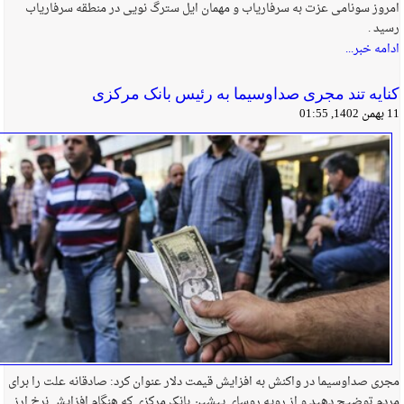
امروز سونامی عزت به سرفاریاب و مهمان ایل سترگ نویی در منطقه سرفاریاب
رسید .
ادامه خبر...
کنایه تند مجری صداوسیما به رئیس بانک مرکزی
11 بهمن 1402, 01:55
مجری صداوسیما در واکنش به افزایش قیمت دلار عنوان کرد: صادقانه علت را برای
مردم توضیح دهید و از رویه روسای پیشین بانک مرکزی که هنگام افزایش نرخ ارز