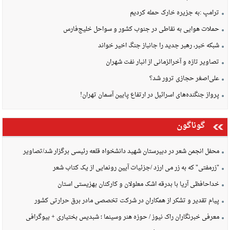
ترامپ :به جزیره خارک حمله کردیم
حملات هوایی به نقاطی در جنوب کشور و سواحل خلیج‌فارس
شبکه خبر، رهبر جدید را جانباز جنگ اخیر خواند
تصاویر تازه و آخرالزمانی از انبار نفت شهران
علی‌اصغر حجازی ترور شد؟
پرواز جنگنده‌های اسرائیل در ارتفاع پایین آسمان تهران!
گوناگون
محفل انجمن شعر در دبیرستان شهید دانشخواه قلعه رئیسی برگزار شد/تصاویر
"زرمفتی" که به زر می ارزد /جزئیات آیین رونمایی از یک کتاب شعر
خداحافظی آریا با بدرقه اشک معلولان و کارکنان بهزیستی استان
پیام تقدیر و تشکر از همکاران در شرکت تخصصی مادر برق حرارتی کشور
معرفی خبرنگاران راک نیوز / حوزه هنر وسینما ؛ شبدیس بختیاری + بیوگرافی