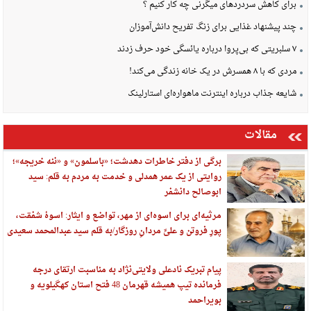
برای کاهش سردردهای میگرنی چه کار کنیم ؟
چند پیشنهاد غذایی برای زنگ تفریح دانش‌آموزان
۷ سلبریتی که بی‌پروا درباره یائسگی خود حرف زدند
مردی که با ۸ همسرش در یک خانه زندگی می‌کند!
شایعه جذاب درباره اینترنت ماهواره‌ای استارلینک
مقالات
برگی از دفتر خاطرات دهدشت؛ «باسلمون» و «ننه خریجه»؛
روایتی از یک عمر همدلی و خدمت به مردم به قلم: سید
ابوصالح دانشفر
مرثیه‌ای برای اسوه‌ای از مهر، تواضع و ایثار: اسوهٔ شفقت،
پورِ فروتن و علیِّ مردانِ روزگار/به قلم سید عبدالمحمد سعیدی
پیام تبریک نادعلی ولایتی‌نژاد به مناسبت ارتقای درجه
فرمانده تیپ همیشه قهرمان 48 فتح استان کهگیلویه و
بویراحمد