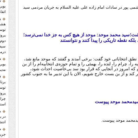
ت
بویر
می پور در سادات امام زاده علی علیه السلام به جریان مردمی سید
اتقا
ر
هشتم
توسع
دشت؛سید محمد موحد: موحد از هیچ کس به جز خدا نمی‌ترسد؛
پروژ
لکه نقطه تاریکی را پیدا کنند و نتوانستند
دوم 
سید 
درما
م
ن نطق انتخاباتی خود گفت: برخی آمدند و گفتند که موحد مانع شد،
، چرام را، لنده را، بهمئی را و تمام حوزه‌ی انتخابیه‌ام را از بن
بویر
م که امروز در آنجایی که قرار بود سد بی‌خاصیت احداث شود،
مدیر
ر کند و از بن بست خارج شویم، الان با این تدبیر ما به جنوب کشور
ف
برنا
پروژ
سیدمحمد موحد پیوست
استا
ب
در ی
یدمحمد موحد پیوست.
انتش
م