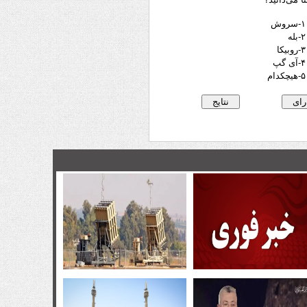
۱-سروش
۲-بله
۳-روبیکا
۴-آی گپ
۵-هیچکدام