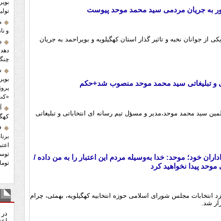
بویر
ور به جریان مردمی سید محمد موحد پیوست
تولید ۱.۲ میلیون اصله نها
و نا
 از جوانان نخبه و تاثیر گذار استان کهگیلویه و بویراحمد به جریان
د
دهدش
چنگا
س
بویر
تی و تبلیغاتی سید محمد موحد منصوب شد+حکم
پروژ
«کت
آ
 سید محمد موحد،مدیر و مسؤل تیم رسانه ای انتخاباتی و تبلیغاتی
کهگی
ف
برنا
اعتب
ن خود؛ موحد: خدا به‌وسیله مردم این اعتبار را به من داده /
توما
موحد پیدا نخواهید کرد
نظ
انتخابات مجلس شورای اسلامی حوزه انتخابیه کهگیلویه، بهمئی، چرام
ار شد.
در 
اعت