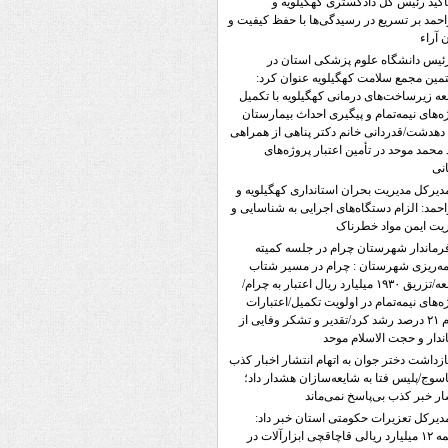
أکید رئیس کل دادگستری کهگیلویه و
احمد بر تسریع در رسیدگی‌ها با حفظ کیفیت و
ن آراء
ئیس دانشگاه علوم پزشکی استان در
ین مجمع سلامت کهگیلویه عنوان کرد:
ه زیرساخت‌های درمانی کهگیلویه با تکمیل
ه‌های نیمه‌تمام و پیگیری احداث بیمارستان
دهدشت/قدردانی خانم دکتر پناهی از همراهی
محمد موحد در تأمین اعتبار پروژه‌های
نی
دیرکل مدیریت بحران استانداری کهگیلویه و
احمد: الزام دستگاه‌های اجرایی به شناسایی و
یت ایمن مواد خطرناک
رماندار شهرستان چرام در جلسه کمیته
مه‌ریزی شهرستان : چرام در مسیر شتاب
توسعه/تزریق ۱۹۳۰ میلیارد ریال اعتبار به چرام/
ه‌های نیمه‌تمام در اولویت تکمیل/اعتبارات
چرام ۲۱ درصد رشد کرد/تقدیر و تشکر وفایی از
ندار و حجت الاسلام موحد
ازداشت دختر جوان به اتهام انتشار اخبار کذب
اسوج/پلیس فتا به شایعه‌سازان هشدار داد؛
ار خبر کذب بی‌پاسخ نمی‌ماند
دیرکل تعزیرات حکومتی استان خبر داد:
جریمه ۱۲ میلیارد ریالی قاچاقچی ابزارآلات در