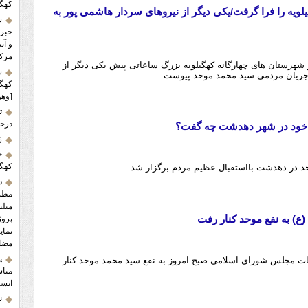
کهگی
لویه را فرا گرفت/یکی دیگر از نیروهای سردار هاشمی پور به
س
خبر 
و آن
مرکز
ر شهرستان های چهارگانه کهگیلویه بزرگ ساعاتی پیش یکی دیگر از
ش
ه جریان مردمی سید محمد موحد پیوست.
کهگی
[وهو
ت
درخش
 خود در شهر دهدشت چه گفت؟
زلز
ح
کهگی
د در دهدشت بااستقبال عظیم مردم برگزار شد.
د
میلی
ع) به نفع موحد کنار رفت
پروژ
نمای
مضاع
پ
ابات مجلس شورای اسلامی صبح امروز به نفع سید محمد موحد کنار
مناس
ایست
ن