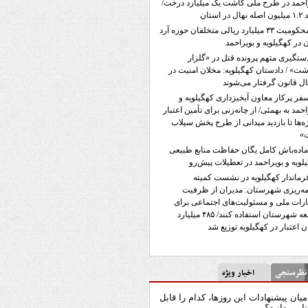
احمد در طرح ملی کاشت یک میلیارد درخت/
ل در استان
محکومیت ۳۳ میلیارد ریالی متخلفان حوزه آرد
ن در کهگیلویه و بویراحمد
ستگیری متهم پرونده قتل در «گلزار
ت» / دادستان کهگیلویه: مخلان امنیت در
ل قانون گرفتار می‌شوند
فر پرکار معاون آبخیزداری کهگیلویه و
احمد به بهمئی/ از چانه‌زنی برای تأمین اعتبار
ه‌ها تا بازدید میدانی از طرح پخش سیلاب
»
ماده‌باش کامل یگان حفاظت منابع طبیعی
لویه و بویراحمد در تعطیلات پیش‌رو
رماندار کهگیلویه در نشست کمیته
مه‌ریزی شهرستان: مدیران از ظرفیت
ارات ملی و مسئولیت‌های اجتماعی برای
توسعه شهرستان استفاده کنند/ ۴۸۵ میلیارد
ن اعتبار در کهگیلویه توزیع شد
رسنجی
اخبار ویژه
میان پیشنهادات این روزها، کدام را قابل
نا می‌دانید؟