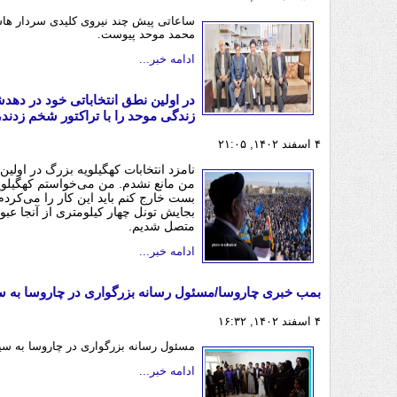
ساعاتی پیش چند نیروی کلیدی سردار هاش
محمد موحد پیوست.
ادامه خبر...
در اولین نطق انتخاباتی خود در ده
زندگی موحد را با تراکتور شخم زدند، ب
۴ اسفند ۱۴۰۲, ۲۱:۰۵
نامزد انتخابات کهگیلویه بزرگ در اولی
من مانع نشدم. من می‌خواستم کهگیلویه را
بست خارج کنم باید این کار را می‌کرد
بجایش تونل چهار کیلومتری از آنجا عبو
متصل شدیم.
ادامه خبر...
بمب خبری چاروسا/مسئول رسانه بزرگواری در چاروسا به 
۴ اسفند ۱۴۰۲, ۱۶:۳۲
مسئول رسانه بزرگواری در چاروسا به س
ادامه خبر...