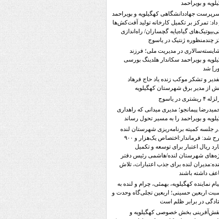
لویه و بویراحمد
رپرست جهاددانشگاهی کهگیلویه و بویراحمد
داد: تمرکز بر تکمیل کارخانه تولید آفت‌کش‌ها
تی‌بیوتیک‌های گیاه‌پایه گچساران/ راه‌اندازی
 چندمنظوره ژنتیک در یاسوج
ایسته‌سالاری در مدیریت ملی؛ فرزند
لویه و بویراحمد سکاندار هلدینگ بورسی
ر] شد
فدیر و تشکر موکب زنده یاد حاج فرهاد
 از مدیر برق شهرستان کهگیلویه
له ۴ ریشتری در یاسوج
میدرضا پیمانجو؛ مدیری میدانی که راهداری
لویه و بویراحمد را به مسیر تحول رساند
ر جلسه کمیته برنامه‌ریزی شهرستان لنده
مطرح شد: فرماندار:اختصاص یک‌هزار و ۹۰۰
ارد ریال اعتبار برای توسعه و تکمیل
ه‌های شهرستان لنده/هاشمی رئیس دفتر
نده:مدیران لنده برای جذب اعتبارات، تلاش
ف داشته باشند
یام نماینده کهگیلویه، بهمئی، چرام و لنده به
بت اربعین حسینی؛ اربعین تجلی‌گاه وحدت و
ادگی در برابر ظلم است
قش‌آفرینی بخش خصوصی کهگیلویه و