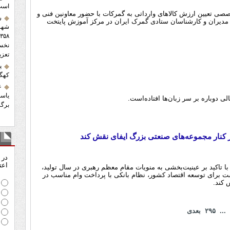
است
صصی تعیین ارزش کالاهای وارداتی به گمرکات با حضور معاونین فنی و
ر
مدیران و کارشناسان ستادی گمرک ایران در مرکز آموزش پایتخت
شهرس
تعزی
پ
کهگی
ع
یاسو
الی دوباره بر سر زبان‌ها افتاده‌است.
برگز
ر کنار مجموعه‌های صنعتی بزرگ ایفای نقش کند
نظ
در 
اعت
ا تاکید بر عینیت‌بخشی به منویات مقام معظم رهبری در سال تولید،
است برای توسعه اقتصاد کشور، نظام بانکی با پرداخت وام مناسب در
 کند.
...
۲۹۵
بعدی