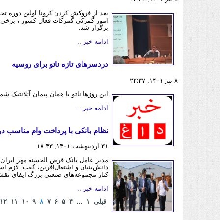
بعد از فروکش کردن کرونا اولین دوره تخ
امور گمرکی گمرکات فعال کشور ، برخی 
برگزار شد.
ادامه خبر...
دردسرهای تازه ناتو برای روسیه
۸ تیر ۱۴۰۱, ۲۲:۳۷
این روزها ناتو یا همان پیمان آتلانتیک شم
ادامه خبر...
نظام بانکی با پرداخت وام مناسب د
۳۱ اردیبهشت ۱۴۰۱, ۱۸:۴۳
مدیر عامل بانک قرض الحسنه مهر ایران ب
دانش‌بنیان و اشتغال‌آفرین، گفت: لازم 
کنار مجموعه‌های صنعتی بزرگ ایفای نقش
ادامه خبر...
قبلی
۱
...
۴
۵
۶
۷
۸
۹
۱۰
۱۱
۱۲