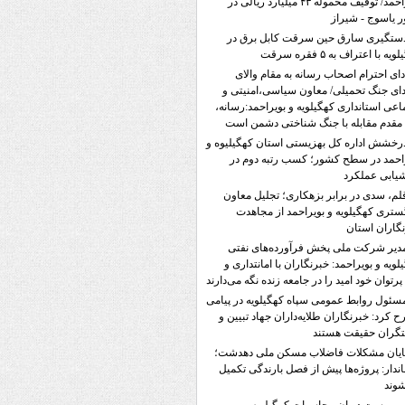
بویراحمد/ توقیف محموله ۴۳ میلیارد ریالی در
 یاسوج - شیراز
ستگیری سارق حین سرقت کابل برق در
یه با اعتراف به ۵ فقره سرقت
دای احترام اصحاب رسانه به مقام والای
ی جنگ تحمیلی/ معاون سیاسی،امنیتی و
اعی استانداری کهگیلویه و بویراحمد:رسانه،
قدم مقابله با جنگ شناختی دشمن است
رخشش اداره کل بهزیستی استان کهگیلیوه و
احمد در سطح کشور؛ کسب رتبه دوم در
یابی عملکرد
لم، سدی در برابر بزهکاری؛ تجلیل معاون
ستری کهگیلویه و بویراحمد از مجاهدت
گاران استان
دیر شرکت ملی پخش فرآورده‌های نفتی
لویه و بویراحمد: خبرنگاران با امانتداری و
پرتوان خود امید را در جامعه زنده نگه می‌دارند
سئول روابط عمومی سپاه کهگیلویه در پیامی
 کرد: خبرنگاران طلایه‌داران جهاد تبیین و
تگران حقیقت هستند
ایان مشکلات فاضلاب مسکن ملی دهدشت؛
ندار: پروژه‌ها پیش از فصل بارندگی تکمیل
وند