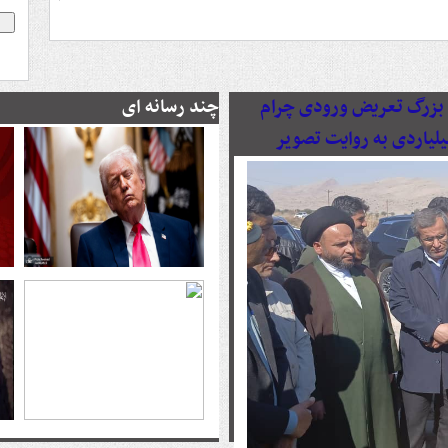
رصدی پروژه بزرگ تعریض ورودی چرام
چند رسانه ای