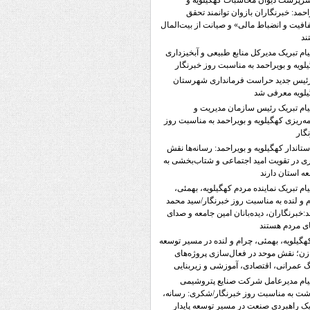
رپرست دیوان محاسبات کهگیلویه و
احمد: خبرنگاران بازوان توانمند تحقق
فیت و انضباط مالی» و صیانت از بیت‌المال
ند
یام تبریک مدیرکل منابع طبیعی و آبخیزداری
لویه و بویراحمد به مناسبت روز خبرنگار
ئیس جدید حراست فرمانداری شهرستان
لویه معرفی شد
یام تبریک رئیس سازمان مدیریت و
مه‌ریزی کهگیلویه و بویراحمد به مناسبت روز
گار
ستاندار کهگیلویه و بویراحمد: رسانه‌ها نقش
ی در تقویت امید اجتماعی و شتاب‌بخشی به
ه استان دارند
یام تبریک نماینده مردم کهگیلویه، بهمئی،
 و لنده به مناسبت روز خبرنگار/سید محمد
:خبرنگاران، دیده‌بانان امین جامعه و صدای
ی مردم هستند
هگیلویه، بهمئی، چرام و لنده در مسیر توسعه
زن؛ نقش موحد در فعال‌سازی پروژه‌های
 عمرانی، اقتصادی، آموزشی و زیربنایی
یام مدیرعامل شرکت صنایع پتروشیمی
ت به مناسبت روز خبرنگار/شکری: رسانه،
 راهبردی صنعت در مسیر توسعه پایدار