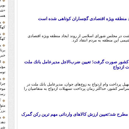
س
بویر
«شفا
هست
اد منطقه ویژه اقتصادی گچساران کوتاهی شده است
پ
کهگی
ر
شت در مجلس شورای اسلامی از روند ایجاد منطقه ویژه اقتصادی
کهگی
پ
برنا
خبرن
ی کشور صورت گرفت؛ تعيين ضرب‌الاجل مديرعامل بانك ملت
ا
مؤثر
توسع
پ
چرام
سهیل پرداخت وام ازدواج به زوج‌های جوان، مديرعامل بانك ملت در
راسر كشور، حداكثر زمان پرداخت تسهيلات ازدواج به متقاضيان را
موحد
رسا
ک
متوا
بزرگ
طرح شد؛تعیین ارزش کالاهای وارداتی مهم ترین رکن گمرک
پ
دهدش
شریک