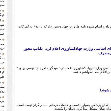
محور
د
کهگیلو
ا
شهدا
ر مصوبه شورای قیمت گذاری در ۸ مرداد و اتمام شیوه نامه ها، وزیر جهاد دستور داد که با ابلاغ به گمرکات
اجتم
خط م
د
بویر
ارزش
های اساسی وزارت جهادکشاورزی اعلام کرد: تکذیب مجوز
ق
دادگ
خبرن
مدیرکل دفتر بازرسی و نظارت کالاهای اساسی وزارت جهاد کشاورزی اعلام کرد: هیچگونه افزایش قیمتی برای ۴
م
ر اقلام لبنی نخواهیم داشت.
کهگی
قلم 
م
مطرح
 شوند!
روای
پ
فرما
 دندان ‌پزشکی بسیار بالاست و خدمات درمانی بسیار گران‌قیمت است
می‌ش
دان شان مشکل پیدا کرد، دندان را بکشند.