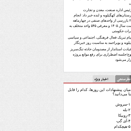
ئیس اداره صنعت، معدن و تجارت
تان‌های کهگیلویه و لنده خبر داد: انجام
۲۳۵۸ بازرسی از واحدهای صنفی در چهارماهه
نخست سال ۱۴۰۵ و معرفی ۵۴۵ واحد متخلف به
رات حکومتی
یام تبریک فعال فرهنگی، اجتماعی و سیاسی
لویه و بویراحمد به مناسبت روز خبرنگار
یادت استاندار از مصدومان حادثه تنگ‌سریز
ج/جلسه اضطراری برای رفع موانع پروژه
ار می‌شود
رسنجی
اخبار ویژه
میان پیشنهادات این روزها، کدام را قابل
نا می‌دانید؟
۱-سروش
۲-بله
۳-روبیکا
۴-آی گپ
۵-هیچکدام