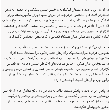
در ادامه این بازدید، دادستان کهگیلویه و رئیس پلیس پیشگیری با حضور در محل
استقرار گشت‌های انتظامی، از نزدیک در جریان نحوه اجرای مأموریت‌ها، میزان
آمادگی نیروها و روند تأمین امنیت در سطح شهرستان قرار گرفتند. رستم‌نژاد ضمن
قدردانی از تلاش‌های شبانه‌روزی مأموران انتظامی، بر استمرار گشت‌های هدفمند،
افزایش حضور پلیس در نقاط جرم‌خیز، پاسخگویی سریع به مطالبات مردمی و
تداوم تعامل و هماهنگی میان دستگاه قضایی و فرماندهی انتظامی تأکید کرد.
دادستان کهگیلویه از شهروندان نیز خواست با مشارکت فعال در تأمین امنیت
عمومی، هرگونه موارد مشکوک، رفتارهای هنجارشکن، مزاحمت‌ها، تجمع افراد
مشکوک و موضوعاتی را که موجب ایجاد ناامنی یا سلب آرامش عمومی می‌شود،
در سریع‌ترین زمان ممکن از طریق سامانه‌های ارتباطی پلیس و یا مراجع قضایی
گزارش کنند و تصریح کرد: «امنیت پایدار، حاصل همکاری و همدلی مردم با پلیس و
دستگاه قضایی است و مشارکت شهروندان نقش تعیین‌کننده‌ای در پیشگیری از
وقوع جرم و ارتقای امنیت اجتماعی دارد.»
در پایان این بازدید، بر پایش مستمر نقاط در معرض بزه، رفع عوامل جرم‌زا، افزایش
روشنایی معابر، استمرار گشت‌های انتظامی و برخورد قانونی و قاطع با هرگونه
رفتار مخل نظم و امنیت عمومی به منظور ارتقای امنیت اجتماعی و صیانت از
حقوق شهروندان تأکید شد.