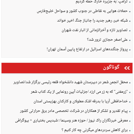
ترامپ :به جزیره خارک حمله کردیم
حملات هوایی به نقاطی در جنوب کشور و سواحل خلیج‌فارس
شبکه خبر، رهبر جدید را جانباز جنگ اخیر خواند
تصاویر تازه و آخرالزمانی از انبار نفت شهران
علی‌اصغر حجازی ترور شد؟
پرواز جنگنده‌های اسرائیل در ارتفاع پایین آسمان تهران!
گوناگون
محفل انجمن شعر در دبیرستان شهید دانشخواه قلعه رئیسی برگزار شد/تصاویر
"زرمفتی" که به زر می ارزد /جزئیات آیین رونمایی از یک کتاب شعر
خداحافظی آریا با بدرقه اشک معلولان و کارکنان بهزیستی استان
پیام تقدیر و تشکر از همکاران در شرکت تخصصی مادر برق حرارتی کشور
معرفی خبرنگاران راک نیوز / حوزه هنر وسینما ؛ شبدیس بختیاری + بیوگرافی
برای کاهش سردردهای میگرنی چه کار کنیم ؟