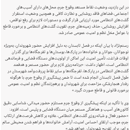
در این بازدید، وضعیت نقاط مستعد وقوع جرم، محل‌های دارای آسیب‌های
اجتماعی، فضاهای فاقد روشنایی و نظارت کافی و همچنین وضعیت استقرار
گشت‌های انتظامی مورد ارزیابی قرار گرفت و دستورات لازم برای رفع نواقص،
افزایش روشنایی، حذف زمینه‌های جرم، تقویت گشت‌های انتظامی و برخورد قاطع
با عوامل مخل نظم و امنیت عمومی صادر شد.
رستم‌نژاد با بیان اینکه در فصل تابستان، به دلیل افزایش حضور شهروندان، به‌ویژه
نوجوانان، جوانان و خانواده‌ها در پارک‌ها، بوستان‌ها و تفرجگاه‌ها برای گذران
اوقات فراغت، تأمین امنیت این اماکن از اولویت‌های دستگاه قضایی و فرماندهی
انتظامی است، اظهار داشت: «برنامه‌ریزی لازم برای حضور مستمر و هدفمند
گشت‌های انتظامی در پارک‌ها، تفرجگاه‌ها و سایر نقاط پررفت‌وآمد شهرستان در
طول فصل تابستان انجام شده است تا ضمن پیشگیری از وقوع جرم، با هرگونه
رفتار هنجارشکن، مزاحمت برای شهروندان و برهم‌زنندگان نظم و امنیت عمومی
برخورد قانونی و قاطع صورت گیرد.»
وی با تأکید بر اینکه پیشگیری از وقوع جرم مستلزم حضور میدانی، شناسایی دقیق
کانون‌های آسیب و هماهنگی مستمر میان دستگاه قضایی و پلیس است، افزود:
«حضور فعال و شبانه‌روزی گشت‌های انتظامی، علاوه بر کاهش فرصت‌های ارتکاب
جرم، موجب ارتقای احساس امنیت، آرامش خانواده‌ها و فراهم شدن محیطی سالم
و امن برای تفریح شهروندان خواهد شد.»