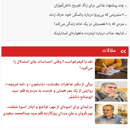
چند پیشنهاد غذایی برای زنگ تفریح دانش‌آموزان
۷ سلبریتی که بی‌پروا درباره یائسگی خود حرف زدند
مردی که با ۸ همسرش در یک خانه زندگی می‌کند!
شایعه جذاب درباره اینترنت ماهواره‌ای استارلینک
مقالات
نقد یا کیفرخواست؟ وقتی احساسات جای استدلال را
می‌گیرد*
برگی از دفتر خاطرات دهدشت؛ «باسلمون» و «ننه خریجه»؛
روایتی از یک عمر همدلی و خدمت به مردم به قلم: سید
ابوصالح دانشفر
مرثیه‌ای برای اسوه‌ای از مهر، تواضع و ایثار: اسوهٔ شفقت،
پورِ فروتن و علیِّ مردانِ روزگار/به قلم سید عبدالمحمد سعیدی