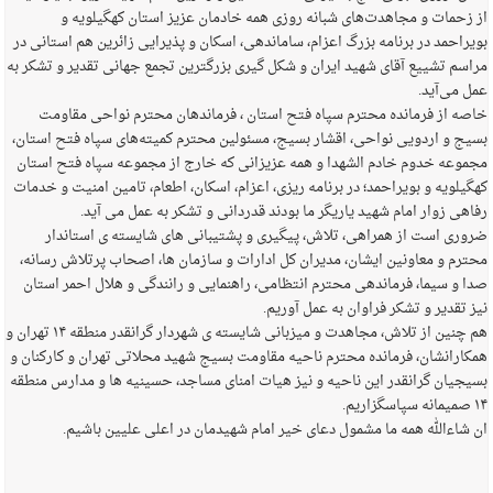
از زحمات و مجاهدت‌های شبانه روزی همه خادمان عزیز استان کهگیلویه و
بویراحمد در برنامه بزرگ اعزام، ساماندهی، اسکان و پذیرایی زائرین هم استانی در
مراسم تشییع آقای شهید ایران و شکل گیری بزرگترین تجمع جهانی تقدیر و تشکر به
عمل می‌آید.
خاصه از فرمانده محترم سپاه فتح استان ، فرماندهان محترم نواحی مقاومت
بسیج و اردویی نواحی، اقشار بسیج، مسئولین محترم کمیته‌های سپاه فتح استان،
مجموعه خدوم خادم الشهدا و همه عزیزانی که خارج از مجموعه سپاه فتح استان
کهگیلویه و بویراحمد؛ در برنامه ریزی، اعزام، اسکان، اطعام، تامین امنیت و خدمات
رفاهی زوار امام شهید یاریگر ما بودند قدردانی و‌ تشکر به عمل می آید.
ضروری است از همراهی، تلاش، پیگیری و پشتیبانی های شایسته ی استاندار
محترم و معاونین ایشان، مدیران کل ادارات و سازمان ها، اصحاب پرتلاش رسانه،
صدا و سیما، فرماندهی محترم انتظامی، راهنمایی و رانندگی و هلال احمر استان
نیز تقدیر و تشکر فراوان به عمل آوریم.
هم چنین از تلاش، مجاهدت و میزبانی شایسته ی شهردار گرانقدر منطقه ۱۴ تهران و
همکارانشان، فرمانده محترم ناحیه مقاومت بسیج شهید محلاتی تهران و کارکنان و
بسیجیان گرانقدر این ناحیه و نیز هیات امنای مساجد، حسینیه ها و مدارس منطقه
۱۴ صمیمانه سپاسگزاریم.
ان شاءالله همه ما مشمول دعای خیر امام شهیدمان در اعلی علیین باشیم.