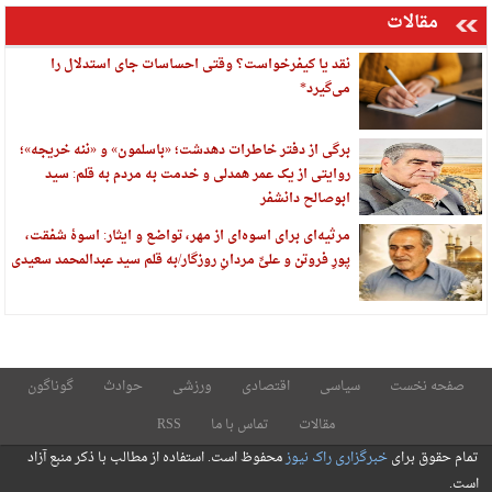
مقالات
نقد یا کیفرخواست؟ وقتی احساسات جای استدلال را
می‌گیرد*
برگی از دفتر خاطرات دهدشت؛ «باسلمون» و «ننه خریجه»؛
روایتی از یک عمر همدلی و خدمت به مردم به قلم: سید
ابوصالح دانشفر
مرثیه‌ای برای اسوه‌ای از مهر، تواضع و ایثار: اسوهٔ شفقت،
پورِ فروتن و علیِّ مردانِ روزگار/به قلم سید عبدالمحمد سعیدی
صفحه نخست
سیاسی
اقتصادی
ورزشی
حوادث
گوناگون
مقالات
تماس با ما
RSS
تمام حقوق برای
خبرگزاری راک نیوز
محفوظ است. استفاده از مطالب با ذکر منبع آزاد
است.