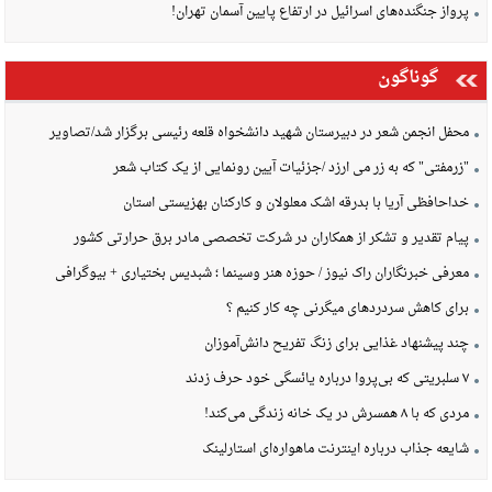
پرواز جنگنده‌های اسرائیل در ارتفاع پایین آسمان تهران!
گوناگون
محفل انجمن شعر در دبیرستان شهید دانشخواه قلعه رئیسی برگزار شد/تصاویر
"زرمفتی" که به زر می ارزد /جزئیات آیین رونمایی از یک کتاب شعر
خداحافظی آریا با بدرقه اشک معلولان و کارکنان بهزیستی استان
پیام تقدیر و تشکر از همکاران در شرکت تخصصی مادر برق حرارتی کشور
معرفی خبرنگاران راک نیوز / حوزه هنر وسینما ؛ شبدیس بختیاری + بیوگرافی
برای کاهش سردردهای میگرنی چه کار کنیم ؟
چند پیشنهاد غذایی برای زنگ تفریح دانش‌آموزان
۷ سلبریتی که بی‌پروا درباره یائسگی خود حرف زدند
مردی که با ۸ همسرش در یک خانه زندگی می‌کند!
شایعه جذاب درباره اینترنت ماهواره‌ای استارلینک