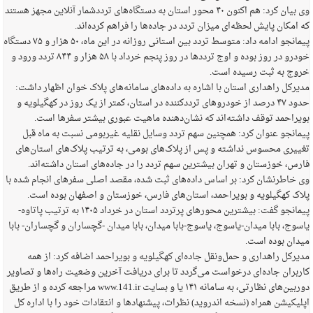
وی بیان کرد: هم اکنون ۴۰ محور استان به دستگاه‌های ترددشمار آنلاین مجهز هستند
که امکان پایش لحظه‌ای میزان تردد در جاده‌ها را فراهم کرده‌اند.
پیمانجو ادامه داد: متوسط تردد بین استانی روزانه در این ماه، ۵۰ هزار و ۷۵ دستگاه
خودرو در روز بوده و اوج ترددها در روز پنجم خرداد با ۵۸ هزار و ۸۴۴ تردد ورود و
خروج به ثبت رسیده است.
مدیرکل راهداری استان با اشاره به داده‌های سامانه‌های پلاک خوان اظهار داشت:
حدود ۴۷ درصد از خودروهای ترددکننده در استان، کمتر از یک روز در کهگیلویه و
بویراحمد توقف داشته‌اند که نشان‌دهنده ماهیت عبوری بیشتر سفرها است.
پیمانجو عنوان کرد: همچنین سهم تردد وسایل نقلیه غیربومی نسبت به ماه قبل
تغییری محسوس نداشته و پس از پلاک‌های بومی، به ترتیب پلاک‌های استان‌های
فارس، خوزستان و تهران بیشترین سهم تردد را در جاده‌های استان داشته‌اند.
وی خاطرنشان کرد: بر اساس داده‌های ثبت شده، مقصد اصلی سفرهای انجام شده با
پلاک کهگیلویه و بویراحمد، استان‌های فارس، خوزستان و اصفهان بوده است.
پیمانجو گفت: بیشترین محورهای پرتردد استان در خرداد ۱۴۰۵ به ترتیب پاتاوه-
یاسوج، بابا میدان-یاسوج، یاسوج-بابا میدان، بابا میدان -گچساران و گچساران- بابا
میدان بوده است.
مدیرکل راهداری و حمل‌ونقل جاده‌ای کهگیلویه و بویراحمد اضافه کرد: از همه
کاربران جاده‌ای درخواست می‌گردد تا برای دریافت آخرین وضعیت راه‌ها و تصاویر
دوربین‌های نظارتی، به سامانه ۱۴۱ یا و بسایت www.141.ir مراجعه کرده و از طریق
اپلیکیشن همراه (نسخه اندروید) نظرات، پیشنهادها و انتقادات خود را با اداره کل