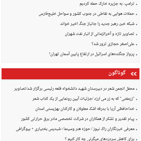
ترامپ :به جزیره خارک حمله کردیم
حملات هوایی به نقاطی در جنوب کشور و سواحل خلیج‌فارس
شبکه خبر، رهبر جدید را جانباز جنگ اخیر خواند
تصاویر تازه و آخرالزمانی از انبار نفت شهران
علی‌اصغر حجازی ترور شد؟
پرواز جنگنده‌های اسرائیل در ارتفاع پایین آسمان تهران!
گوناگون
محفل انجمن شعر در دبیرستان شهید دانشخواه قلعه رئیسی برگزار شد/تصاویر
"زرمفتی" که به زر می ارزد /جزئیات آیین رونمایی از یک کتاب شعر
خداحافظی آریا با بدرقه اشک معلولان و کارکنان بهزیستی استان
پیام تقدیر و تشکر از همکاران در شرکت تخصصی مادر برق حرارتی کشور
معرفی خبرنگاران راک نیوز / حوزه هنر وسینما ؛ شبدیس بختیاری + بیوگرافی
برای کاهش سردردهای میگرنی چه کار کنیم ؟