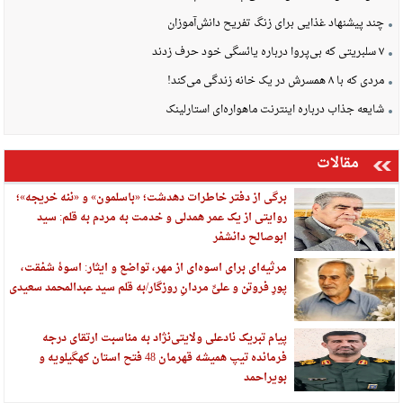
چند پیشنهاد غذایی برای زنگ تفریح دانش‌آموزان
۷ سلبریتی که بی‌پروا درباره یائسگی خود حرف زدند
مردی که با ۸ همسرش در یک خانه زندگی می‌کند!
شایعه جذاب درباره اینترنت ماهواره‌ای استارلینک
مقالات
برگی از دفتر خاطرات دهدشت؛ «باسلمون» و «ننه خریجه»؛
روایتی از یک عمر همدلی و خدمت به مردم به قلم: سید
ابوصالح دانشفر
مرثیه‌ای برای اسوه‌ای از مهر، تواضع و ایثار: اسوهٔ شفقت،
پورِ فروتن و علیِّ مردانِ روزگار/به قلم سید عبدالمحمد سعیدی
پیام تبریک نادعلی ولایتی‌نژاد به مناسبت ارتقای درجه
فرمانده تیپ همیشه قهرمان 48 فتح استان کهگیلویه و
بویراحمد