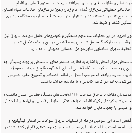
بیت‌المال و مقابله با قاچاق سازمان‌یافته سوخت، با دستور قضایی و اقدام
اطلاعاتی-عملیاتی سربازان گمنام امام زمان (عج) در سازمان اطلاعات سپاه استان،
در تاریخ ۱۴ تیرماه ۱۴۰۵ مقدار ۳۰ هزار لیتر سوخت قاچاق از دو دستگاه خودروی
سنگین کشف و ضبط شد.
وی افزود: در این عملیات سه متهم دستگیر و خودرو‌های حامل سوخت قاچاق نیز
توقیف و به پارکینگ منتقل شدند. پرونده قضایی در این رابطه تشکیل شده و
تحقیقات برای شناسایی سایر عوامل احتمالی همچنان ادامه دارد.
دادستان مرکز استان با اشاره به نظارت مستمر معاون دادستان بر روند رسیدگی به
این پرونده، تأکید کرد: دستگاه قضایی استان با هرگونه قاچاق سوخت، به‌ویژه
قاچاق سازمان‌یافته که موجب اخلال در نظام اقتصادی و تضییع حقوق عمومی
می‌شود، برخوردی قاطع، قانونی و بازدارنده خواهد داشت.
موسویان مقابله با قاچاق سوخت را از اولویت‌های دستگاه قضایی استان دانست و
خاطرنشان کرد: این گونه اقدامات با هماهنگی ضابطان قضایی و نهاد‌های اطلاعاتی
و امنیتی با جدیت دنبال خواهد شد.
گفتنی است این سومین مرحله از کشفیات قاچاق سوخت در استان کهگیلویه و
بویراحمد است و با احتساب این محموله، مجموع سوخت‌های قاچاق کشف‌شده در