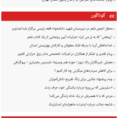
گوناگون
محفل انجمن شعر در دبیرستان شهید دانشخواه قلعه رئیسی برگزار شد/تصاویر
"زرمفتی" که به زر می ارزد /جزئیات آیین رونمایی از یک کتاب شعر
خداحافظی آریا با بدرقه اشک معلولان و کارکنان بهزیستی استان
پیام تقدیر و تشکر از همکاران در شرکت تخصصی مادر برق حرارتی کشور
معرفی خبرنگاران راک نیوز / حوزه هنر وسینما ؛ شبدیس بختیاری + بیوگرافی
برای کاهش سردردهای میگرنی چه کار کنیم ؟
چند پیشنهاد غذایی برای زنگ تفریح دانش‌آموزان
۷ سلبریتی که بی‌پروا درباره یائسگی خود حرف زدند
مردی که با ۸ همسرش در یک خانه زندگی می‌کند!
شایعه جذاب درباره اینترنت ماهواره‌ای استارلینک