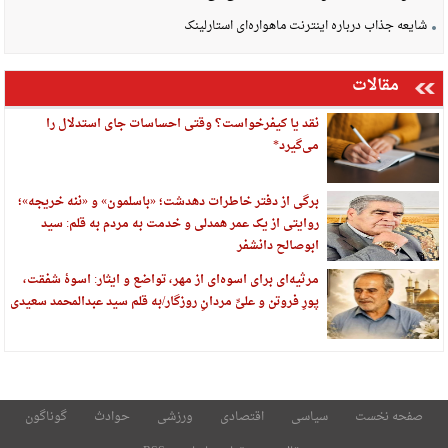
شایعه جذاب درباره اینترنت ماهواره‌ای استارلینک
مقالات
نقد یا کیفرخواست؟ وقتی احساسات جای استدلال را
می‌گیرد*
برگی از دفتر خاطرات دهدشت؛ «باسلمون» و «ننه خریجه»؛
روایتی از یک عمر همدلی و خدمت به مردم به قلم: سید
ابوصالح دانشفر
مرثیه‌ای برای اسوه‌ای از مهر، تواضع و ایثار: اسوهٔ شفقت،
پورِ فروتن و علیِّ مردانِ روزگار/به قلم سید عبدالمحمد سعیدی
صفحه نخست
سیاسی
اقتصادی
ورزشی
حوادث
گوناگون