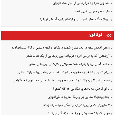
تصاویر تازه و آخرالزمانی از انبار نفت شهران
علی‌اصغر حجازی ترور شد؟
پرواز جنگنده‌های اسرائیل در ارتفاع پایین آسمان تهران!
گوناگون
محفل انجمن شعر در دبیرستان شهید دانشخواه قلعه رئیسی برگزار شد/تصاویر
"زرمفتی" که به زر می ارزد /جزئیات آیین رونمایی از یک کتاب شعر
خداحافظی آریا با بدرقه اشک معلولان و کارکنان بهزیستی استان
پیام تقدیر و تشکر از همکاران در شرکت تخصصی مادر برق حرارتی کشور
معرفی خبرنگاران راک نیوز / حوزه هنر وسینما ؛ شبدیس بختیاری + بیوگرافی
برای کاهش سردردهای میگرنی چه کار کنیم ؟
چند پیشنهاد غذایی برای زنگ تفریح دانش‌آموزان
۷ سلبریتی که بی‌پروا درباره یائسگی خود حرف زدند
مردی که با ۸ همسرش در یک خانه زندگی می‌کند!