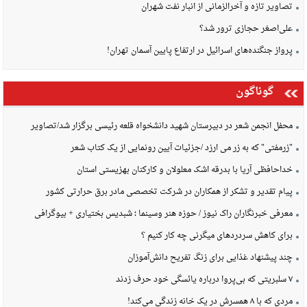
تصاویر تازه و آخرالزمانی از انبار نفت شهران
علی‌اصغر حجازی ترور شد؟
پرواز جنگنده‌های اسرائیل در ارتفاع پایین آسمان تهران!
گوناگون
محفل انجمن شعر در دبیرستان شهید دانشخواه قلعه رئیسی برگزار شد/تصاویر
"زرمفتی" که به زر می ارزد /جزئیات آیین رونمایی از یک کتاب شعر
خداحافظی آریا با بدرقه اشک معلولان و کارکنان بهزیستی استان
پیام تقدیر و تشکر از همکاران در شرکت تخصصی مادر برق حرارتی کشور
معرفی خبرنگاران راک نیوز / حوزه هنر وسینما ؛ شبدیس بختیاری + بیوگرافی
برای کاهش سردردهای میگرنی چه کار کنیم ؟
چند پیشنهاد غذایی برای زنگ تفریح دانش‌آموزان
۷ سلبریتی که بی‌پروا درباره یائسگی خود حرف زدند
مردی که با ۸ همسرش در یک خانه زندگی می‌کند!