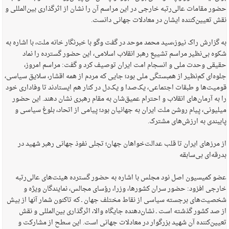
حضور مقامات عالی‌رتبه خارجی در این مراسم آن را نشان از اثرگذاری بین‌المللی و
نقش تعیین‌کننده ایشان در معادلات جهانی دانست.
به گزارش راک نیوز،سید محمد موحد در گفت وگو با خبرنگار خانه ملت، با اشاره به
شکوه بی‌نظیر مراسم تشییع رهبر انقلاب اسلامی، این حضور گسترده را نماد
حقیقی وحدت ملی و انسجام امت ایران توصیف کرد و گفت: مراسم امروز،
جلوه‌ای کم‌نظیر از همبستگی ملی بود؛ جایی که مردم از همه اقشار، سلایق سیاسی،
قومیت‌ها و طبقات اجتماعی، یک‌صدا و یک‌دل در کنار هم ایستادند تا وفاداری خود
را به آرمان‌های انقلاب و احترام عمیق‌شان به مقام رهبری نشان دهند. این حضور
میلیونی، پیام روشن ملت ایران به جهانیان بود؛ پیامی از اتحاد، بلوغ سیاسی و
پایبندی به ارزش‌های مشترک.
از مرزهای ایران تا قلب عدالت‌خواهان جهان؛ تجلی نفوذ جهانی رهبر شهید در
بدرقه‌ای بی‌سابقه
عضو کمیسیون اصل نود مجلس با اشاره به حضور گسترده هیئت‌های عالی‌رتبه
خارجی افزود: حضور سران کشورها، وزرا، رؤسای مجالس، نمایندگان ویژه و
شخصیت‌های برجسته سیاسی از نقاط مختلف جهان ـ که تاکنون شمار آنها از بیش
از صد کشور گذشته است ـ نشان‌دهنده جایگاه والا، اثرگذاری بین‌المللی و نقش
تعیین‌کننده آن شهید بزرگوار در معادلات جهانی است. این سطح از مشارکت و