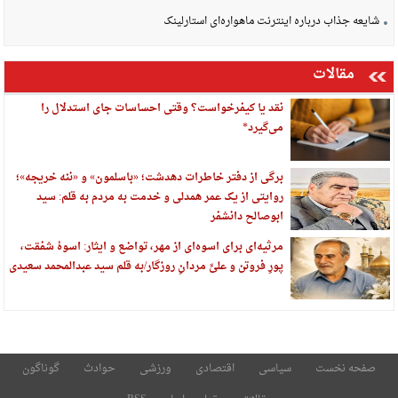
شایعه جذاب درباره اینترنت ماهواره‌ای استارلینک
مقالات
نقد یا کیفرخواست؟ وقتی احساسات جای استدلال را
می‌گیرد*
برگی از دفتر خاطرات دهدشت؛ «باسلمون» و «ننه خریجه»؛
روایتی از یک عمر همدلی و خدمت به مردم به قلم: سید
ابوصالح دانشفر
مرثیه‌ای برای اسوه‌ای از مهر، تواضع و ایثار: اسوهٔ شفقت،
پورِ فروتن و علیِّ مردانِ روزگار/به قلم سید عبدالمحمد سعیدی
صفحه نخست
سیاسی
اقتصادی
ورزشی
حوادث
گوناگون