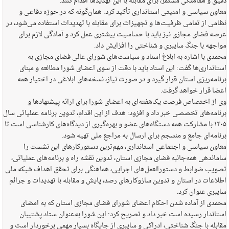
دقیق و هماهنگی مستمر، برای مقابله با این تهدیدها اقدام کنند.
معاون سیاسی و امنیتی استانداری تأکید کرد: همان‌گونه که در حوزه دفاعی و
نظامی از تمامی ظرفیت‌ها و تجهیزات برای مقابله با تهدیدات استفاده می‌شود، در
عرصه فضای مجازی نیز باید با حساسیت بیشتری عمل کرد و آمادگی لازم برای
مواجهه با جنگ سایبری و شناختی را افزایش داد.
محمدی با اشاره به ابلاغ اسناد و سیاست‌های شورای عالی فضای مجازی به
استانداری‌ها گفت: این اسناد باید با دقت از سوی اعضای شورا مطالعه و مبنای
برنامه‌ریزی استان قرار گیرد و در صورت نیاز، نسخه‌های ابلاغی در اختیار همه
اعضا قرار خواهد گرفت.
وی از اختصاص فرصت یک‌هفته‌ای به اعضای شورا برای ارائه پیشنهادها و
برنامه‌های تخصصی خبر داد و افزود: هدف از این اقدام، تدوین برنامه عملیاتی سال
۱۴۰۵ با مشارکت همه دستگاه‌های عضو و بهره‌گیری از دیدگاه‌های کارشناسی است تا
برنامه‌ای جامع و منسجم برای ارسال به مراجع ملی تهیه شود.
معاون سیاسی و اجتماعی استانداری، مهم‌ترین دستورکارهای این نشست را
ساماندهی همه‌جانبه فضای مجازی استان، تدوین نقشه راه و برنامه‌های عملیاتی،
تصویب ضوابط و دستورالعمل‌های اجرایی، هماهنگی برای تحقق اهداف شبکه ملی
اطلاعات در استان و تدوین سازوکارهای رصد، پایش و مقابله با تهدیدات و جرائم
سایبری عنوان کرد.
محمدی از آماده شدن احکام اعضای شورای فضای مجازی استان که به امضای
استاندار رسیده است خبر داد و تصریح کرد: این شورا به‌عنوان ستاد پشتیبان
مقابله با جنگ شناختی، ادراکی و سایبری از جایگاه بسیار مهمی برخوردار است و