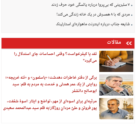
۷ سلبریتی که بی‌پروا درباره یائسگی خود حرف زدند
مردی که با ۸ همسرش در یک خانه زندگی می‌کند!
شایعه جذاب درباره اینترنت ماهواره‌ای استارلینک
مقالات
نقد یا کیفرخواست؟ وقتی احساسات جای استدلال را
می‌گیرد*
برگی از دفتر خاطرات دهدشت؛ «باسلمون» و «ننه خریجه»؛
روایتی از یک عمر همدلی و خدمت به مردم به قلم: سید
ابوصالح دانشفر
مرثیه‌ای برای اسوه‌ای از مهر، تواضع و ایثار: اسوهٔ شفقت،
پورِ فروتن و علیِّ مردانِ روزگار/به قلم سید عبدالمحمد سعیدی