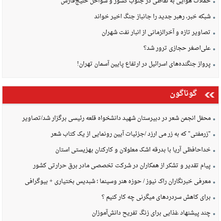
حملات هوایی به نقاطی در جنوب کشور و سواحل خلیج‌فارس
شبکه خبر، رهبر جدید را جانباز جنگ اخیر خواند
تصاویر تازه و آخرالزمانی از انبار نفت شهران
علی‌اصغر حجازی ترور شد؟
پرواز جنگنده‌های اسرائیل در ارتفاع پایین آسمان تهران!
گوناگون
محفل انجمن شعر در دبیرستان شهید دانشخواه قلعه رئیسی برگزار شد/تصاویر
"زرمفتی" که به زر می ارزد /جزئیات آیین رونمایی از یک کتاب شعر
خداحافظی آریا با بدرقه اشک معلولان و کارکنان بهزیستی استان
پیام تقدیر و تشکر از همکاران در شرکت تخصصی مادر برق حرارتی کشور
معرفی خبرنگاران راک نیوز / حوزه هنر وسینما ؛ شبدیس بختیاری + بیوگرافی
برای کاهش سردردهای میگرنی چه کار کنیم ؟
چند پیشنهاد غذایی برای زنگ تفریح دانش‌آموزان