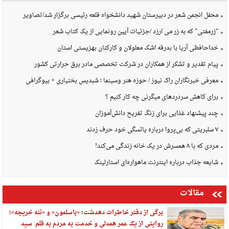
محفل انجمن شعر در دبیرستان شهید دانشخواه قلعه رئیسی برگزار شد/تصاویر
"زرمفتی" که به زر می ارزد /جزئیات آیین رونمایی از یک کتاب شعر
خداحافظی آریا با بدرقه اشک معلولان و کارکنان بهزیستی استان
پیام تقدیر و تشکر از همکاران در شرکت تخصصی مادر برق حرارتی کشور
معرفی خبرنگاران راک نیوز / حوزه هنر وسینما ؛ شبدیس بختیاری + بیوگرافی
برای کاهش سردردهای میگرنی چه کار کنیم ؟
چند پیشنهاد غذایی برای زنگ تفریح دانش‌آموزان
۷ سلبریتی که بی‌پروا درباره یائسگی خود حرف زدند
مردی که با ۸ همسرش در یک خانه زندگی می‌کند!
شایعه جذاب درباره اینترنت ماهواره‌ای استارلینک
مقالات
برگی از دفتر خاطرات دهدشت؛ «باسلمون» و «ننه خریجه»؛
روایتی از یک عمر همدلی و خدمت به مردم به قلم: سید