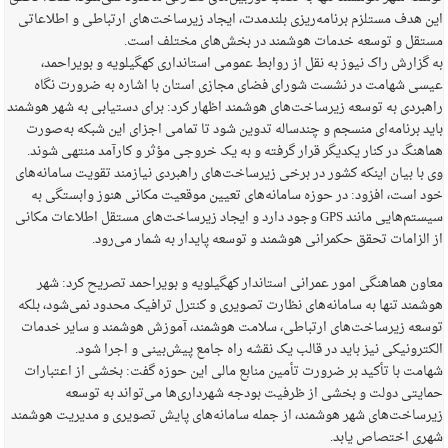
این هدف مستلزم برنامه‌ریزی بلندمدت، ایجاد زیرساخت‌های ارتباطی و اطلاعاتی
مستقل و توسعه خدمات هوشمند در بخش‌های مختلف است.
به گزارش راک نیوز به نقل از روابط عمومی استانداری کهگیلویه و بویراحمد،
عیسی شهامت در نشست شورای فضای مجازی استان با اشاره به ضرورت نگاه
راهبردی به توسعه زیرساخت‌های هوشمند اظهار کرد: برای دستیابی به شهر هوشمند
باید برنامه‌ای منسجم و چندساله تدوین شود تا تمامی اجزای این شبکه به‌صورت
هماهنگ در کنار یکدیگر قرار گرفته و به یک خروجی مؤثر و کارآمد منتهی شوند.
وی با بیان اینکه کشور در برخی زیرساخت‌های راهبردی نیازمند تقویت سامانه‌های
خود است، افزود: در حوزه سامانه‌های تعیین موقعیت مکانی هنوز وابستگی به
سیستم‌هایی مانند GPS وجود دارد و ایجاد زیرساخت‌های مستقل اطلاعات مکانی
از الزامات تحقق حکمرانی هوشمند و توسعه پایدار به شمار می‌رود.
معاون هماهنگی امور عمرانی استاندار کهگیلویه و بویراحمد تصریح کرد: شهر
هوشمند تنها به سامانه‌های نظارت تصویری و کنترل ترافیک محدود نمی‌شود، بلکه
توسعه زیرساخت‌های ارتباطی، سلامت هوشمند، آموزش هوشمند و سایر خدمات
الکترونیکی نیز باید در قالب یک نقشه راه جامع پیش‌بینی و اجرا شود.
شهامت با تأکید بر ضرورت تأمین منابع مالی این حوزه گفت: بخشی از اعتبارات
حمایتی دولت و بخشی از ظرفیت بودجه شهرداری‌ها می‌تواند به توسعه
زیرساخت‌های شهر هوشمند، از جمله سامانه‌های پایش تصویری و مدیریت هوشمند
شهری اختصاص یابد.