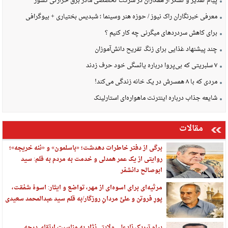
پیام تقدیر و تشکر از همکاران در شرکت تخصصی مادر برق حرارتی کشور
معرفی خبرنگاران راک نیوز / حوزه هنر وسینما ؛ شبدیس بختیاری + بیوگرافی
برای کاهش سردردهای میگرنی چه کار کنیم ؟
چند پیشنهاد غذایی برای زنگ تفریح دانش‌آموزان
۷ سلبریتی که بی‌پروا درباره یائسگی خود حرف زدند
مردی که با ۸ همسرش در یک خانه زندگی می‌کند!
شایعه جذاب درباره اینترنت ماهواره‌ای استارلینک
مقالات
برگی از دفتر خاطرات دهدشت؛ «باسلمون» و «ننه خریجه»؛
روایتی از یک عمر همدلی و خدمت به مردم به قلم: سید
ابوصالح دانشفر
مرثیه‌ای برای اسوه‌ای از مهر، تواضع و ایثار: اسوهٔ شفقت،
پورِ فروتن و علیِّ مردانِ روزگار/به قلم سید عبدالمحمد سعیدی
پیام تبریک نادعلی ولایتی‌نژاد به مناسبت ارتقای درجه