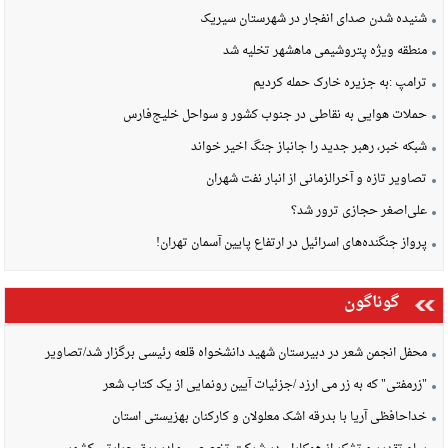
شنیده شدن صدای انفجار در شهرستان سیریک
منطقه ویژه پتروشیمی ماهشهر تخلیه شد
ترامپ :به جزیره خارک حمله کردیم
حملات هوایی به نقاطی در جنوب کشور و سواحل خلیج‌فارس
شبکه خبر، رهبر جدید را جانباز جنگ اخیر خواند
تصاویر تازه و آخرالزمانی از انبار نفت شهران
علی‌اصغر حجازی ترور شد؟
پرواز جنگنده‌های اسرائیل در ارتفاع پایین آسمان تهران!
گوناگون
محفل انجمن شعر در دبیرستان شهید دانشخواه قلعه رئیسی برگزار شد/تصاویر
"زرمفتی" که به زر می ارزد /جزئیات آیین رونمایی از یک کتاب شعر
خداحافظی آریا با بدرقه اشک معلولان و کارکنان بهزیستی استان