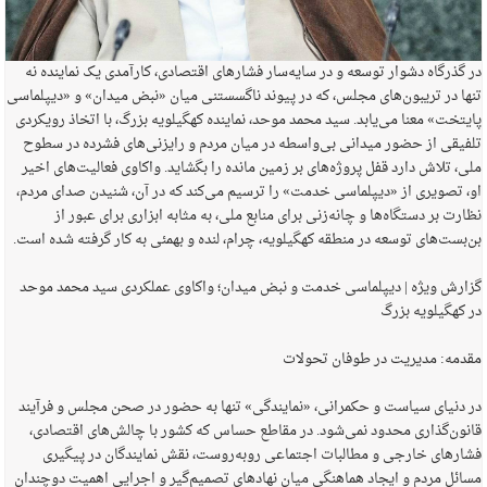
در گذرگاه دشوار توسعه و در سایه‌سار فشارهای اقتصادی، کارآمدی یک نماینده نه
تنها در تریبون‌های مجلس، که در پیوند ناگسستنی میان «نبض میدان» و «دیپلماسی
پایتخت» معنا می‌یابد. سید محمد موحد، نماینده کهگیلویه بزرگ، با اتخاذ رویکردی
تلفیقی از حضور میدانی بی‌واسطه در میان مردم و رایزنی‌های فشرده در سطوح
ملی، تلاش دارد قفل پروژه‌های بر زمین مانده را بگشاید. واکاوی فعالیت‌های اخیر
او، تصویری از «دیپلماسی خدمت» را ترسیم می‌کند که در آن، شنیدن صدای مردم،
نظارت بر دستگاه‌ها و چانه‌زنی برای منابع ملی، به مثابه ابزاری برای عبور از
بن‌بست‌های توسعه در منطقه کهگیلویه، چرام، لنده و بهمئی به کار گرفته شده است.
گزارش ویژه | دیپلماسی خدمت و نبض میدان؛ واکاوی عملکردی سید محمد موحد
در کهگیلویه بزرگ
مقدمه: مدیریت در طوفان تحولات
در دنیای سیاست و حکمرانی، «نمایندگی» تنها به حضور در صحن مجلس و فرآیند
قانون‌گذاری محدود نمی‌شود. در مقاطع حساس که کشور با چالش‌های اقتصادی،
فشارهای خارجی و مطالبات اجتماعی روبه‌روست، نقش نمایندگان در پیگیری
مسائل مردم و ایجاد هماهنگی میان نهادهای تصمیم‌گیر و اجرایی اهمیت دوچندان