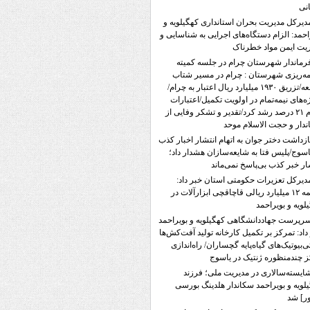
نی
دیرکل مدیریت بحران استانداری کهگیلویه و
احمد: الزام دستگاه‌های اجرایی به شناسایی و
یت ایمن مواد خطرناک
رماندار شهرستان چرام در جلسه کمیته
مه‌ریزی شهرستان : چرام در مسیر شتاب
توسعه/تزریق ۱۹۳۰ میلیارد ریال اعتبار به چرام/
ه‌های نیمه‌تمام در اولویت تکمیل/اعتبارات
چرام ۲۱ درصد رشد کرد/تقدیر و تشکر وفایی از
ندار و حجت الاسلام موحد
ازداشت دختر جوان به اتهام انتشار اخبار کذب
اسوج/پلیس فتا به شایعه‌سازان هشدار داد؛
ار خبر کذب بی‌پاسخ نمی‌ماند
دیرکل تعزیرات حکومتی استان خبر داد:
جریمه ۱۲ میلیارد ریالی قاچاقچی ابزارآلات در
لویه و بویراحمد
رپرست جهاددانشگاهی کهگیلویه و بویراحمد
داد: تمرکز بر تکمیل کارخانه تولید آفت‌کش‌ها
تی‌بیوتیک‌های گیاه‌پایه گچساران/ راه‌اندازی
 چندمنظوره ژنتیک در یاسوج
ایسته‌سالاری در مدیریت ملی؛ فرزند
لویه و بویراحمد سکاندار هلدینگ بورسی
ر] شد