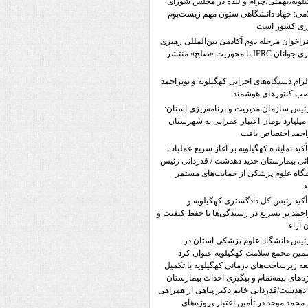
لویه،بهمئی،چرام و لنده در مجلس شورای
می: جهاد دانشگاهی ستون مهم زیست‌بوم
وری کشور است
راخوان مرحله دوم آکادمی بین‌المللی رهبری
نوآوری جوانان IFRC با محوریت «صلح» منتشر
لزام دستگاه‌های اجرایی کهگیلویه و بویراحمد
صب کنتورهای هوشمند
ئیس سازمان مدیریت و برنامه‌ریزی استان:
۵۷۲ میلیارد تومان اعتبار عمرانی به شهرستان
احمد اختصاص یافت
أکید نماینده کهگیلویه بر آغاز سریع عملیات
ئی بیمارستان جدید دهدشت / قدردانی رئیس
گاه علوم پزشکی از حمایت‌های مستمر
د
أکید رئیس کل دادگستری کهگیلویه و
احمد بر تسریع در رسیدگی‌ها با حفظ کیفیت و
ن آراء
ئیس دانشگاه علوم پزشکی استان در
ین مجمع سلامت کهگیلویه عنوان کرد:
ه زیرساخت‌های درمانی کهگیلویه با تکمیل
ه‌های نیمه‌تمام و پیگیری احداث بیمارستان
دهدشت/قدردانی خانم دکتر پناهی از همراهی
محمد موحد در تأمین اعتبار پروژه‌های