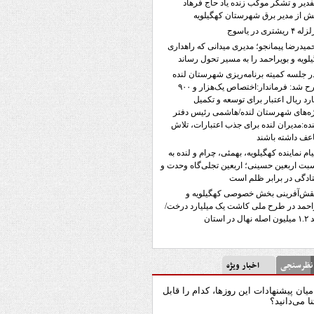
فدیر و تشکر موکب زنده یاد حاج فرهاد
 از مدیر برق شهرستان کهگیلویه
له ۴ ریشتری در یاسوج
میدرضا پیمانجو؛ مدیری میدانی که راهداری
لویه و بویراحمد را به مسیر تحول رساند
ر جلسه کمیته برنامه‌ریزی شهرستان لنده
مطرح شد: فرماندار:اختصاص یک‌هزار و ۹۰۰
ارد ریال اعتبار برای توسعه و تکمیل
ه‌های شهرستان لنده/هاشمی رئیس دفتر
نده:مدیران لنده برای جذب اعتبارات، تلاش
ف داشته باشند
یام نماینده کهگیلویه، بهمئی، چرام و لنده به
بت اربعین حسینی؛ اربعین تجلی‌گاه وحدت و
ادگی در برابر ظلم است
قش‌آفرینی بخش خصوصی کهگیلویه و
احمد در طرح ملی کاشت یک میلیارد درخت/
ل در استان
رسنجی
اخبار ویژه
میان پیشنهادات این روزها، کدام را قابل
نا می‌دانید؟