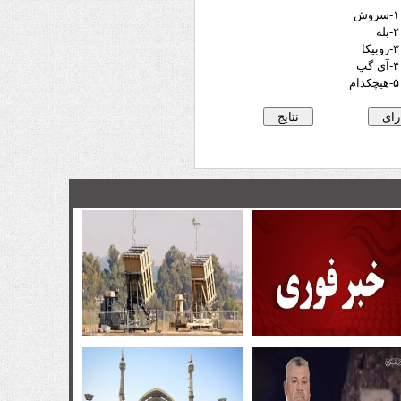
۱-سروش
۲-بله
۳-روبیکا
۴-آی گپ
۵-هیچکدام