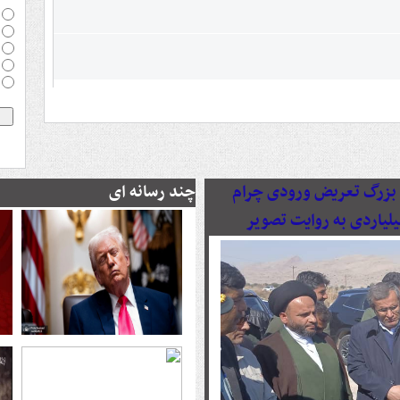
رصدی پروژه بزرگ تعریض ورودی چرام
چند رسانه ای