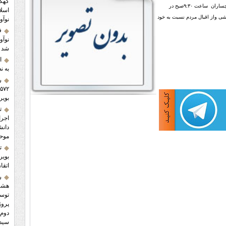
کهگی
البته این نماینده دور نهم قراراست فردا جمعه ۲۶ اسفند در حسینیه بهبهانی های مقیم گچساران ساعت ۹:۳۰صبح در
اسلا
ی واز اقبال مردم نسبت به خود
نوآ
ف
شد
ا
به ن
ر
بویر
ت
اجرا
دانش
موح
ت
بویر
اتقا
ر
هشتم
توسع
پروژ
دوم 
سید 