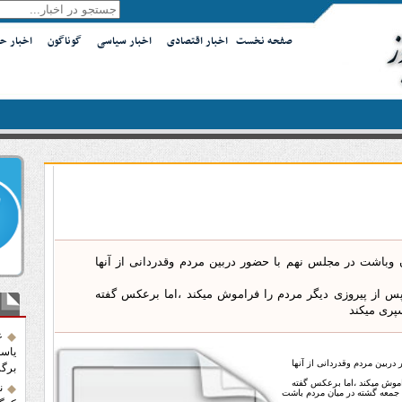
صفحه نخست
اخبار اقتصادی
اخبار سیاسی
گوناگون
اخبار ح
 وباشت در مجلس نهم با حضور دربین مردم وقدردانی از آنها
س از پیروزی دیگر مردم را فراموش میکند ،اما برعکس گفته
آخر
سپری میکند
ع
یاسو
ربین مردم وقدردانی از آنها
برگز
اموش میکند ،اما برعکس گفته
ن
ن جمعه گشته در میان مردم باشت