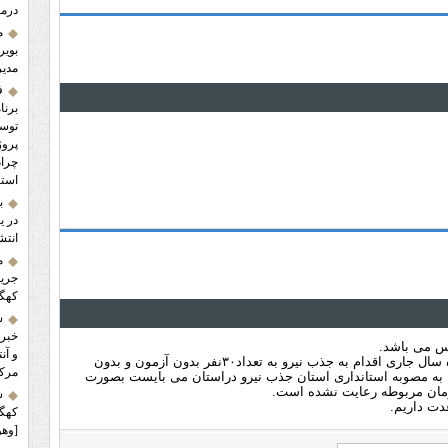
درما
م
بویر
مدیر
ف
برنا
پروژ
استا
ب
در ی
انتش
م
کهگی
س
خبر 
س می باشد.
و آن
اداره کل بهزیستی استان کهگیلویه وبویراحمد در پایان اسفند ماه سال جاری اقدام به جذب نیرو به تعداد۳۰نفر بدون آزمون و بدون
مرکز
 به مصوبه استانداری استان جذب نیرو دراستان می بایست بصورت
زمان مربوطه رعایت نشده است.
ش
دت داریم.
کهگی
[وهو