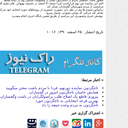
حضور یافت ،استقبال مردم از تاجگردون نشان از مسئولیت سنگین وی در آینده میدهد.
مراسمی از مردم شهرستان گچساران تشکر کند .
براساس شنیده ها وی در نظر دارد بصورت حضوری از روستاهای حوزه انتخابیه خود سرکش
تشکر کند حرکتی که بنوعی ستودنی بشمار میرود .
پوشش خبری وتصویری این مراسم از طریق همین پایگاه خبری انجام میپذیرد
تاریخ انتشار :
۲۵ اسفند ۱۳۹۰, ۱۰:۱۶
» اخبار مرتبط:
تاجگردون نماینده دورنهم، فردا با مردم باشت سخن میگویید
همایش حامیان تاجگردون امروز در گچساران
پیروزی قاطع یک اصلاح طلب براصولگرایان در باشت وگچساران
بهترین قرعه انتخاباتی به تاجگردون خورد
تاجگردون به مردم وعده جمعه را داد
» اشتراک گزاری خبر