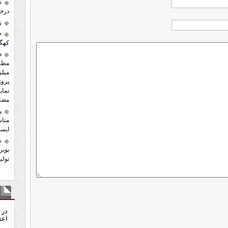
ت
درخش
زلز
ح
کهگی
د
میلی
پروژ
نمای
مضاع
پ
مناس
ایست
ن
بویر
تولید ۱.۲ میلیون اصله نها
نظ
در 
اعت