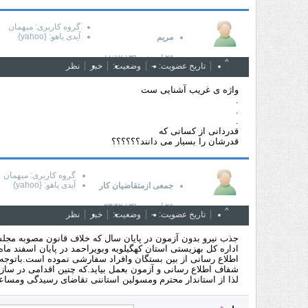
گروه کاربری: ميهمان
آیدی یاهو: {yahoo}
مریم
۲۵ اسفند ۱۳۹۰ ۱۱:۱۷
^
تاریخ عضویت: --
وضعيت:
خبر
نظر
واژه ی غریب آشنایی ست
.
.
.
قدردانی از کسانی که
قدرشان را بسیار می دانند؟؟؟؟؟؟
گروه کاربری: ميهمان
آیدی یاهو: {yahoo}
جمعی ازمتقاضیان کار
۲۵ اسفند ۱۳۹۰ ۲۳:۴۲
^
تاریخ عضویت: --
وضعيت:
خبر
نظر
جذب نیرو بدون آزمون در پایان سال که خلاف قانون مصوبه مجل
اطلاع رسانی از بین بستگان وافراد سفارشی نموده است.باتوجه
شفاف اطلاع رسانی و آزمون بعمل بیاید.که چنین اقدامی در سا
لذا از استاندار محترم ومسولین استاننی تقاضای رسیدگی ومساع