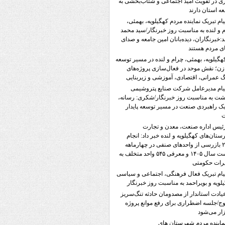
ی در تقویت امید اجتماعی و شتاب‌بخشی به
ه استان دارند
یام تبریک نماینده مردم کهگیلویه، بهمئی،
 و لنده به مناسبت روز خبرنگار/سید محمد
:خبرنگاران، دیده‌بانان امین جامعه و صدای
ی مردم هستند
هگیلویه، بهمئی، چرام و لنده در مسیر توسعه
زن؛ نقش موحد در فعال‌سازی پروژه‌های
 عمرانی، اقتصادی، آموزشی و زیربنایی
یام مدیرعامل شرکت صنایع پتروشیمی
ت به مناسبت روز خبرنگار/شکری: رسانه،
 راهبردی صنعت در مسیر توسعه پایدار
ئیس اداره صنعت، معدن و تجارت
تان‌های کهگیلویه و لنده خبر داد: انجام
۲۳۵۸ بازرسی از واحدهای صنفی در چهارماهه
نخست سال ۱۴۰۵ و معرفی ۵۴۵ واحد متخلف به
رات حکومتی
یام تبریک فعال فرهنگی، اجتماعی و سیاسی
لویه و بویراحمد به مناسبت روز خبرنگار
یادت استاندار از مصدومان حادثه تنگ‌سریز
ج/جلسه اضطراری برای رفع موانع پروژه
ار می‌شود
ماینده‌ مردم شهرستان های