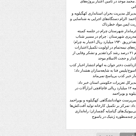
محمد موحد در تأمین اعتبار پروژه‌های
نی
دیرکل مدیریت بحران استانداری کهگیلویه و
احمد: الزام دستگاه‌های اجرایی به شناسایی و
یت ایمن مواد خطرناک
رماندار شهرستان چرام در جلسه کمیته
مه‌ریزی شهرستان : چرام در مسیر شتاب
توسعه/تزریق ۱۹۳۰ میلیارد ریال اعتبار به چرام/
ه‌های نیمه‌تمام در اولویت تکمیل/اعتبارات
چرام ۲۱ درصد رشد کرد/تقدیر و تشکر وفایی از
ندار و حجت الاسلام موحد
ازداشت دختر جوان به اتهام انتشار اخبار کذب
اسوج/پلیس فتا به شایعه‌سازان هشدار داد؛
ار خبر کذب بی‌پاسخ نمی‌ماند
دیرکل تعزیرات حکومتی استان خبر داد:
جریمه ۱۲ میلیارد ریالی قاچاقچی ابزارآلات در
لویه و بویراحمد
رپرست جهاددانشگاهی کهگیلویه و بویراحمد
داد: تمرکز بر تکمیل کارخانه تولید آفت‌کش‌ها
تی‌بیوتیک‌های گیاه‌پایه گچساران/ راه‌اندازی
 چندمنظوره ژنتیک در یاسوج