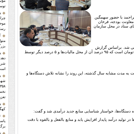
مؤثر
توسع
پ
یراحمد با حضور سهمگین
چرام
عاونت بودجه، فرخان
موحد
عضای ستاد در محل سازمان
رسا
ک
متوا
بزرگ
ه درآمدهای سال ۱۴۰۴ استان بررسی شد. براساس گزارش
ارائه‌شده، مجموع درآمد مصوب استان در سال جاری، ۳۲۷۱ میلیارد تومان است که ۹۵ درصد آن از محل مالیات‌ها و ۵ درصد دیگر توسط
پ
دهدش
شریک
است
ی درآمدهای استان نسبت به مدت مشابه سال گذشته، این روند را نشانه تلاش دستگاه‌ها و
ر
شهرس
تعزی
پ
کهگی
دستگاه‌ها، خواستار شناسایی منابع جدید درآمدی شد و گفت:
ع
 تولید درآمد پایدار افزایش یابد و منابع بالفعل و بالقوه با دقت
یاسو
برگز
ن