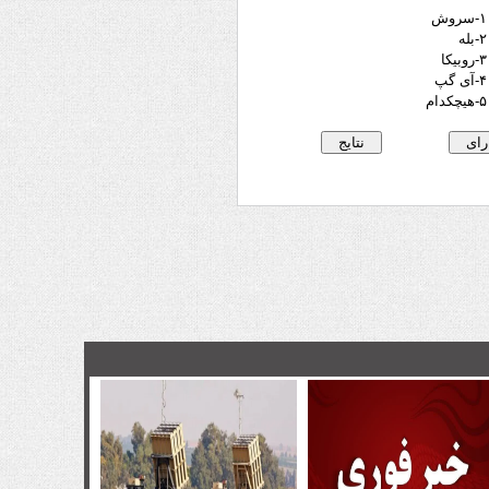
۱-سروش
۲-بله
۳-روبیکا
۴-آی گپ
۵-هیچکدام