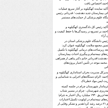
احمد اختصاص یافت
أکید نماینده کهگیلویه بر آغاز سریع عملیات
ئی بیمارستان جدید دهدشت / قدردانی رئیس
گاه علوم پزشکی از حمایت‌های مستمر
د
أکید رئیس کل دادگستری کهگیلویه و
احمد بر تسریع در رسیدگی‌ها با حفظ کیفیت و
ن آراء
ئیس دانشگاه علوم پزشکی استان در
ین مجمع سلامت کهگیلویه عنوان کرد:
ه زیرساخت‌های درمانی کهگیلویه با تکمیل
ه‌های نیمه‌تمام و پیگیری احداث بیمارستان
دهدشت/قدردانی خانم دکتر پناهی از همراهی
محمد موحد در تأمین اعتبار پروژه‌های
نی
دیرکل مدیریت بحران استانداری کهگیلویه و
احمد: الزام دستگاه‌های اجرایی به شناسایی و
یت ایمن مواد خطرناک
رماندار شهرستان چرام در جلسه کمیته
مه‌ریزی شهرستان : چرام در مسیر شتاب
توسعه/تزریق ۱۹۳۰ میلیارد ریال اعتبار به چرام/
ه‌های نیمه‌تمام در اولویت تکمیل/اعتبارات
چرام ۲۱ درصد رشد کرد/تقدیر و تشکر وفایی از