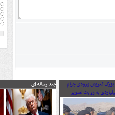
رصدی پروژه بزرگ تعریض ورودی چرام
چند رسانه ای