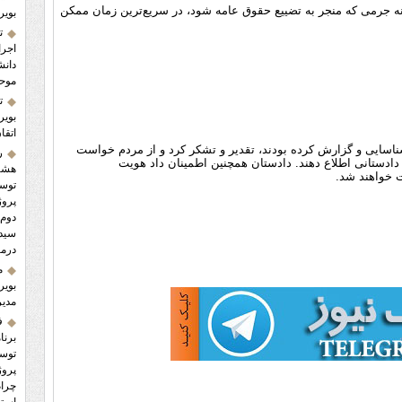
نه جرمی که منجر به تضییع حقوق عامه شود، در سریع‌ترین زمان ممکن
بویر
ت
اجرا
دانش
موح
ت
بویر
اتقا
شناسایی و گزارش کرده بودند، تقدیر و تشکر کرد و از مردم خواست
ر
ادستانی اطلاع دهند. دادستان همچنین اطمینان داد هویت
هشتم
ت خواهند شد.
توسع
پروژ
دوم 
سید 
درما
م
بویر
مدیر
ف
برنا
پروژ