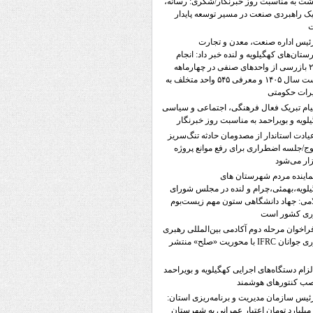
ت به مناسبت روز خبرنگار/شکری: رسانه،
 راهبردی صنعت در مسیر توسعه پایدار
ئیس اداره صنعت، معدن و تجارت
تان‌های کهگیلویه و لنده خبر داد: انجام
۲۳۵۸ بازرسی از واحدهای صنفی در چهارماهه
نخست سال ۱۴۰۵ و معرفی ۵۴۵ واحد متخلف به
رات حکومتی
یام تبریک فعال فرهنگی، اجتماعی و سیاسی
لویه و بویراحمد به مناسبت روز خبرنگار
یادت استاندار از مصدومان حادثه تنگ‌سریز
ج/جلسه اضطراری برای رفع موانع پروژه
ار می‌شود
ماینده‌ مردم شهرستان های
لویه،بهمئی،چرام و لنده در مجلس شورای
می: جهاد دانشگاهی ستون مهم زیست‌بوم
وری کشور است
راخوان مرحله دوم آکادمی بین‌المللی رهبری
نوآوری جوانان IFRC با محوریت «صلح» منتشر
لزام دستگاه‌های اجرایی کهگیلویه و بویراحمد
صب کنتورهای هوشمند
ئیس سازمان مدیریت و برنامه‌ریزی استان:
۵۷۲ میلیارد تومان اعتبار عمرانی به شهرستان