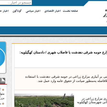
صفحه نخست
اخبار اقتصادی
اخبار سیاسی
گوناگون
اخبار ح
زارع حومه شرقی دهدشت با فاضلاب شهری / دادستان کهگیلویه:
بنی بر آبیاری مزارع زراعی در حومه شرقی دهدشت با استفاده
آخر
لافاصله به‌منظور صیانت از حقوق عامه وارد عمل شد.
ک
متوا
بزرگ
ری مزارع زراعی در
نی شهرستان کهگیلویه
پ