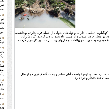
دهدش
شریک
است
ر
شهرس
تعزی
هگیلویه، تمامی ادارات و نهادهای متولی از جمله فرمانداری، بهداشت،
 در محل حاضر شدند و از مسیر یادشده بازدید کردند. گزارش این
پ
 عمومی» به‌صورت فوق‌العاده و خارج‌ازنوبت در دستور کار قرار گرفت.
کهگی
ع
یاسو
برگز
ن
کهگی
اسلا
رونده بازداشت و کیفرخواست آنان صادر و به دادگاه کیفری دو ارسال
نوآ
مکان تجدیدنظر وجود دارد.
ف
شد
ا
به ن
ر