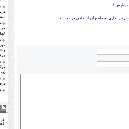
استا
 درفارس !
ب
در ی
انتش
 تیراندازی به ماموران انتظامی در دهدشت
م
کهگی
س
خبر 
و آن
مرکز
ش
کهگی
[وهو
ت
درخش
زلز
نظ
در 
اعت