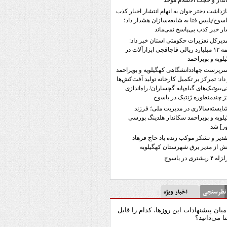
ندار و حجت الاسلام موحد
ازداشت دختر جوان به اتهام انتشار اخبار کذب
اسوج/پلیس فتا به شایعه‌سازان هشدار داد؛
ار خبر کذب بی‌پاسخ نمی‌ماند
دیرکل تعزیرات حکومتی استان خبر داد:
جریمه ۱۲ میلیارد ریالی قاچاقچی ابزارآلات در
لویه و بویراحمد
رپرست جهاددانشگاهی کهگیلویه و بویراحمد
داد: تمرکز بر تکمیل کارخانه تولید آفت‌کش‌ها
تی‌بیوتیک‌های گیاه‌پایه گچساران/ راه‌اندازی
 چندمنظوره ژنتیک در یاسوج
ایسته‌سالاری در مدیریت ملی؛ فرزند
لویه و بویراحمد سکاندار هلدینگ بورسی
ر] شد
فدیر و تشکر موکب زنده یاد حاج فرهاد
 از مدیر برق شهرستان کهگیلویه
له ۴ ریشتری در یاسوج
رسنجی
اخبار ویژه
میان پیشنهادات این روزها، کدام را قابل
نا می‌دانید؟