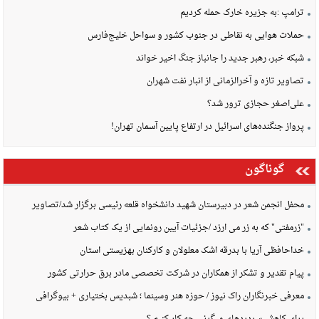
ترامپ :به جزیره خارک حمله کردیم
حملات هوایی به نقاطی در جنوب کشور و سواحل خلیج‌فارس
شبکه خبر، رهبر جدید را جانباز جنگ اخیر خواند
تصاویر تازه و آخرالزمانی از انبار نفت شهران
علی‌اصغر حجازی ترور شد؟
پرواز جنگنده‌های اسرائیل در ارتفاع پایین آسمان تهران!
گوناگون
محفل انجمن شعر در دبیرستان شهید دانشخواه قلعه رئیسی برگزار شد/تصاویر
"زرمفتی" که به زر می ارزد /جزئیات آیین رونمایی از یک کتاب شعر
خداحافظی آریا با بدرقه اشک معلولان و کارکنان بهزیستی استان
پیام تقدیر و تشکر از همکاران در شرکت تخصصی مادر برق حرارتی کشور
معرفی خبرنگاران راک نیوز / حوزه هنر وسینما ؛ شبدیس بختیاری + بیوگرافی
برای کاهش سردردهای میگرنی چه کار کنیم ؟