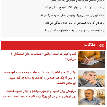
چند پیشنهاد غذایی برای زنگ تفریح دانش‌آموزان
۷ سلبریتی که بی‌پروا درباره یائسگی خود حرف زدند
مردی که با ۸ همسرش در یک خانه زندگی می‌کند!
شایعه جذاب درباره اینترنت ماهواره‌ای استارلینک
مقالات
نقد یا کیفرخواست؟ وقتی احساسات جای استدلال را
می‌گیرد*
برگی از دفتر خاطرات دهدشت؛ «باسلمون» و «ننه خریجه»؛
روایتی از یک عمر همدلی و خدمت به مردم به قلم: سید
ابوصالح دانشفر
مرثیه‌ای برای اسوه‌ای از مهر، تواضع و ایثار: اسوهٔ شفقت،
پورِ فروتن و علیِّ مردانِ روزگار/به قلم سید عبدالمحمد سعیدی