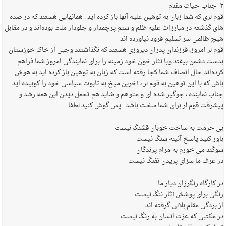
۳- جناب حیات مقدم
قوم لری که شما زبان به توهین علیه آنها باز کرده اید . همانهایی هستند که در صده
های گذشته در مبارزات علیه ظلم و ستم پرچمدار و جلودار ملت بوده‌اند و در مقابل
هیچ ظالمی سر تسلیم فرود نیاورده اند
قوم لر امروز، فرزندان پدران دیروزی هستند که نگذاشتند وجبی از خاک خوزستان
بدست دشمن بیفتد وبا نثار خون خود زمینه را برای نمایندگی امروز شما فراهم
کرده‌اند حال انصاف شما کجا رفته است که زبان به توهین باز کرده اید به هوش
باش که با این توهین به قوم لر ، آخرین میخ به تابوت سیاسی خود را کوبیده اید
جناب نماینده ، جوگیر شده ای و متوهم و شاید هم تحمل دیدن این همه رشد و
پیشرفت قوم لر برای شما سخت باشد . پس گوش کنید لطفا
بی حرمت به ساحت خوبان قشنگ نیست
باور کنید پاسخ آئینه سنگ نیست
سوگند می خورم به مرام پرندگان
در عرف ما سزای پریدن تفنگ نیست
در کارگاه رنگرزان دیار ما
رنگی برای پوشش آثار ننگ نیست
از بردگی مقام بلالی گرفته اند
در مکتبی که عزت انسان به رنگ نیست