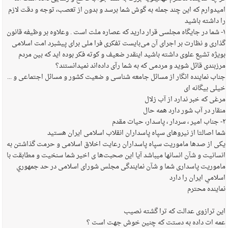
امیدوارم که این چند جمله به گوش شما برسد و بدون از تعصب، توجه و دقت لازم
را داشته باشید
۱- شما در جایگاه مجلسی قرار دارید که عصاره ملت است . وعلاوه بر وظیفه قانون
گذاری و نظارت بر اجرای آن می‌بایست تفکری فرا ملی برای پیشبرد امت اسلامی
بویژه تشیع علوی داشته باشید اینقدر ضعیف و کوته فکر بوده اید که بین مردم
مرزبندی قائل شوید و مردمی که به شما رآی داده‌اند نمیدانستند؟
جناب نماینده انگار از مسائل جامعه شناسی و ضعیت کشور و مسائل اجتماعی و ...
خیلی بیگانه ای
مرغی که خبر ندارد از آب زلال
منقار در آب شور دارد همه حال
۲- جناب امیر ، سردار ، پاسدار، حیات مقدم
شما اصالتا از نیروهای سپاه پاسداران انقلاب اسلامی ایران هستید
یکی از صدها ماموریت سپاه پاسداران رعایت اخلاق اسلامی و حرمت‌ گذاشتن به
انسانیت و شآن انسانها میباشد آیا این صحبت‌ها ی اخیر شما سنخیت و مطابقت با
ماموریت پاسداری شما و شآن نمایندگی مجلس شورای اسلامی در حد جمهوري
اسلامي ايران را دارد
نماینده محترم
این ترازوی عدالت که ترا گشته نصیب
عمه ات داده به دستت که چنین خوش جهت است ؟