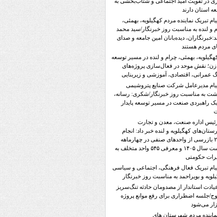
ی در تقویت امید اجتماعی و شتاب‌بخشی به
ه استان دارند
یام تبریک نماینده مردم کهگیلویه، بهمئی،
 و لنده به مناسبت روز خبرنگار/سید محمد
:خبرنگاران، دیده‌بانان امین جامعه و صدای
ی مردم هستند
هگیلویه، بهمئی، چرام و لنده در مسیر توسعه
زن؛ نقش موحد در فعال‌سازی پروژه‌های
 عمرانی، اقتصادی، آموزشی و زیربنایی
یام مدیرعامل شرکت صنایع پتروشیمی
ت به مناسبت روز خبرنگار/شکری: رسانه،
 راهبردی صنعت در مسیر توسعه پایدار
ئیس اداره صنعت، معدن و تجارت
تان‌های کهگیلویه و لنده خبر داد: انجام
۲۳۵۸ بازرسی از واحدهای صنفی در چهارماهه
نخست سال ۱۴۰۵ و معرفی ۵۴۵ واحد متخلف به
رات حکومتی
یام تبریک فعال فرهنگی، اجتماعی و سیاسی
لویه و بویراحمد به مناسبت روز خبرنگار
یادت استاندار از مصدومان حادثه تنگ‌سریز
ج/جلسه اضطراری برای رفع موانع پروژه
ار می‌شود
ماینده‌ مردم شهرستان های