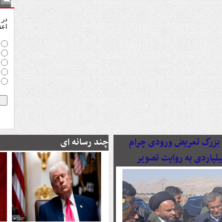
نظ
در 
اعت
رصدی پروژه بزرگ تعریض ورودی چرام
چند رسانه ای