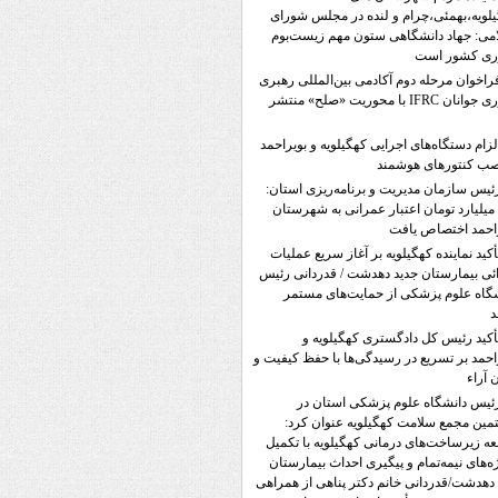
لویه،بهمئی،چرام و لنده در مجلس شورای
می: جهاد دانشگاهی ستون مهم زیست‌بوم
وری کشور است
راخوان مرحله دوم آکادمی بین‌المللی رهبری
نوآوری جوانان IFRC با محوریت «صلح» منتشر
لزام دستگاه‌های اجرایی کهگیلویه و بویراحمد
صب کنتورهای هوشمند
ئیس سازمان مدیریت و برنامه‌ریزی استان:
۵۷۲ میلیارد تومان اعتبار عمرانی به شهرستان
احمد اختصاص یافت
أکید نماینده کهگیلویه بر آغاز سریع عملیات
ئی بیمارستان جدید دهدشت / قدردانی رئیس
گاه علوم پزشکی از حمایت‌های مستمر
د
أکید رئیس کل دادگستری کهگیلویه و
احمد بر تسریع در رسیدگی‌ها با حفظ کیفیت و
ن آراء
ئیس دانشگاه علوم پزشکی استان در
ین مجمع سلامت کهگیلویه عنوان کرد:
ه زیرساخت‌های درمانی کهگیلویه با تکمیل
ه‌های نیمه‌تمام و پیگیری احداث بیمارستان
دهدشت/قدردانی خانم دکتر پناهی از همراهی