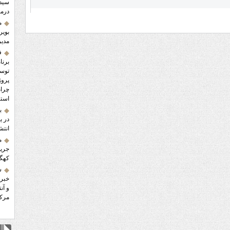
سید 
درما
م
بویر
مدیر
ف
برنا
پروژ
استا
ب
در ی
انتش
م
کهگی
س
خبر 
و آن
مرکز