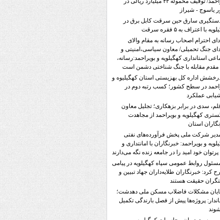
بویراحمد/ توقیف محموله ۴۳ میلیارد ریالی در
 یاسوج - شیراز
ستگیری سارق حین سرقت کابل برق در
یه با اعتراف به ۵ فقره سرقت
دای احترام اصحاب رسانه به مقام والای
ی جنگ تحمیلی/ معاون سیاسی،امنیتی و
اعی استانداری کهگیلویه و بویراحمد:رسانه،
قدم مقابله با جنگ شناختی دشمن است
رخشش اداره کل بهزیستی استان کهگیلیوه و
احمد در سطح کشور؛ کسب رتبه دوم در
یابی عملکرد
لم، سدی در برابر بزهکاری؛ تجلیل معاون
ستری کهگیلویه و بویراحمد از مجاهدت
گاران استان
دیر شرکت ملی پخش فرآورده‌های نفتی
لویه و بویراحمد: خبرنگاران با امانتداری و
پرتوان خود امید را در جامعه زنده نگه می‌دارند
سئول روابط عمومی سپاه کهگیلویه در پیامی
 کرد: خبرنگاران طلایه‌داران جهاد تبیین و
تگران حقیقت هستند
ایان مشکلات فاضلاب مسکن ملی دهدشت؛
ندار: پروژه‌ها پیش از فصل بارندگی تکمیل
وند