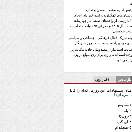
ئیس اداره صنعت، معدن و تجارت
تان‌های کهگیلویه و لنده خبر داد: انجام
۲۳۵۸ بازرسی از واحدهای صنفی در چهارماهه
نخست سال ۱۴۰۵ و معرفی ۵۴۵ واحد متخلف به
رات حکومتی
یام تبریک فعال فرهنگی، اجتماعی و سیاسی
لویه و بویراحمد به مناسبت روز خبرنگار
یادت استاندار از مصدومان حادثه تنگ‌سریز
ج/جلسه اضطراری برای رفع موانع پروژه
ار می‌شود
رسنجی
اخبار ویژه
میان پیشنهادات این روزها، کدام را قابل
نا می‌دانید؟
۱-سروش
۲-بله
۳-روبیکا
۴-آی گپ
۵-هیچکدام