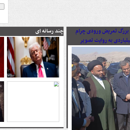
رصدی پروژه بزرگ تعریض ورودی چرام
چند رسانه ای