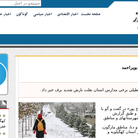
صفحه نخست
اخبار اقتصادی
اخبار سیاسی
گوناگون
اخبار ح
بویراحمد
عطیلی برخی مدارس استان بعلت بارش شدید برف خبر داد.
آخر
 پور» در گفت و گو با
ن و طبق گزارش
د
هرستانهای و مناطق
فقر
 دنا، مناطق مارگون،
ستان کهگیلویه و
ش