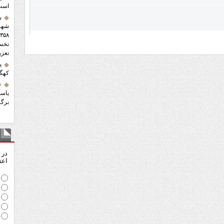
است
ر
شهرس
تعزی
پ
کهگی
ع
یاسو
برگز
نظ
در 
اعت