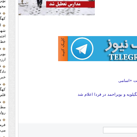
محور
د
کهگیلو
ا
شهدا
اجتم
خط م
د
بویر
ارزش
ق
دادگ
خبرن
ست +اسامی
م
کهگی
ویه و بویراحمد در فردا اعلام شد
قلم 
م
مطرح
روای
پ
فرما
می‌ش