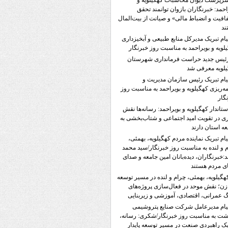
رپرست دیوان محاسبات کهگیلویه و
احمد: خبرنگاران بازوان توانمند تحقق
فیت و انضباط مالی» و صیانت از بیت‌المال
ند
یام تبریک مدیرکل منابع طبیعی و آبخیزداری
لویه و بویراحمد به مناسبت روز خبرنگار
ئیس جدید حراست فرمانداری شهرستان
لویه معرفی شد
یام تبریک رئیس سازمان مدیریت و
مه‌ریزی کهگیلویه و بویراحمد به مناسبت روز
گار
ستاندار کهگیلویه و بویراحمد: رسانه‌ها نقش
ی در تقویت امید اجتماعی و شتاب‌بخشی به
ه استان دارند
یام تبریک نماینده مردم کهگیلویه، بهمئی،
 و لنده به مناسبت روز خبرنگار/سید محمد
:خبرنگاران، دیده‌بانان امین جامعه و صدای
ی مردم هستند
هگیلویه، بهمئی، چرام و لنده در مسیر توسعه
زن؛ نقش موحد در فعال‌سازی پروژه‌های
 عمرانی، اقتصادی، آموزشی و زیربنایی
یام مدیرعامل شرکت صنایع پتروشیمی
ت به مناسبت روز خبرنگار/شکری: رسانه،
 راهبردی صنعت در مسیر توسعه پایدار