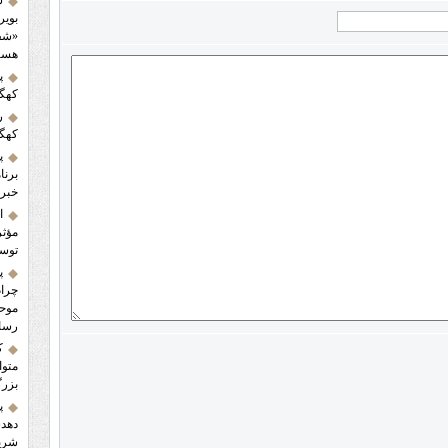
س
بویر
«شفا
هست
پ
کهگی
ر
کهگی
پ
برنا
خبرن
ا
مؤثر
توسع
پ
چرام
موحد
رسا
ک
متوا
بزرگ
پ
دهدش
شریک