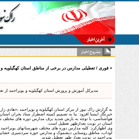
-
مشروح اخبار
» فوری / تعطیلی مدارس در برخی از مناطق استان کهگیلویه و 
مدیرکل آموزش و پرورش استان کهگیلویه و بویراحمد از ت
به گزارش راک نیوز از مرکز استان کهگیلویه و بویراحمد ،«هادی زارع
خبرنگار ایسنا افزود: بنا به تصمیم کمیته اضطرار ستاد بحران استا
هواشناسی، با توجه به بارش شدید برف مدارس دوره های مختلف ش
استان در نوبت بعدازظهر تعطیل است.
وی اظهارکرد: کلیه مدارس دوره های مختلف شهرستانهای بویراحمد و
لوداب، مناطق روستایی دیشموک و مدارس حوزه سردسیری عشایر ا
بویراحمد در نوبت بعداز ظهر تعطیل شدند.