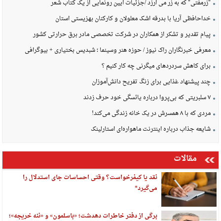
"زرمفتی" که به زر می ارزد /جزئیات آیین رونمایی از یک کتاب شعر
خداحافظی آریا با بدرقه اشک معلولان و کارکنان بهزیستی استان
پیام تقدیر و تشکر از همکاران در شرکت تخصصی مادر برق حرارتی کشور
معرفی خبرنگاران راک نیوز / حوزه هنر وسینما ؛ شبدیس بختیاری + بیوگرافی
برای کاهش سردردهای میگرنی چه کار کنیم ؟
چند پیشنهاد غذایی برای زنگ تفریح دانش‌آموزان
۷ سلبریتی که بی‌پروا درباره یائسگی خود حرف زدند
مردی که با ۸ همسرش در یک خانه زندگی می‌کند!
شایعه جذاب درباره اینترنت ماهواره‌ای استارلینک
مقالات
نقد یا کیفرخواست؟ وقتی احساسات جای استدلال را
می‌گیرد*
برگی از دفتر خاطرات دهدشت؛ «باسلمون» و «ننه خریجه»؛