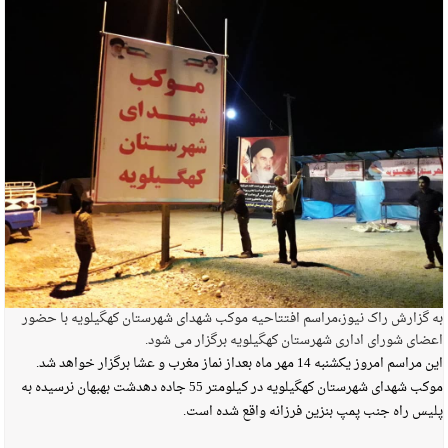
به گزارش راک نیوز،مراسم افتتاحیه موکب شهدای شهرستان کهگیلویه با حضور
اعضای شورای اداری شهرستان کهگیلویه برگزار می شود.
این مراسم امروز یکشنبه 14 مهر ماه بعداز نماز مغرب و عشا برگزار خواهد شد.
موکب شهدای شهرستان کهگیلویه در کیلومتر 55 جاده دهدشت بهبهان نرسیده به
پلیس راه جنب پمپ بنزین فرزانه واقع شده است.