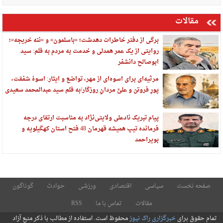
مقالات
برگی از دفتر خاطرات دهدشت؛ «باسلمون» و «ننه خریجه»؛
روایتی از یک عمر همدلی و خدمت به مردم به قلم: سید
ابوصالح دانشفر
مرثیه‌ای برای اسوه‌ای از مهر، تواضع و ایثار: اسوهٔ شفقت،
پورِ فروتن و علیِّ مردانِ روزگار/به قلم سید عبدالمحمد سعیدی
پیام تبریک نادعلی ولایتی‌نژاد به مناسبت ارتقای درجه
فرمانده تیپ همیشه قهرمان 48 فتح استان کهگیلویه و
بویراحمد
صفحه نخست
سیاسی
اقتصادی
ورزشی
حوادث
گوناگون
مقالات
تماس با ما
RSS
تمام حقوق برای
خبرگزاری راک نیوز
محفوظ است. استفاده از مطالب با ذکر منبع آزاد