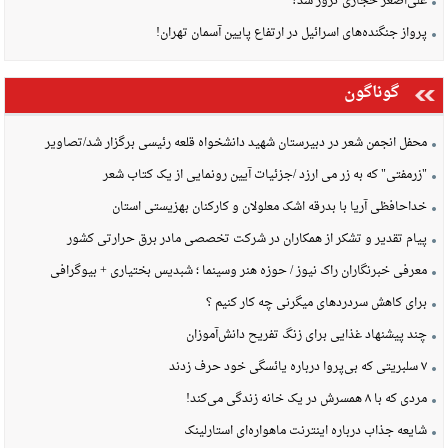
علی‌اصغر حجازی ترور شد؟
پرواز جنگنده‌های اسرائیل در ارتفاع پایین آسمان تهران!
گوناگون
محفل انجمن شعر در دبیرستان شهید دانشخواه قلعه رئیسی برگزار شد/تصاویر
"زرمفتی" که به زر می ارزد /جزئیات آیین رونمایی از یک کتاب شعر
خداحافظی آریا با بدرقه اشک معلولان و کارکنان بهزیستی استان
پیام تقدیر و تشکر از همکاران در شرکت تخصصی مادر برق حرارتی کشور
معرفی خبرنگاران راک نیوز / حوزه هنر وسینما ؛ شبدیس بختیاری + بیوگرافی
برای کاهش سردردهای میگرنی چه کار کنیم ؟
چند پیشنهاد غذایی برای زنگ تفریح دانش‌آموزان
۷ سلبریتی که بی‌پروا درباره یائسگی خود حرف زدند
مردی که با ۸ همسرش در یک خانه زندگی می‌کند!
شایعه جذاب درباره اینترنت ماهواره‌ای استارلینک