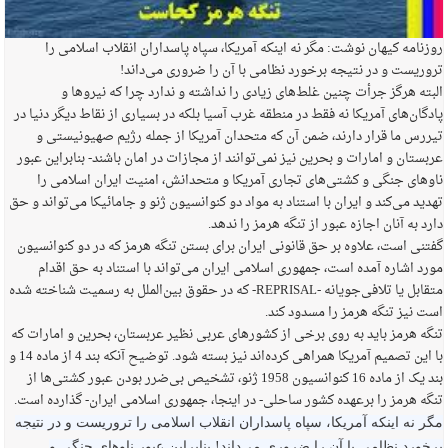
روزنامه کیهان نوشت: مگر نه اینکه آمریکا، سپاه پاسداران انقلاب اسلامی را
تروریست و در نتیجه برخورد نظامی با آن را ضروری می‌داند!
البته هرگز جرأت چنین غلط‌های زیادی را نداشته و ندارد چرا که نیروها و
پادگان‌های آمریکا نه فقط در منطقه غرب آسیا بلکه در بسیاری از نقاط دیگر دنیا در
تیررس ما قرار دارند، ضمن آن که متحدان آمریکا از جمله رژیم صهیونیستی و
عربستان و امارات و بحرین نیز نمی‌توانند از مجازات در امان باشند- بنابراین عبور
ناوهای جنگی و کشتی‌های تجاری آمریکا و متحدانش، امنیت ایران اسلامی را
تهدید می‌کند و ایران با استناد به مواد دو کنوانسیون ژنو و جامائیکا می‌تواند و حق
دارد به آنان اجازه عبور از تنگه هرمز را ندهد.
گفتنی است، علاوه‌ بر حق قانونی ایران برای بستن تنگه هرمز که در دو کنوانسیون
مورد ‌اشاره آمده است، جمهوری اسلامی ایران می‌تواند با استناد به حق اقدام
متقابل یا تلافی‌جویانه -REPRISAL- که در حقوق بین‌الملل به رسمیت شناخته شده
است نیز تنگه هرمز را مسدود کند.
تنگه هرمز باید به روی برخی از کشورهای عربی نظیر عربستان، بحرین و امارات که
با این تصمیم آمریکا همراهی کرده‌اند نیز بسته شود. توضیح آنکه بند 4 از ماده 14 و
بند یک از ماده 16 کنوانسیون 1958 ژنو، تشخیص بی‌ضرر بودن عبور کشتی‌ها از
تنگه هرمز را برعهده کشور ساحلی- در اینجا، جمهوری اسلامی ایران- گذارده است.
مگر نه اینکه آمریکا، سپاه پاسداران انقلاب اسلامی را تروریست و در نتیجه
برخورد نظامی با آن را ضروری می‌داند! بنابراین عبور ناوهای جنگی و