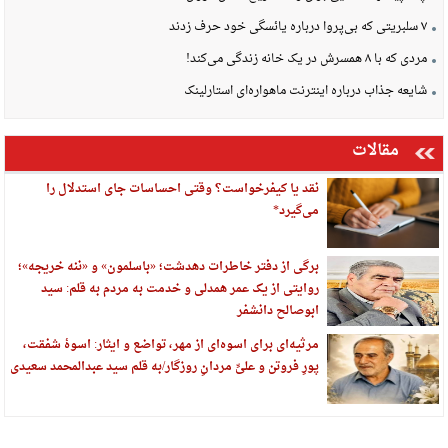
۷ سلبریتی که بی‌پروا درباره یائسگی خود حرف زدند
مردی که با ۸ همسرش در یک خانه زندگی می‌کند!
شایعه جذاب درباره اینترنت ماهواره‌ای استارلینک
مقالات
نقد یا کیفرخواست؟ وقتی احساسات جای استدلال را
می‌گیرد*
برگی از دفتر خاطرات دهدشت؛ «باسلمون» و «ننه خریجه»؛
روایتی از یک عمر همدلی و خدمت به مردم به قلم: سید
ابوصالح دانشفر
مرثیه‌ای برای اسوه‌ای از مهر، تواضع و ایثار: اسوهٔ شفقت،
پورِ فروتن و علیِّ مردانِ روزگار/به قلم سید عبدالمحمد سعیدی