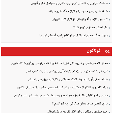
حملات هوایی به نقاطی در جنوب کشور و سواحل خلیج‌فارس
شبکه خبر، رهبر جدید را جانباز جنگ اخیر خواند
تصاویر تازه و آخرالزمانی از انبار نفت شهران
علی‌اصغر حجازی ترور شد؟
پرواز جنگنده‌های اسرائیل در ارتفاع پایین آسمان تهران!
گوناگون
محفل انجمن شعر در دبیرستان شهید دانشخواه قلعه رئیسی برگزار شد/تصاویر
"زرمفتی" که به زر می ارزد /جزئیات آیین رونمایی از یک کتاب شعر
خداحافظی آریا با بدرقه اشک معلولان و کارکنان بهزیستی استان
پیام تقدیر و تشکر از همکاران در شرکت تخصصی مادر برق حرارتی کشور
معرفی خبرنگاران راک نیوز / حوزه هنر وسینما ؛ شبدیس بختیاری + بیوگرافی
برای کاهش سردردهای میگرنی چه کار کنیم ؟
چند پیشنهاد غذایی برای زنگ تفریح دانش‌آموزان