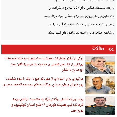
چند پیشنهاد غذایی برای زنگ تفریح دانش‌آموزان
۷ سلبریتی که بی‌پروا درباره یائسگی خود حرف زدند
مردی که با ۸ همسرش در یک خانه زندگی می‌کند!
شایعه جذاب درباره اینترنت ماهواره‌ای استارلینک
مقالات
برگی از دفتر خاطرات دهدشت؛ «باسلمون» و «ننه خریجه»؛
روایتی از یک عمر همدلی و خدمت به مردم به قلم: سید
ابوصالح دانشفر
مرثیه‌ای برای اسوه‌ای از مهر، تواضع و ایثار: اسوهٔ شفقت،
پورِ فروتن و علیِّ مردانِ روزگار/به قلم سید عبدالمحمد سعیدی
پیام تبریک نادعلی ولایتی‌نژاد به مناسبت ارتقای درجه
فرمانده تیپ همیشه قهرمان 48 فتح استان کهگیلویه و
بویراحمد