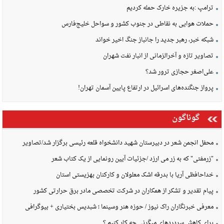
ترامپ :به جزیره خارک حمله کردیم
حملات هوایی به نقاطی در جنوب کشور و سواحل خلیج‌فارس
شبکه خبر، رهبر جدید را جانباز جنگ اخیر خواند
تصاویر تازه و آخرالزمانی از انبار نفت شهران
علی‌اصغر حجازی ترور شد؟
پرواز جنگنده‌های اسرائیل در ارتفاع پایین آسمان تهران!
گوناگون
محفل انجمن شعر در دبیرستان شهید دانشخواه قلعه رئیسی برگزار شد/تصاویر
"زرمفتی" که به زر می ارزد /جزئیات آیین رونمایی از یک کتاب شعر
خداحافظی آریا با بدرقه اشک معلولان و کارکنان بهزیستی استان
پیام تقدیر و تشکر از همکاران در شرکت تخصصی مادر برق حرارتی کشور
معرفی خبرنگاران راک نیوز / حوزه هنر وسینما ؛ شبدیس بختیاری + بیوگرافی
برای کاهش سردردهای میگرنی چه کار کنیم ؟