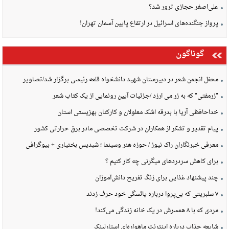
علی‌اصغر حجازی ترور شد؟
پرواز جنگنده‌های اسرائیل در ارتفاع پایین آسمان تهران!
گوناگون
محفل انجمن شعر در دبیرستان شهید دانشخواه قلعه رئیسی برگزار شد/تصاویر
"زرمفتی" که به زر می ارزد /جزئیات آیین رونمایی از یک کتاب شعر
خداحافظی آریا با بدرقه اشک معلولان و کارکنان بهزیستی استان
پیام تقدیر و تشکر از همکاران در شرکت تخصصی مادر برق حرارتی کشور
معرفی خبرنگاران راک نیوز / حوزه هنر وسینما ؛ شبدیس بختیاری + بیوگرافی
برای کاهش سردردهای میگرنی چه کار کنیم ؟
چند پیشنهاد غذایی برای زنگ تفریح دانش‌آموزان
۷ سلبریتی که بی‌پروا درباره یائسگی خود حرف زدند
مردی که با ۸ همسرش در یک خانه زندگی می‌کند!
شایعه جذاب درباره اینترنت ماهواره‌ای استارلینک