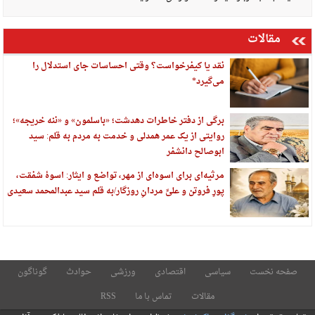
مقالات
نقد یا کیفرخواست؟ وقتی احساسات جای استدلال را
می‌گیرد*
برگی از دفتر خاطرات دهدشت؛ «باسلمون» و «ننه خریجه»؛
روایتی از یک عمر همدلی و خدمت به مردم به قلم: سید
ابوصالح دانشفر
مرثیه‌ای برای اسوه‌ای از مهر، تواضع و ایثار: اسوهٔ شفقت،
پورِ فروتن و علیِّ مردانِ روزگار/به قلم سید عبدالمحمد سعیدی
صفحه نخست
سیاسی
اقتصادی
ورزشی
حوادث
گوناگون
مقالات
تماس با ما
RSS