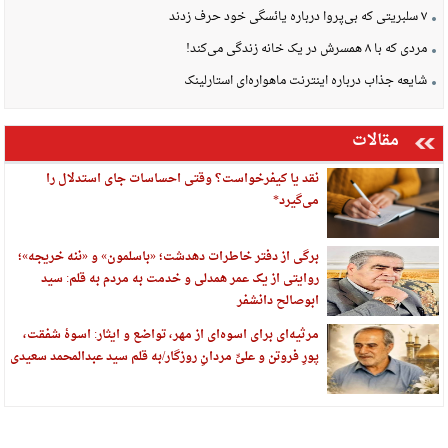
۷ سلبریتی که بی‌پروا درباره یائسگی خود حرف زدند
مردی که با ۸ همسرش در یک خانه زندگی می‌کند!
شایعه جذاب درباره اینترنت ماهواره‌ای استارلینک
مقالات
نقد یا کیفرخواست؟ وقتی احساسات جای استدلال را
می‌گیرد*
برگی از دفتر خاطرات دهدشت؛ «باسلمون» و «ننه خریجه»؛
روایتی از یک عمر همدلی و خدمت به مردم به قلم: سید
ابوصالح دانشفر
مرثیه‌ای برای اسوه‌ای از مهر، تواضع و ایثار: اسوهٔ شفقت،
پورِ فروتن و علیِّ مردانِ روزگار/به قلم سید عبدالمحمد سعیدی