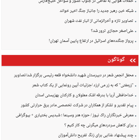
حملات هوایی به نقاطی در جنوب کشور و سواحل خلیج‌فارس
شبکه خبر، رهبر جدید را جانباز جنگ اخیر خواند
تصاویر تازه و آخرالزمانی از انبار نفت شهران
علی‌اصغر حجازی ترور شد؟
پرواز جنگنده‌های اسرائیل در ارتفاع پایین آسمان تهران!
گوناگون
محفل انجمن شعر در دبیرستان شهید دانشخواه قلعه رئیسی برگزار شد/تصاویر
"زرمفتی" که به زر می ارزد /جزئیات آیین رونمایی از یک کتاب شعر
خداحافظی آریا با بدرقه اشک معلولان و کارکنان بهزیستی استان
پیام تقدیر و تشکر از همکاران در شرکت تخصصی مادر برق حرارتی کشور
معرفی خبرنگاران راک نیوز / حوزه هنر وسینما ؛ شبدیس بختیاری + بیوگرافی
برای کاهش سردردهای میگرنی چه کار کنیم ؟
چند پیشنهاد غذایی برای زنگ تفریح دانش‌آموزان