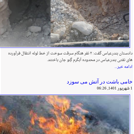
دادستان بندرعباس گفت: ۲ نفر هنگام سرقت سوخت از خط لوله انتقال فرآورده
های نفتی بندرعباس در محدوده آبگرم گِنو جان باختند.
ادامه خبر...
خامی باشت در آتش می سوزد
1 شهریور 1401, 06:26