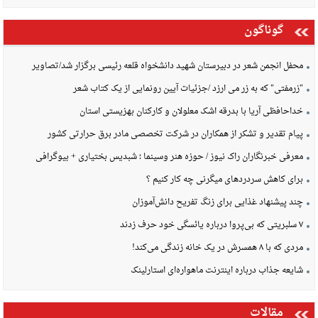
گوناگون
محفل انجمن شعر در دبیرستان شهید دانشخواه قلعه رئیسی برگزار شد/تصاویر
"زرمفتی" که به زر می ارزد /جزئیات آیین رونمایی از یک کتاب شعر
خداحافظی آریا با بدرقه اشک معلولان و کارکنان بهزیستی استان
پیام تقدیر و تشکر از همکاران در شرکت تخصصی مادر برق حرارتی کشور
معرفی خبرنگاران راک نیوز / حوزه هنر وسینما ؛ شبدیس بختیاری + بیوگرافی
برای کاهش سردردهای میگرنی چه کار کنیم ؟
چند پیشنهاد غذایی برای زنگ تفریح دانش‌آموزان
۷ سلبریتی که بی‌پروا درباره یائسگی خود حرف زدند
مردی که با ۸ همسرش در یک خانه زندگی می‌کند!
شایعه جذاب درباره اینترنت ماهواره‌ای استارلینک
مقالات