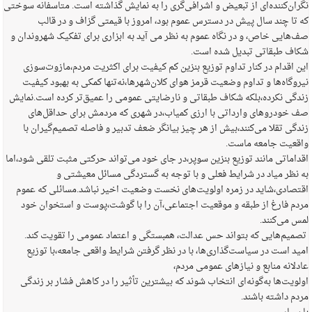
نگران‌کننده‌ای از تبعیض و اشرافی‌گری را به نمایش گذاشته است. متاسفانه سوختی
که تا چند سال پیش در دسترس عموم بود، امروز با قیمتی گزاف و در قالب
صف‌هایی خاص، و در نگاه عموم به نظر می آید به ابزاری برای تفکیک شهروندان و
شکاف طبقاتی تبدیل شده است.
این اقدام در کنار تداوم توزیع بنزین کم کیفیت برای اکثریت مردم،مازوت‌سوزی
نیروگاه‌ها و تداوم وضعیت قرمز هوای کلان‌شهرها،نه‌تنها کمکی به بهبود کیفیت
زندگی نکرده،بلکه شکاف طبقاتی و نارضایتی عمومی را عمیق‌تر کرده است.نمایش
صف خودروهای وارداتی با ارزی کمیاب،در شهری که مردمش برای حداقل‌های
زندگی تقلا می‌کنند،بیش از هر چیز بیانگر ضعف تدبیر و فاصله تصمیم‌گیران با
واقعیت جامعه ماست.
اقداماتی مانند توزیع بنزین سوپر،در جای خود می‌تواند حرکتی مثبت تلقی شود،اما
به نظر میاد در شرایط فعلی و با توجه به گستردگی مسائل معیشتی و
اقتصادی،شاید در زمره اولویت‌های نخست وضعیت اخیر نباشد.مسائلی که عموم
مردم فارغ از طبقه و موقعیت اجتماعی،آن را با گوشت،پوست و استخوان خود
لمس می‌کنند.
تصمیم‌هایی که بتواند حس عدالت، همبستگی و اعتماد عمومی را تقویت کند.
امید است در سیاست‌گذاری‌ها، با در نظر گرفتن شرایط واقعی جامعه،با توزیع
عادلانه منابع و نیازهای عمومی مردم،
اولویت‌ها به‌گونه‌ای انتخاب شوند که بیشترین تأثیر را در کاهش فشار بر زندگی
مردم داشته باشند.