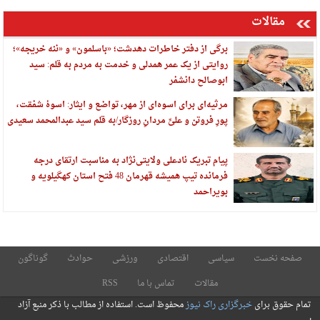
مقالات
برگی از دفتر خاطرات دهدشت؛ «باسلمون» و «ننه خریجه»؛
روایتی از یک عمر همدلی و خدمت به مردم به قلم: سید
ابوصالح دانشفر
مرثیه‌ای برای اسوه‌ای از مهر، تواضع و ایثار: اسوهٔ شفقت،
پورِ فروتن و علیِّ مردانِ روزگار/به قلم سید عبدالمحمد سعیدی
پیام تبریک نادعلی ولایتی‌نژاد به مناسبت ارتقای درجه
فرمانده تیپ همیشه قهرمان 48 فتح استان کهگیلویه و
بویراحمد
صفحه نخست
سیاسی
اقتصادی
ورزشی
حوادث
گوناگون
مقالات
تماس با ما
RSS
تمام حقوق برای
خبرگزاری راک نیوز
محفوظ است. استفاده از مطالب با ذکر منبع آزاد