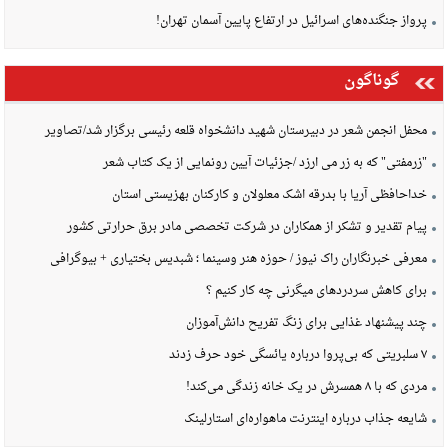
پرواز جنگنده‌های اسرائیل در ارتفاع پایین آسمان تهران!
گوناگون
محفل انجمن شعر در دبیرستان شهید دانشخواه قلعه رئیسی برگزار شد/تصاویر
"زرمفتی" که به زر می ارزد /جزئیات آیین رونمایی از یک کتاب شعر
خداحافظی آریا با بدرقه اشک معلولان و کارکنان بهزیستی استان
پیام تقدیر و تشکر از همکاران در شرکت تخصصی مادر برق حرارتی کشور
معرفی خبرنگاران راک نیوز / حوزه هنر وسینما ؛ شبدیس بختیاری + بیوگرافی
برای کاهش سردردهای میگرنی چه کار کنیم ؟
چند پیشنهاد غذایی برای زنگ تفریح دانش‌آموزان
۷ سلبریتی که بی‌پروا درباره یائسگی خود حرف زدند
مردی که با ۸ همسرش در یک خانه زندگی می‌کند!
شایعه جذاب درباره اینترنت ماهواره‌ای استارلینک