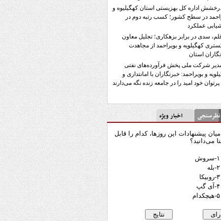
رخشش اداره کل بهزیستی استان کهگیلیوه و
احمد در سطح کشور؛ کسب رتبه دوم در
یابی عملکرد
لم، سدی در برابر بزهکاری؛ تجلیل معاون
ستری کهگیلویه و بویراحمد از مجاهدت
گاران استان
دیر شرکت ملی پخش فرآورده‌های نفتی
لویه و بویراحمد: خبرنگاران با امانتداری و
پرتوان خود امید را در جامعه زنده نگه می‌دارند
رسنجی
اخبار ویژه
میان پیشنهادات این روزها، کدام را قابل
نا می‌دانید؟
۱-سروش
۲-بله
۳-روبیکا
۴-آی گپ
۵-هیچکدام