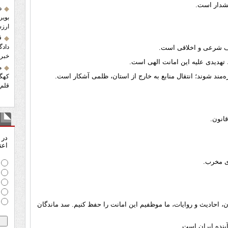
 هشدار است.
د
بویر
ارزش
ق
دادگ
لیف شرعی و اخلاقی است.
خبرن
تهدیدی علیه این امانت الهی است.
م
ه‌مند شوند؛ انتقال منابع به خارج از استان، ظلمی آشکار است.
کهگی
قلم 
نظ
در 
اعت
ن، احادیث و روایات، ما موظفیم این امانت را حفظ کنیم. سد ماندگان
آینده ایران است.