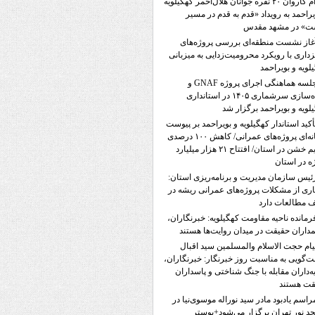
اعزام کاروان ۲۰ نفره جوانان هلال‌احمر کهگیلویه
یراحمد به رویداد «قدم به قدم در مسیر
ت» در مشهد مقدس
غاز نشست منطقه‌ای بررسی پروژه‌های
زداری با رویکرد محرومیت‌زدایی به میزبانی
لویه و بویراحمد
جلسه هماهنگی اجرای پروژه GNAF و
آماده‌سازی سرشماری ۱۴۰۵ در استانداری
لویه و بویراحمد برگزار شد
أکید استاندار کهگیلویه و بویراحمد بر پیوست
رسانه‌ای پروژه‌های عمرانی/ کاهش ۱۰۰ درصدی
جرایم خشن در استان/ افتتاح ۲۱ هزار میلیارد
ه در استان
ئیس سازمان مدیریت و برنامه‌ریزی استان:
ری از مشکلات پروژه‌های عمرانی ریشه در
 مطالعات دارد
رمانده ناحیه مقاومت کهگیلویه: خبرنگاران،
داران حقیقت در میدان روایت‌ها هستند
یام حجت الاسلام والمسلمین سید اقبال
‌گویی به مناسبت روز خبرنگار: خبرنگاران،
ه‌داران مقابله با جنگ شناختی و پاسداران
قت هستند
راسم یادبود مادر سید نوراله موسوی‌نیا در
 نور تهران برگزار می‌شود+پوستر