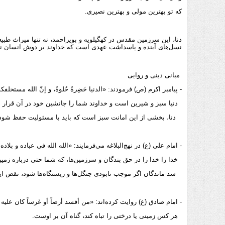
که تو بهترین مولی و بهترین نصیری.
دنا، این سرزمین مقدس در کهگیلویه و بویراحمد، نه تنها میراث طبی
نسل‌های آینده و پاسداشت عهدی است که خداوند بر دوش انسان 
مبانی دینی و روایی
- پیامبر اکرم (ص) فرمودند: «الدنیا خَضِرةٌ حُلوةٌ، و إنّ الله مستخ
دنیا سبز و شیرین است و خداوند شما را جانشین خود در آن قرار د
دنا، بخشی از این امانت سبز است که باید با مسئولیت حفظ شو
- امام علی (ع) در نهج‌البلاغه می‌فرمایند: «الله الله فی عباده و بل
خدا را خدا را در حق بندگان و سرزمین‌ها، که شما حتی درباره زمی
سد ماندگان اگر موجب نابودی جنگل‌ها و زیستگاه‌ها شود، نقض 
- امام صادق (ع) روایت کرده‌اند: «من أفسد أرضاً أو غرساً کان علی
هر کس زمینی یا درختی را تباه کند، گناه آن بر اوست.