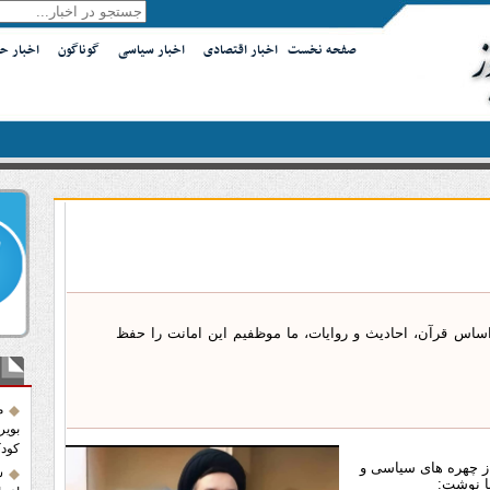
صفحه نخست
اخبار اقتصادی
اخبار سیاسی
گوناگون
اخبار ح
 اساس قرآن، احادیث و روایات، ما موظفیم این امانت را حفظ
آخر
م
بویر
کودک
از چهره های سیاسی و
س
نا نوشت: