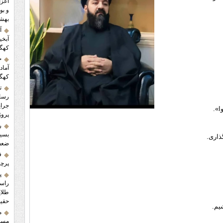
و بو
بهش
آ
آبخی
کهگی
کهگی
ت
َنوا».
پروژ
ر
بسیا
گذاری.
ضعف
ف
پرچم
پ
راست
طلای
حقی
اشیم.
م
مسجد