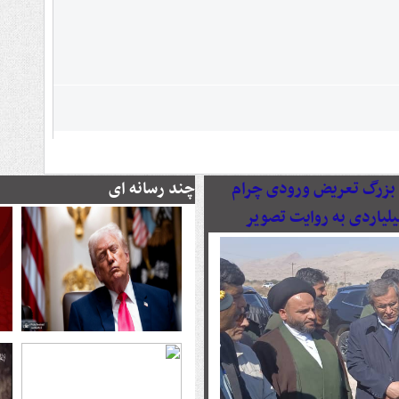
رصدی پروژه بزرگ تعریض ورودی چرام
چند رسانه ای