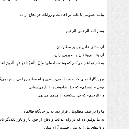
بیانیه عمومی با تکیه بر احادیث و روایات در دفاع از دنا
بسم الله الرحمن الرحیم
ای خدای عادل و یاور مظلومان،
ای پناه بی‌پناهان و نصیربی‌یاران،
به نام تو آغاز می‌کنم که وعده داده‌ای: «إِنَّ اللَّهَ یُدافِعُ عَنِ الَّذینَ آم
پروردگارا، تویی که ظلم را نمی‌پسندی و آه مظلوم را بی‌پاسخ نمی‌
تویی «المنتقم» که حق ضایع‌شده را بازمی‌ستانی،
و «الرحیم» که دل شکسته را مرهم می‌نهی.
ما را در صف مظلومان قرار ده، نه در جایگاه ظالمان.
به ما توفیق ده که در راه عدالت و دفاع از حق، یار و یاور یکدیگر ب
و دل‌های ما را به نور رحمتت آرام ساز،