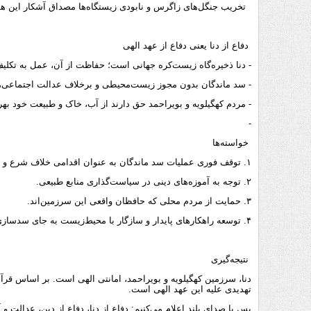
تخریب جنگل‌های زاگرس و نابودی زیستگاه‌ها مصداق آشکار این
دفاع از دنا یعنی دفاع از عهد الهی
- دنا ذخیره‌گاه زیست‌کره جهانی است؛ حفاظت از آن، عمل به تک
- سد ماندگان بدون مجوز زیست‌محیطی و برخلاف عدالت اجتماعی، 
- مردم کهگیلویه و بویراحمد حق دارند از آب، خاک و طبیعت خود بهر
-
خواسته‌ها
۱. توقف فوری عملیات سد ماندگان به عنوان اقدامی خلاف شرع و قانون.
۲. توجه به آموزه‌های دینی در سیاست‌گذاری منابع طبیعی.
۳. حمایت از مردم محلی که حافظان واقعی این سرزمین‌اند.
۴. توسعه راهکارهای پایدار و سازگار با محیط‌زیست به جای سدسازی مخرب.
نتیجه‌گیری
دنا، سرزمین کهگیلویه و بویراحمد، امانتی الهی است. بر اساس قرآ
تهدیدی علیه این عهد الهی است.
پس با صدای بلند اعلام می‌کنیم: دفاع از دنا، دفاع از دین، عدالت و 