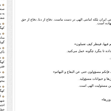
پ
صنعت
به م
شفاف
عی ایران بلکه امانتی الهی در دست ماست. دفاع از دنا، دفاع از حق
نهاده است.
پ
کهگی
پ
مناس
گویا
لفکم فیها، فینظر کیف تعملون»
پ
اده تا بنگرد چگونه عمل می‌کنید.
تأکی
د
د.
فقر
اده، فإنکم مسؤولون حتی عن البقاع و البهائم»
ش
ن‌ها و حیوانات مسؤولید.
محور
این مسئولیت الهی است.
د
کهگیلو
ا
ه وزرها»
شهدا
اجتم
خط م