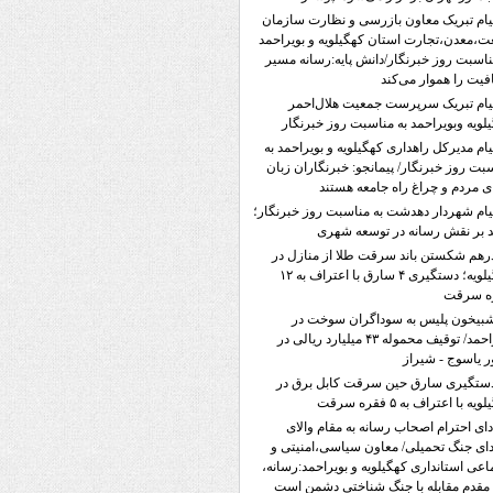
یام تبریک معاون بازرسی و نظارت سازمان
،معدن،تجارت استان کهگیلویه و بویراحمد
ناسبت روز خبرنگار/دانش پایه:رسانه مسیر
یت را هموار می‌کند
یام تبریک سرپرست جمعیت هلال‌احمر
لویه‌ وبویراحمد به مناسبت روز خبرنگار
یام مدیرکل راهداری کهگیلویه و بویراحمد به
بت روز خبرنگار/ پیمانجو: خبرنگاران زبان
ی مردم و چراغ راه جامعه هستند
یام شهردار دهدشت به مناسبت روز خبرنگار؛
د بر نقش رسانه در توسعه شهری
رهم شکستن باند سرقت طلا از منازل در
کهگیلویه؛ دستگیری ۴ سارق با اعتراف به ۱۲
ه سرقت
بیخون پلیس به سوداگران سوخت در
بویراحمد/ توقیف محموله ۴۳ میلیارد ریالی در
 یاسوج - شیراز
ستگیری سارق حین سرقت کابل برق در
یه با اعتراف به ۵ فقره سرقت
دای احترام اصحاب رسانه به مقام والای
ی جنگ تحمیلی/ معاون سیاسی،امنیتی و
اعی استانداری کهگیلویه و بویراحمد:رسانه،
قدم مقابله با جنگ شناختی دشمن است