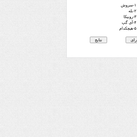
۱-سروش
۲-بله
۳-روبیکا
۴-آی گپ
۵-هیچکدام