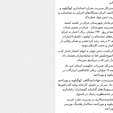
نی
دیرکل مدیریت بحران استانداری کهگیلویه و
احمد: الزام دستگاه‌های اجرایی به شناسایی و
یت ایمن مواد خطرناک
رماندار شهرستان چرام در جلسه کمیته
مه‌ریزی شهرستان : چرام در مسیر شتاب
توسعه/تزریق ۱۹۳۰ میلیارد ریال اعتبار به چرام/
ه‌های نیمه‌تمام در اولویت تکمیل/اعتبارات
چرام ۲۱ درصد رشد کرد/تقدیر و تشکر وفایی از
ندار و حجت الاسلام موحد
ازداشت دختر جوان به اتهام انتشار اخبار کذب
اسوج/پلیس فتا به شایعه‌سازان هشدار داد؛
ار خبر کذب بی‌پاسخ نمی‌ماند
دیرکل تعزیرات حکومتی استان خبر داد:
جریمه ۱۲ میلیارد ریالی قاچاقچی ابزارآلات در
لویه و بویراحمد
رپرست جهاددانشگاهی کهگیلویه و بویراحمد
داد: تمرکز بر تکمیل کارخانه تولید آفت‌کش‌ها
تی‌بیوتیک‌های گیاه‌پایه گچساران/ راه‌اندازی
 چندمنظوره ژنتیک در یاسوج
ایسته‌سالاری در مدیریت ملی؛ فرزند
لویه و بویراحمد سکاندار هلدینگ بورسی
ر] شد