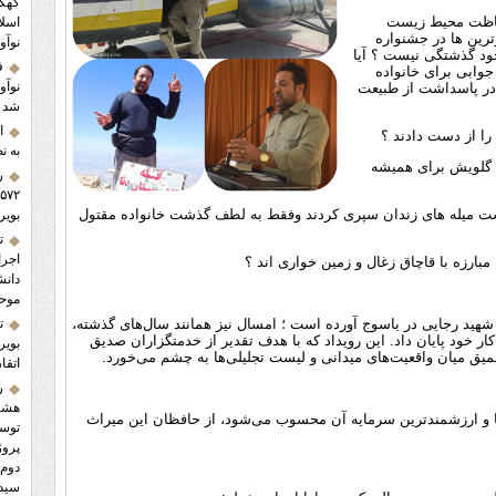
کهگی
حفاظت محیط زیست
اسلا
رترین ها در جشنواره
نوآ
خود گذشتگی نیست ؟ آیا
ف
ابی برای خانواده
 در پاسداشت از طبیعت
شد
ا
به ن
 گلویش برای همیشه
ر
اریم که۱۵ سال از عمرشان را پشت میله های زندان سپری کردند وفقط به لطف گذشت خانواده مقتول
بویر
ت
اجرا
بارزه با قاچاق زغال و زمین خواری اند ؟
دانش
موح
ه شهید رجایی در یاسوج آورده است ؛ امسال نیز همانند سال‌های گذشته،
ت
کار خود پایان داد. این رویداد که با هدف تقدیر از خدمتگزاران صدیق
بویر
یق میان واقعیت‌های میدانی و لیست تجلیلی‌ها به چشم می‌خورد.
اتقا
ر
هشتم
ا و ارزشمندترین سرمایه آن محسوب می‌شود، از حافظان این میراث
توسع
پروژ
دوم 
سید 