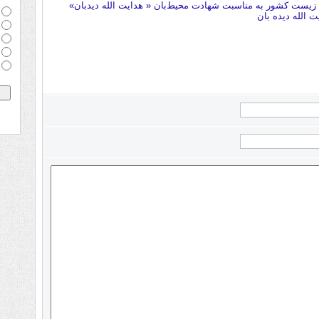
یست کشور به مناسبت شهادت محیط‌بان « هدایت الله دیدبان»
 الله دیده بان