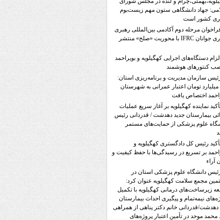
لویه،بهمئی،چرام و لنده در مجلس شورای
می: جهاد دانشگاهی ستون مهم زیست‌بوم
وری کشور است
راخوان مرحله دوم آکادمی بین‌المللی رهبری
نوآوری جوانان IFRC با محوریت «صلح» منتشر
لزام دستگاه‌های اجرایی کهگیلویه و بویراحمد
صب کنتورهای هوشمند
ئیس سازمان مدیریت و برنامه‌ریزی استان:
۵۷۲ میلیارد تومان اعتبار عمرانی به شهرستان
احمد اختصاص یافت
أکید نماینده کهگیلویه بر آغاز سریع عملیات
ئی بیمارستان جدید دهدشت / قدردانی رئیس
گاه علوم پزشکی از حمایت‌های مستمر
د
أکید رئیس کل دادگستری کهگیلویه و
احمد بر تسریع در رسیدگی‌ها با حفظ کیفیت و
ن آراء
ئیس دانشگاه علوم پزشکی استان در
ین مجمع سلامت کهگیلویه عنوان کرد:
ه زیرساخت‌های درمانی کهگیلویه با تکمیل
ه‌های نیمه‌تمام و پیگیری احداث بیمارستان
دهدشت/قدردانی خانم دکتر پناهی از همراهی
محمد موحد در تأمین اعتبار پروژه‌های