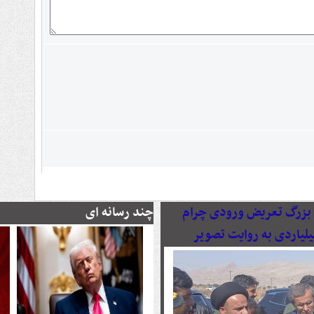
رصدی پروژه بزرگ تعریض ورودی چرام
چند رسانه ای