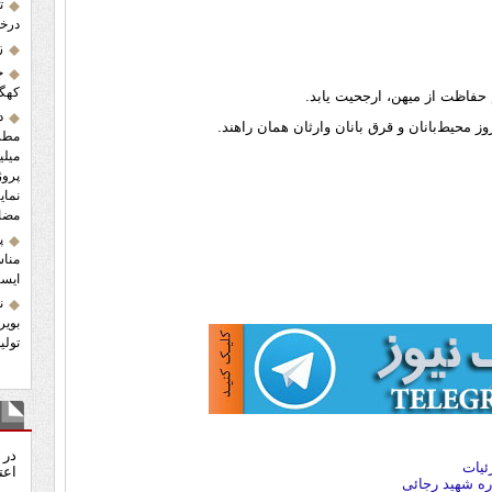
ت
درخش
زلز
ح
کهگی
حفاظت از میهن، ارجحیت یابد.
د
وز محیط‌بانان و قرق بانان وارثان همان راهند.
میلی
پروژ
نمای
مضاع
پ
مناس
ایست
ن
بویر
تولید ۱.۲ میلیون اصله نها
نظ
در 
ئیات
اعت
ره شهید رجائی