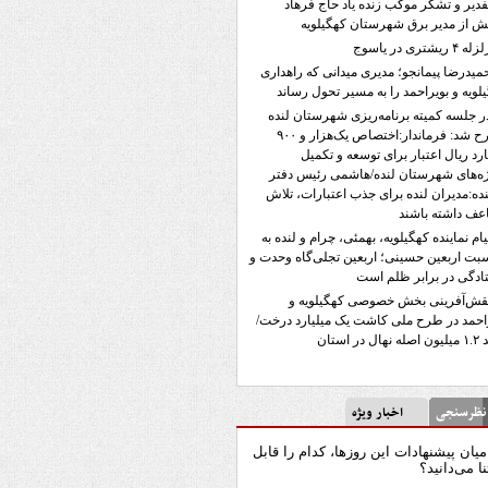
فدیر و تشکر موکب زنده یاد حاج فرهاد
 از مدیر برق شهرستان کهگیلویه
له ۴ ریشتری در یاسوج
میدرضا پیمانجو؛ مدیری میدانی که راهداری
لویه و بویراحمد را به مسیر تحول رساند
ر جلسه کمیته برنامه‌ریزی شهرستان لنده
مطرح شد: فرماندار:اختصاص یک‌هزار و ۹۰۰
ارد ریال اعتبار برای توسعه و تکمیل
ه‌های شهرستان لنده/هاشمی رئیس دفتر
نده:مدیران لنده برای جذب اعتبارات، تلاش
ف داشته باشند
یام نماینده کهگیلویه، بهمئی، چرام و لنده به
بت اربعین حسینی؛ اربعین تجلی‌گاه وحدت و
ادگی در برابر ظلم است
قش‌آفرینی بخش خصوصی کهگیلویه و
احمد در طرح ملی کاشت یک میلیارد درخت/
ل در استان
رسنجی
اخبار ویژه
میان پیشنهادات این روزها، کدام را قابل
نا می‌دانید؟