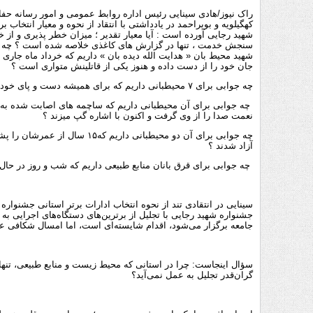
راک نیوز/هادی سینایی رئیس اداره روابط عمومی و امور رسانه 
کهگیلویه و بویراحمد در یادداشتی با انتقاد از نحوه و معیار انتخاب ب
شهید رجایی آورده است : آیا معیار تقدیر ؛ میزان خطر پذیری و از 
سنجش خدمت ، تنها در گزارش های کاغذی خلاصه شده است ؟ چه جو
شهید محیط بان « هدایت الله دیده بان » داریم که خرداد ماه جاری
جان خود را از دست داده و هنوز یکی از قاتلینش متواری است ؟
چه جوابی برای ۷ محیطبانی داریم که برای همیشه دست و پای خود را از دست دادند ؟
چه جوابی برای آن محیطبانی داریم که ساچمه های اصابت شده به
نعمت صدا را از وی گرفت و اکنون با اشاره گپ میزند ؟
چه جوابی برای آن دو محیطبانی د
آزاد شدند ؟
چه جوابی برای قرق بانان منابع طبیعی داریم که شب و روز در حال م
سینایی در انتقادی تند از نحوه انتخاب ادارات برتر استانی جشنوار
جشنواره‌ شهید رجایی با تجلیل از برترین‌های دستگاه‌های اجرایی به 
جامعه برگزار می‌شود، اقدام شایسته‌ای است، اما امسال شکافی عم
سؤال اینجاست: چرا در استانی که محیط زیست و منابع طبیعی، تنه
گران‌قدر تجلیل به عمل نمی‌آید؟