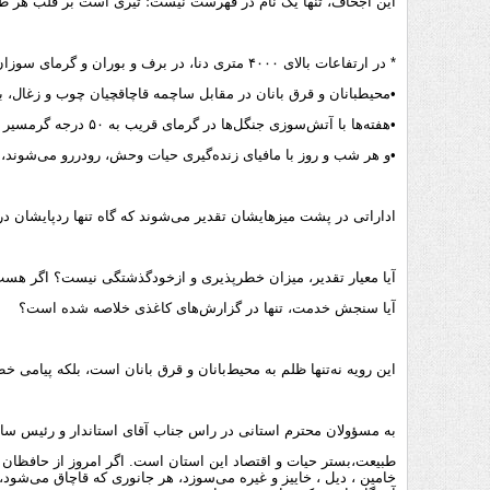
این اجحاف، تنها یک نام در فهرست نیست؛ تیری است بر قلب هر طب
* در ارتفاعات بالای ۴۰۰۰ متری دنا، در برف و بوران و گرمای سوزان، جان‌فشانی می‌کنند،
•محیطبانان و قرق بانان در مقابل ساچمه قاچاقچیان چوب و زغال، ب
•هفته‌ها با آتش‌سوزی جنگل‌ها در گرمای قریب به ۵۰ درجه گرمسیر و سردسیر می‌جنگند،
•و هر شب و روز با مافیای زنده‌گیری حیات وحش، رودررو می‌شوند،
اداراتی در پشت میزهایشان تقدیر می‌شوند که گاه تنها ردپایشان در
آیا معیار تقدیر، میزان خطرپذیری و ازخودگذشتگی نیست؟ اگر هست
آیا سنجش خدمت، تنها در گزارش‌های کاغذی خلاصه شده است؟
این رویه نه‌تنها ظلم به محیط‌بانان و قرق بانان است، بلکه پیامی
به مسؤولان محترم استانی در راس جناب آقای استاندار و رئیس سازم
طبیعت،بستر حیات و اقتصاد این استان است. اگر امروز از حافظان آن
خامین ، دیل ، خاییز و غیره می‌سوزد، هر جانوری که قاچاق می‌شود،