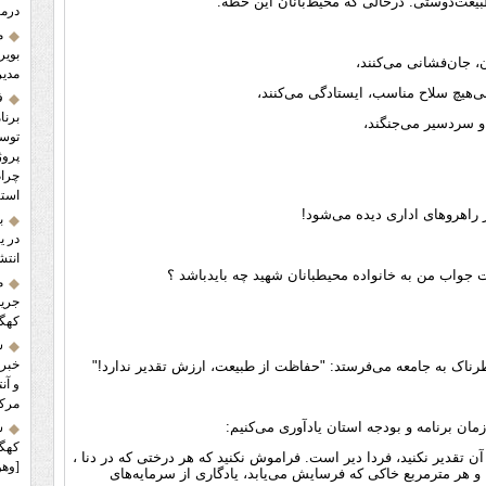
یعت‌دوستی. درحالی که محیط‌بانان این خطه:
درما
م
بویر
مدیر
ی‌هیچ سلاح مناسب، ایستادگی می‌کنند،
ف
برنا
پروژ
استا
 راهروهای اداری دیده می‌شود!
ب
در ی
انتش
 جواب من به خانواده محیطبانان شهید چه بایدباشد ؟
م
کهگی
س
خبر 
 خطرناک به جامعه می‌فرستد: "حفاظت از طبیعت، ارزش تقدیر ندارد!"
و آن
مرکز
ان برنامه و بودجه استان یادآوری می‌کنیم:
ش
کهگی
 تقدیر نکنید، فردا دیر است. فراموش نکنید که هر درختی که در دنا ،
[وهو
 و هر مترمربع خاکی که فرسایش می‌یابد، یادگاری از سرمایه‌های