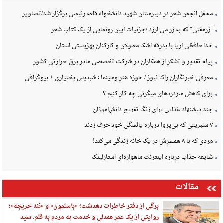
محفل انجمن شعر در دبیرستان شهید دانشخواه قلعه رئیسی برگزار شد/تصاویر
"زرمفتی" که به زر می ارزد /جزئیات آیین رونمایی از یک کتاب شعر
خداحافظی آریا با بدرقه اشک معلولان و کارکنان بهزیستی استان
پیام تقدیر و تشکر از همکاران در شرکت تخصصی مادر برق حرارتی کشور
معرفی خبرنگاران راک نیوز / حوزه هنر وسینما ؛ شبدیس بختیاری + بیوگرافی
برای کاهش سردردهای میگرنی چه کار کنیم ؟
چند پیشنهاد غذایی برای زنگ تفریح دانش‌آموزان
۷ سلبریتی که بی‌پروا درباره یائسگی خود حرف زدند
مردی که با ۸ همسرش در یک خانه زندگی می‌کند!
شایعه جذاب درباره اینترنت ماهواره‌ای استارلینک
مقالات
برگی از دفتر خاطرات دهدشت؛ «باسلمون» و «ننه خریجه»؛
روایتی از یک عمر همدلی و خدمت به مردم به قلم: سید