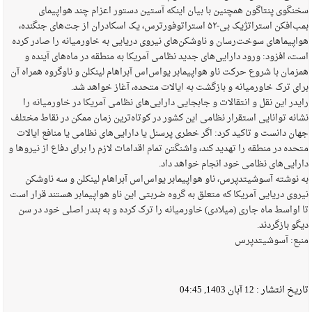
سخنگوی پنتاگون همچنین با بیان اینکه آستین دستور اعزام چند هواپیمای
بمب‌افکن استراتژیک بی-۵۲ استراتوفورترس، یک اسکادران از جت‌های جنگنده،
هواپیماهای سوخت‌رسان و ناوشکن‌های نیروی دریایی به خاورمیانه را صادر کرده
است، افزود: ورود دارایی‌های جدید نظامی آمریکا به منطقه در ماه‌های آینده و
همزمان با شروع حرکت ناو هواپیمابر یواس‌اس آبراهام لینکلن و ناوگروه همراه آن
برای ترک خاورمیانه و بازگشت به ایالات متحده، آغاز خواهد شد.
رایدر این نقل و انتقالات و جابجایی دارایی‌های نظامی آمریکا در خاورمیانه را
نشانه توانایی استقرار نظامی این کشور در کوتاه‌ترین زمان ممکن در نقاط مختلف
جهان دانست و تاکید کرد: اگر خطری پرسنل یا دارایی‌های نظامی یا منافع ایالات
متحده در منطقه را تهدید کند، واشنگتن تمام اقدامات لازم را برای دفاع از نیروها و
دارایی‌های نظامی خود انجام خواهد داد.
به نوشته آسوشیتدپرس، ناو هواپیمابر یواس‌اس آبراهام لینکلن و سه ناوشکن
نیروی دریایی آمریکا که متعلق به گروه ضربتی این ناو هواپیمابر هستند قرار است
تا اواسط ماه جاری (میلادی) خاورمیانه را ترک کرده و به بندر اصلی خود در سن
دیگو بازگردند.
منبع:
آسوشیتدپرس
تاریخ انتشار :
12 آبان 1403, 04:45