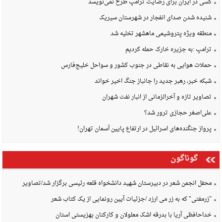
کسی در ایران برای رضایت ترامپ طرح نمی‌نویسد
شنیده شدن صدای انفجار در شهرستان سیریک
منطقه ویژه پتروشیمی ماهشهر تخلیه شد
ترامپ :به جزیره خارک حمله کردیم
حملات هوایی به نقاطی در جنوب کشور و سواحل خلیج‌فارس
شبکه خبر، رهبر جدید را جانباز جنگ اخیر خواند
تصاویر تازه و آخرالزمانی از انبار نفت شهران
علی‌اصغر حجازی ترور شد؟
پرواز جنگنده‌های اسرائیل در ارتفاع پایین آسمان تهران!
گوناگون
محفل انجمن شعر در دبیرستان شهید دانشخواه قلعه رئیسی برگزار شد/تصاویر
"زرمفتی" که به زر می ارزد /جزئیات آیین رونمایی از یک کتاب شعر
خداحافظی آریا با بدرقه اشک معلولان و کارکنان بهزیستی استان