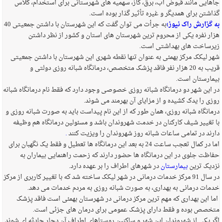
جاهایی مانند قبوض آب، برق، گاز، سهمیه های شهرستانی برای استخدام، کلاس
گذاشتن برای همدیگر و غیره تأثیر گذار بوده است.
به گزارش راک نیوز؛
به جرأت می توان گفت که این شهرستان با داشتن جمعیتی 40
هزار نفره یکی از محروم ترین شهرستان های استان و کشور از نظر داشتن
زیرساخت های بهداشتی است.
شهر لیکک مرکز بهمئی به عنوان تنها نقطه شهری این شهرستان با داشتن جمعیتی
قریب به 20 هزار نفر فاقد پزشک متخصص، درمانگاه شبانه روزی دولتی و
بیمارستان است.
در این شهر دو درمانگاه شبانه روزی خصوصی وجود دارد که فقط نام درمانگاه شبانه
روزی را یدک کشیده و از مزایای آن بهرمند می شوند.
درمانگاه شبانه روزی، همان طور که از این نام پیداست باید به صورت شبانه روزی و
با تغییر شیف کارکنان در خدمت شهروندان باشد و
مسئولین درمانگاه هم وظیفه
دارند در تمامی ساعات شبانه روز شهروندان را ویزیت کنند
.
اما در کمال تعجب ساعت 24 به بعد این درمانگاه ها تعطیل و فقط یک نگهبان برای
حفاظت جلوی در این درمانگاه ها حضور دارند که زحمت راهنمایی بیماران به
نزدیک ترین
بیمارستان
در شهرهای اطراف را بر عهده دارد.
در سال 91 مرکز خدمات درمانی در شهر لیکک ساخته شد که با تغییر کاربری از مرکز
خدمات درمانی به بهداری، به صورت شبانه روزی به مردم خدمات می دهد.
اما این بهداری که مهم ترین مرکز درمانی در شهرستان بهمئی است فاقد پزشک
متخصص بوده و فقط دارای پزشک عمومی برای درمان های جزئی است.
اگر یکی از شهروندان این شهر و ساکنین روستاهای اطراف آن دچار حادثه ای شوند