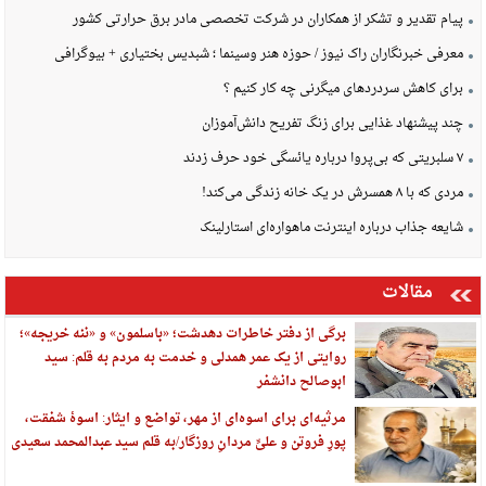
پیام تقدیر و تشکر از همکاران در شرکت تخصصی مادر برق حرارتی کشور
معرفی خبرنگاران راک نیوز / حوزه هنر وسینما ؛ شبدیس بختیاری + بیوگرافی
برای کاهش سردردهای میگرنی چه کار کنیم ؟
چند پیشنهاد غذایی برای زنگ تفریح دانش‌آموزان
۷ سلبریتی که بی‌پروا درباره یائسگی خود حرف زدند
مردی که با ۸ همسرش در یک خانه زندگی می‌کند!
شایعه جذاب درباره اینترنت ماهواره‌ای استارلینک
مقالات
برگی از دفتر خاطرات دهدشت؛ «باسلمون» و «ننه خریجه»؛
روایتی از یک عمر همدلی و خدمت به مردم به قلم: سید
ابوصالح دانشفر
مرثیه‌ای برای اسوه‌ای از مهر، تواضع و ایثار: اسوهٔ شفقت،
پورِ فروتن و علیِّ مردانِ روزگار/به قلم سید عبدالمحمد سعیدی