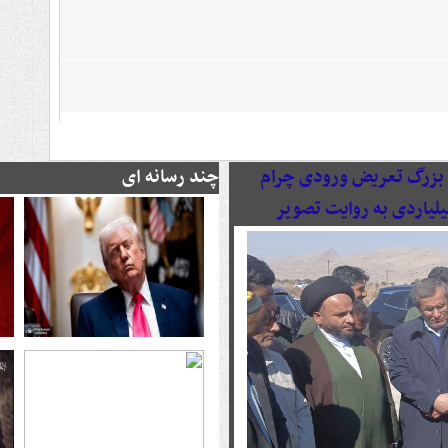
رصدی پروژه بزرگ تعریض ورودی چرام
چند رسانه ای