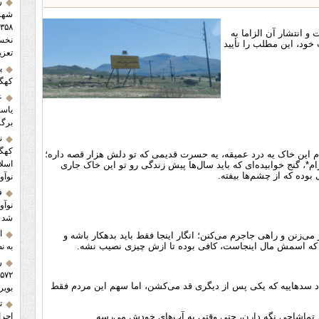
ر
شهرس
 انتشار آن الزاما به
خود، این مطلب را تأیید
تعزی
پ
کهگی
ع
یاسو
برگز
ن
کهگی
ردم این خاک یه درد عمیقه، یه حسرت قدیمی که تو دلش هزار قصه داره؛
اسلا
گنج خوابیده‌ای که باید سال‌ها پیش زندگی رو تو این خاک جاری
بوده که از چشم‌ها بیفته.
نوآ
ف
شد
ا
‌زنن و راهی جاجرم می‌کنن؛ انگار اینجا فقط باید بدهکار باشه و
ین که اسمش مال اینجاست، کافی بوده تا ازش چیزی نصیب نشه.
به ن
ر
د سدهاییه که یکی پس از دیگری قد می‌کشن، اما سهم این مردم فقط
بویر
ت
ط تماشاچی نگه دارن، حتی وقتی به آب‌های خودش می‌رسه.
اجرا