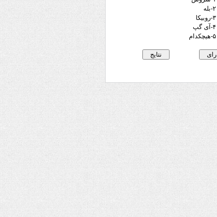
۲-بله
۳-روبیکا
۴-آی گپ
۵-هیچکدام