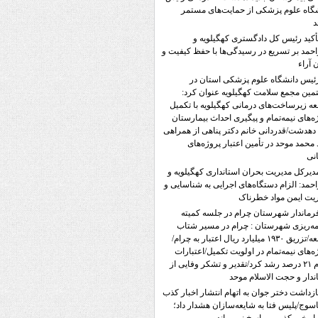
گاه علوم پزشکی از حمایت‌های مستمر
د
أکید رئیس کل دادگستری کهگیلویه و
احمد بر تسریع در رسیدگی‌ها با حفظ کیفیت و
ن آراء
ئیس دانشگاه علوم پزشکی استان در
ین مجمع سلامت کهگیلویه عنوان کرد:
ه زیرساخت‌های درمانی کهگیلویه با تکمیل
ه‌های نیمه‌تمام و پیگیری احداث بیمارستان
دهدشت/قدردانی خانم دکتر پناهی از همراهی
محمد موحد در تأمین اعتبار پروژه‌های
نی
دیرکل مدیریت بحران استانداری کهگیلویه و
احمد: الزام دستگاه‌های اجرایی به شناسایی و
یت ایمن مواد خطرناک
رماندار شهرستان چرام در جلسه کمیته
مه‌ریزی شهرستان : چرام در مسیر شتاب
توسعه/تزریق ۱۹۳۰ میلیارد ریال اعتبار به چرام/
ه‌های نیمه‌تمام در اولویت تکمیل/اعتبارات
چرام ۲۱ درصد رشد کرد/تقدیر و تشکر وفایی از
ندار و حجت الاسلام موحد
ازداشت دختر جوان به اتهام انتشار اخبار کذب
اسوج/پلیس فتا به شایعه‌سازان هشدار داد؛