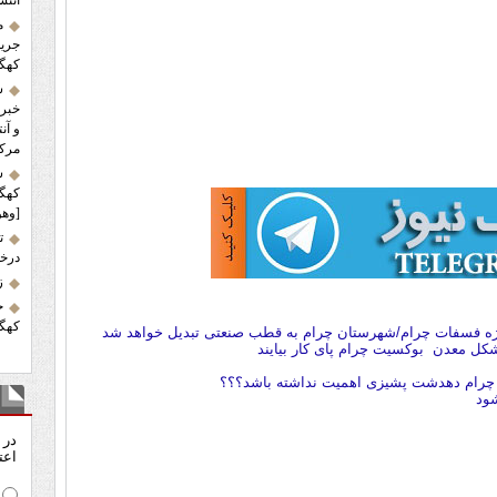
انتش
م
کهگی
س
خبر 
و آن
مرکز
ش
کهگی
[وهو
ت
درخش
زلز
ح
کهگی
شکل معدن بوکسیت چرام پای کار بیایند
ده چرام دهدشت پشیزی اهمیت نداشته باشد؟؟؟
نظ
شود
در 
اعت