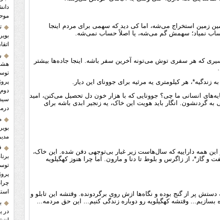
دانش
موح
ین زمین استخراج می‌شه، اما کی دید که سهمی برای مردم اینجا
ت
ساب نمیاد؛ سهمش گم می‌شه، یا اصلاً حساب نمی‌شه.
بویر
اتقا
ر
سیری که هر سفری توش می‌تونه آخرین سفر باشه. اینجا جاده‌ها بیشتر
هشتم
ن.
توسع
ه زندگیه*، هر کیلومتری یه مرثیه برای جوونای این دیار.
پروژ
دوم 
‌های انسانی ما چی؟ جوونایی که با هزار خون دل تحصیل می‌کنن، امید
سید 
به گردنشون. انگار باید هویت این خاک، یه زنجیر ابدی باشه برای
درما
م
بویر
مدیر
ف
از این همه داراییه که سال‌هاست زیر غبار بی‌توجهی دفن شده. این خاک،
برنا
و گاز*، از زاگرس و بلوط تا دنا و مارون. اما چرا هنوز کهگیلویه
پروژ
استا
تش پر از گنج بوده و نگاه‌ها ازش روی برگردونده. وقتشه این تابلو و
 بسازیم... وقتشه کهگیلویه رو دوباره زندگی کنیم... این حق مردمه...
ب
در ی