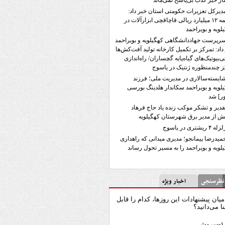
ار خبر کذب بی‌پاسخ نمی‌ماند
دیرکل تعزیرات حکومتی استان خبر داد:
جریمه ۱۲ میلیارد ریالی قاچاقچی ابزارآلات در
لویه و بویراحمد
رپرست جهاددانشگاهی کهگیلویه و بویراحمد
داد: تمرکز بر تکمیل کارخانه تولید آفت‌کش‌ها
تی‌بیوتیک‌های گیاه‌پایه گچساران/ راه‌اندازی
 چندمنظوره ژنتیک در یاسوج
ایسته‌سالاری در مدیریت ملی؛ فرزند
لویه و بویراحمد سکاندار هلدینگ بورسی
ر] شد
فدیر و تشکر موکب زنده یاد حاج فرهاد
 از مدیر برق شهرستان کهگیلویه
له ۴ ریشتری در یاسوج
میدرضا پیمانجو؛ مدیری میدانی که راهداری
لویه و بویراحمد را به مسیر تحول رساند
رسنجی
اخبار ویژه
میان پیشنهادات این روزها، کدام را قابل
نا می‌دانید؟
۱-سروش