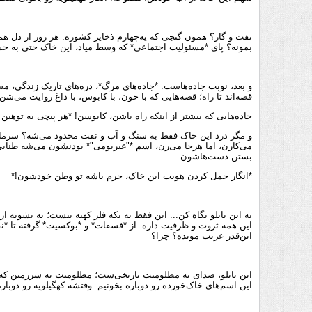
نفت و گاز؟ همون گنجی که یه‌چهارم ذخایر کشوره. هر روز از دل هم
بمونه؟ پای *مسئولیت اجتماعی* که وسط میاد، این خاک حتی به ح
و بعد، نوبت جاده‌هاست. *جاده‌های مرگ*، دره‌های تاریک زندگی، م
قصه‌اند تا راه؛ قصه‌هایی که با خون، با کابوس، با داغ روایت می‌ش
جاده‌هایی که بیشتر از اینکه راه باشن، کابوسن! *هر پیچی یه توهین ب
و مگر درد این خاک فقط به سنگ و آب و نفت محدود می‌شه؟ سرمایه
می‌کارن، اما هرجا می‌رن، اسم *"غیربومی"* بودنشون می‌شه طنابی 
بستن دست‌هاشون.
*انگار حمل کردن هویت این خاک، جرم باشه تو وطن خودشون!*
به این تابلو نگاه کن... این فقط یه تکه فلز کهنه نیست؛ یه نشونه 
این همه ثروت و ظرفیت داره. از *فسفات* و *بوکسیت* گرفته تا *نفت 
این‌قدر غریب مونده؟ چرا؟
این تابلو، صدای یه مظلومیت تاریخی‌ست؛ مظلومیت یه سرزمین که دس
این اسم‌های خاک‌خورده رو دوباره بخونیم. وقتشه کهگیلویه رو دوباره