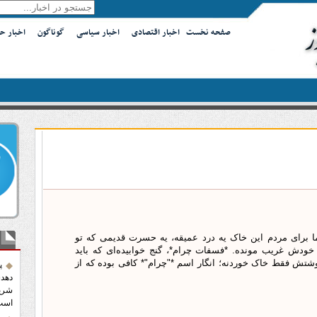
صفحه نخست
اخبار اقتصادی
اخبار سیاسی
گوناگون
اخبار ح
اما برای مردم این خاک یه درد عمیقه، یه حسرت قدیمی که تو
آخر
دش غریب مونده. *فسفات چرام*، گنج خوابیده‌ای که باید
وشتش فقط خاک خوردنه؛ انگار اسم *"چرام"* کافی بوده که از
پ
دهدش
شریک
است