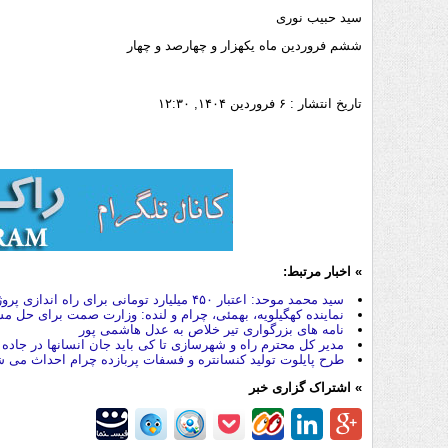
سید حبیب نوری
ششم فروردین ماه یکهزار و چهارصد و چهار
تاریخ انتشار :
۶ فروردین ۱۴۰۴, ۱۲:۳۰
» اخبار مرتبط:
سید محمد موحد: اعتبار ۴۵۰ میلیارد تومانی برای راه اندازی پروژه فسفات چرام/شهرستان چرام به قطب صنعتی تبدیل خواهد شد
نماینده کهگیلویه، بهمئی، چرام و لنده: وزارت صمت برای حل م
نامه های بزرگواری تیر خلاص به عدل هاشمی پور
مدیر کل محترم راه و شهرسازی تا کی باید جان انسانها در جا
طرح پایلوت تولید کنسانتره و فسفات پربازده چرام احداث می 
» اشتراک گزاری خبر