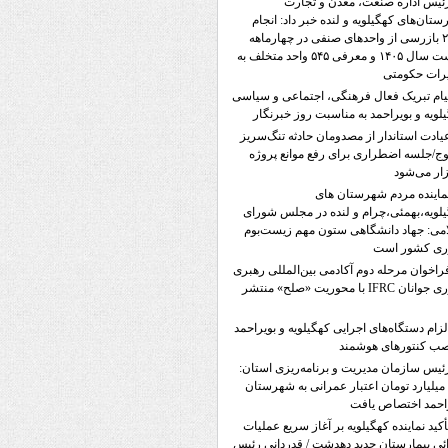
ئیس اداره صنعت، معدن و تجارت
تان‌های کهگیلویه و لنده خبر داد: انجام
۲۳۵۸ بازرسی از واحدهای صنفی در چهارماهه
نخست سال ۱۴۰۵ و معرفی ۵۴۵ واحد متخلف به
رات حکومتی
یام تبریک فعال فرهنگی، اجتماعی و سیاسی
لویه و بویراحمد به مناسبت روز خبرنگار
یادت استاندار از مصدومان حادثه تنگ‌سریز
ج/جلسه اضطراری برای رفع موانع پروژه
ار می‌شود
ماینده‌ مردم شهرستان های
لویه،بهمئی،چرام و لنده در مجلس شورای
می: جهاد دانشگاهی ستون مهم زیست‌بوم
وری کشور است
راخوان مرحله دوم آکادمی بین‌المللی رهبری
نوآوری جوانان IFRC با محوریت «صلح» منتشر
لزام دستگاه‌های اجرایی کهگیلویه و بویراحمد
صب کنتورهای هوشمند
ئیس سازمان مدیریت و برنامه‌ریزی استان:
۵۷۲ میلیارد تومان اعتبار عمرانی به شهرستان
احمد اختصاص یافت
أکید نماینده کهگیلویه بر آغاز سریع عملیات
ئی بیمارستان جدید دهدشت / قدردانی رئیس