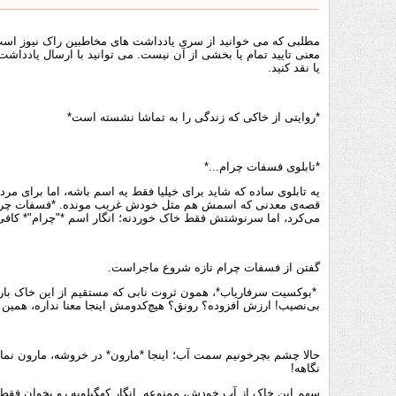
مطلبی که می خوانید از سری یادداشت های مخاطبین راک نیوز است و
معنی تایید تمام یا بخشی از آن نیست. می توانید با ارسال یادداشت 
یا نقد کنید.
*روایتی از خاکی که زندگی را به تماشا نشسته است*
*تابلوی فسفات چرام...*
یه تابلوی ساده که شاید برای خیلیا فقط یه اسم باشه، اما برای م
قصه‌ی معدنی که اسمش هم مثل خودش غریب مونده. *فسفات چرام*، 
می‌کرد، اما سرنوشتش فقط خاک خوردنه؛ انگار اسم *"چرام"* کافی 
گفتن از فسفات چرام تازه شروع ماجراست.
*بوکسیت سرفاریاب*، همون ثروت نابی که مستقیم از این خاک بار می
بی‌نصیب! ارزش افزوده؟ رونق؟ هیچ‌کدومش اینجا معنا نداره، هم
حالا چشم بچرخونیم سمت آب؛ اینجا *مارون* در خروشه، مارون نما
نگاهه!
سهم این خاک از آب خودش، ممنوعه. انگار کهگیلویه رو بخوان فق