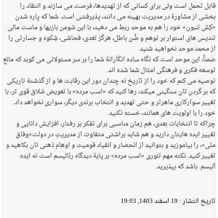
قابل تحمل است ولی برای کسانی که از تهدیدها، فرصت می سازند و انتقاد را
بخشی از مشاورهٔ در مدیریت بهینه می دانند، پذیرفتنی است. شما که پاره شدن
«کِش تنبون» خود را هم به موحد ربط می دهید، با این شومن بازیها و ماست مالی
تندیس های استوار بر توهم و ضِّن باطل، هرگز تعدی، فحاشی، شِکوه و جسارتی را
از محمد موحد نخواهید شنید.
ضمناً، این موحد است که نگاه ساده انگارانهٔ شما را بر سر مسئولانی می کوبد که مانع
توسعه فکری و فرهنگی امثال شما شده اند.
توصیه می کنم که خود را از تاریخ نه چندان دور این رقابت ها و از گذشتهٔ تاریکی
که بر گردن تان سنگینی میکند، رها کنید که «اسب مرده» با تعویض شلاق قوی تر، با
تغییر سوارکاری ماهرتر و حتی تهدید و انتخاب برندی دیگر، سواری نخواهد داد.
خود را با اولویت های همانند، خسته نکنید.
چراکه تا انتخابات بعدی، هم زمان مناسبی برای تفکر بر رفتار، افزایش دانایی و
تغییر ایده هایتان دارید و هم شاید براشتی متفاوت از مدیریتِ در دولت«وفاق
ملی»، را بیاموزید و بتوانید از انحصار و انقیاد قومیت و اوهام ذهنی تان بکاهید و
تغییر کنید. نکته مهم تئوری «اسب مرده» بر پایهٔ دیدگاه رئالیسم است نه ایده
آلیسم. باشد که بپذیرید.
تاریخ انتشار :
19 اسفند 1403, 19:03