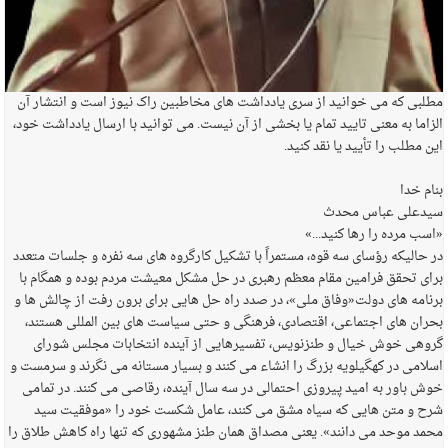
مطلبی که می خوانید از سری یادداشت های مخاطبین راک نیوز است و انتشار آن
الزاما به معنی تایید تمام یا بخشی از آن نیست. می توانید با ارسال یادداشت خود،
این مطلب را تأیید یا نقد کنید.
بنام خدا
سیدعلی عباس محدث
«اسب مرده را رها کنید...»
در حالیکه رؤسای سه قوه، مستمراً با تشکیل کارگروه های سه نفره و جلسات متعدد
برای تحقق فرامین مقام معظم رهبری در حل مشکل معیشت مردم بوده و همگام با
برنامه های دولت«وفاق ملی»، در صدد راه حل هایی برای برون رفت از چالش ها و
بحران های اجتماعی، اقتصادی، فرهنگی و حتی سیاست های بین المللی هستند،
گروهی خوش خیال و طنزنویس، تفسیرهایی از آینده انتخابات مجلس شورای
اسلامی در کهگیلویه بزرگ را انشاء می کنند و بسیار مستانه می نگرند و سرمست و
خوش باور به امید پیروزی احتمالی در سه سال آینده، رقاصی می کنند. در تمامی
شرح و متن هایی که سیاه مشق می کنند، عامل شکست خود را «موفقیت سید
محمد موحد می دانند». یعنی مصداق همان طنز مشهوری که تنها راه کاهش طلاق را