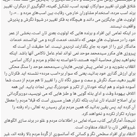
شلاق قوی‌تر، تغییر سوارکار، تهدید اسب، تشکیل کمیته، الگوگیری از دیگران، تغییر
برند اسب مرده، استخدام مشاوران خارجی، رقابت بین اسب‌های مرده و ...»، را
اولویت های جایگزین می دانند و هیچگاه به فکر تغییر در شیوهٔ نگرش و پذیرش
واقعیت نیستند.
در اینکه تمامی این افراد و برنده هایی که اولویت بعدی تان است، بخشی از عمر
خود را در مسئولیت های مهمی که داشتند، خدمت کرده و می توانستند خدمات
ماندگار تری را از خود به جای بگذارند، تردیدی نیست. اما حقیقت آن است که
پیروزی های مکرر سیدمحمد موحد نمی تواند تمام عامل ناکامی آنها باشد. اینکه
بخواهید بجای محاسبهٔ آنچه هستند، ناخواسته به نظام و مردم و ارکان اساسی
انقلاب بشورید و در تمامی پیش نویس هایتان، سیدمحمد موحد را سنگِ محکی
برای ارزش گذاری خود بدانید، یعنی که سوار بر«اسب مرده» نشسته اید. فکرتان را
تغییر دهید، سبک نگرش و سمت و سوی نگاه تان را تغییر تا هم مردم از دست شما
آسوده شوند و هم اینکه خودتان از تکبر و خودبزرگ بینی نجات یابید. این همه
اتلافِ بیهودهٔ وقت و ادای بذله گویی ها و طنز هایی که می نویسید، دوربرگردانی
برای اصلاح اشتباه تان ندارد، بلکه تکرار همان مسیری است که قبلا ً مردم را معطل
آن کرده اید. پس یقین بدانید که همین مردم برای رسیدن به تعالی، راه رفته را
دوباره تکرار نکرده و نخواهند کرد.
نتیجتاً، آمارگرایی کذب، سیاه نمایی در اطلاعات مردم و غلو در برند سازی الگوهای
غیرواقعی تان، با انتقاد متفاوت است.
انتقاد برای افراد سطحی نگر و کسانی که آسانسوری از گُردهٔ مردم بالا رفته اند، غیر