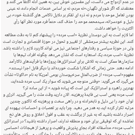
در عدم ازدواج می دانست، این مفسرین خوش بین، به همین ادله اکتفا می کنند و
معتقدند که اگر شورای نگهبان،«نه مردم، نه بر اساس خدمات انجام داده، نه عینی
بودن تعامل موحد با مردم و نه ذره ای تفکر بر دلایل ناکامی های گذشتهٔ خود»، بی
دلیل و خودسرانه، سیدمحمد موحد را حذف کند، حتماً فرد مورد نظر آنها رأی
اکثریت را خواهد داشت.
اما لازم است به این دوستان نظریۀ «اسب مرده» را پیشنهاد کنم تا به دقت مطالعه
کنند. این نظریه بیشتر سرمشقی از تغییر و تحول در حوزهٔ اقتصادی و تجارت است
ولی در حوزهٔ سیاسی و رفتارهای اجتماعی نیز می تواند کاربرد لازم را داشته باشد.
نظریهٔ «اسب مرده، یک استعاره است که نشان می‌دهد چگونه افراد، تیم‌ها یا
سازمان‌ها ممکن است به تلاش برای استراتژی‌ها، پروژه‌ها یا فرآیندهای ناکارآمد
ادامه دهند. حتی زمانی که آشکارا شکست خورده‌اند یا دیگر قابل اجرا نیستند».
مفهوم«اسب مرده» از ضرب‌المثلِ سرخپوستان بومی آمریکا به نام «داکوتا» نشأت
می‌گیرد که می‌گوید: «وقتی متوجه می‌شوید که سوار یک اسب مرده شده‌اید،
بهترین راهبرد و استراتژیک این است که پیاده شوید.» از این ساده تر؟
اسب مرده یعنی اسب بی فایدۀ پرهزینه. الان دارید وقت ملت را می گیرید. انرژی و
توان خود را بی دلیل و نابخرادنه و در راهی سخت و پرهزینه که تاکنون چندین
مرتبه تکرار کرده اید، به هدر می دهید. چرا باید بر تعصبات و احساسات بیهوده ای
اصرار داشته باشید که به غیر از برگشت به عقب و افول اخلاق و روش های نخ
نماشده ای که توفیقی برای خود و منطقه ندارند، اصرار داشته باشید؟ در استراتژی
«اسب مرده»، متأسفانه افراد بجای پذیرش واقعیت و پرهیز از هیجانات احساسی
و غیرمنطقی، روش های نادرست و ناکارآمد دیگری را جایگزین می کنند. مثلاً«خرید