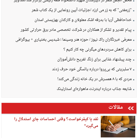
محفل انجمن شعر در دبیرستان شهید دانشخواه قلعه رئیسی برگزار شد/تصاویر
"زرمفتی" که به زر می ارزد /جزئیات آیین رونمایی از یک کتاب شعر
خداحافظی آریا با بدرقه اشک معلولان و کارکنان بهزیستی استان
پیام تقدیر و تشکر از همکاران در شرکت تخصصی مادر برق حرارتی کشور
معرفی خبرنگاران راک نیوز / حوزه هنر وسینما ؛ شبدیس بختیاری + بیوگرافی
برای کاهش سردردهای میگرنی چه کار کنیم ؟
چند پیشنهاد غذایی برای زنگ تفریح دانش‌آموزان
۷ سلبریتی که بی‌پروا درباره یائسگی خود حرف زدند
مردی که با ۸ همسرش در یک خانه زندگی می‌کند!
شایعه جذاب درباره اینترنت ماهواره‌ای استارلینک
مقالات
نقد یا کیفرخواست؟ وقتی احساسات جای استدلال را
می‌گیرد*